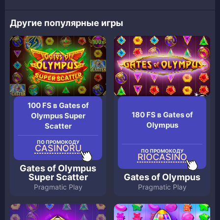
Другие популярные игры
100 FS в Gates of
180 FS в Gates of
Olympus Super
Olympus
Scatter
ПО ПРОМОКОДУ
CASINORU
ПО ПРОМОКОДУ
RIOCASINO
Gates of Olympus
Super Scatter
Gates of Olympus
Pragmatic Play
Pragmatic Play