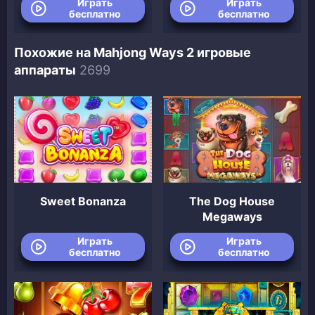
Играть
Играть
бесплатно
бесплатно
Похожие на Mahjong Ways 2 игровые
аппараты
Sweet Bonanza
The Dog House
Megaways
Играть
Играть
бесплатно
бесплатно