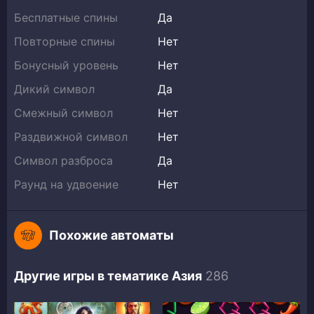
Бесплатные спины
Да
Повторные спины
Нет
Бонусный уровень
Нет
Дикий символ
Да
Смежный символ
Нет
Раздвижной символ
Нет
Символ разброса
Да
Раунд на удвоение
Нет
Похожие автоматы
Другие игры в тематике Азия