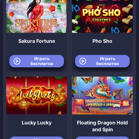
Sakura Fortune
Pho Sho
Играть
Играть
бесплатно
бесплатно
Lucky Lucky
Floating Dragon Hold
and Spin