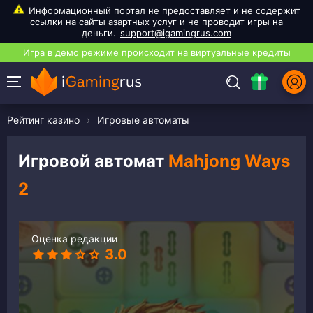
support@igamingrus.com
Рейтинг казино
›
Игровые автоматы
Игровой автомат
Mahjong Ways
2
Оценка редакции
3.0