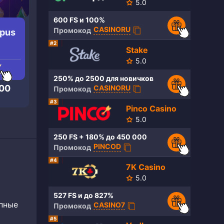
5.0
600 FS
и 100%
CASINORU
Промокод
mpus
#2
Stake
5.0
Y
250% до
2500 для новичков
000
CASINORU
Промокод
#3
Pinco Casino
5.0
250 FS
+ 180% до 450 000
PINCOD
Промокод
#4
7K Casino
5.0
527 FS
и до 827%
пные
CASINO7
Промокод
#5