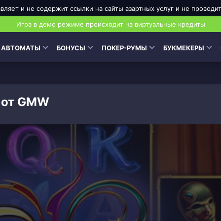
 АВТОМАТЫ
БОНУСЫ
ПОКЕР-РУМЫ
БУКМЕКЕРЫ
от GMW