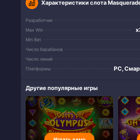
Характеристики слота Masquerad
Разработчик
Max Win
Min Bet
Число барабанов
Число линий
PC, Сма
Платформы
Другие популярные игры
Играть демо