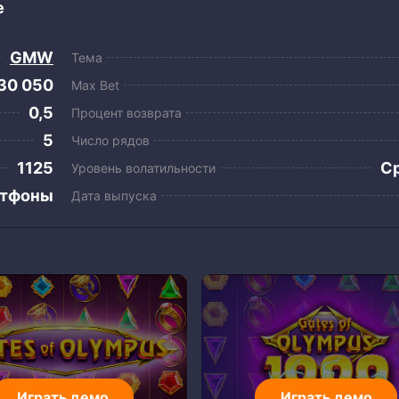
e
GMW
Тема
30 050
Max Bet
0,5
Процент возврата
5
Число рядов
1125
С
Уровень волатильности
ртфоны
Дата выпуска
Играть демо
Играть демо