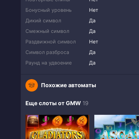
Бонусный уровень
Нет
Дикий символ
Да
Смежный символ
Да
Раздвижной символ
Нет
Символ разброса
Да
Раунд на удвоение
Да
Похожие автоматы
Еще слоты от GMW