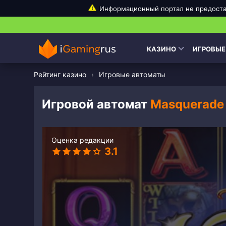
КАЗИНО
ИГРОВЫЕ
Рейтинг казино
›
Игровые автоматы
Игровой автомат
Masquerade
Оценка редакции
3.1