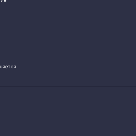
гие
няется