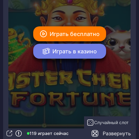
Играть бесплатно
Играть в казино
Случайный слот
Развернуть
119 играет сейчас