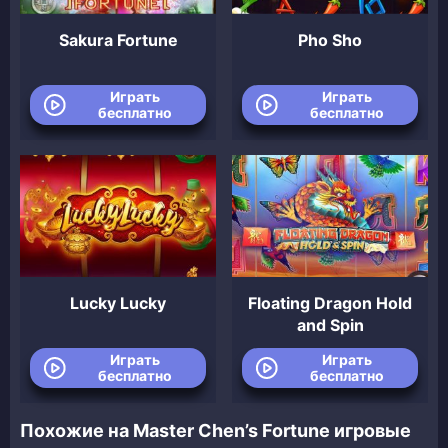
Sakura Fortune
Pho Sho
Играть
Играть
бесплатно
бесплатно
Lucky Lucky
Floating Dragon Hold
and Spin
Играть
Играть
бесплатно
бесплатно
Похожие на Master Chen’s Fortune игровые