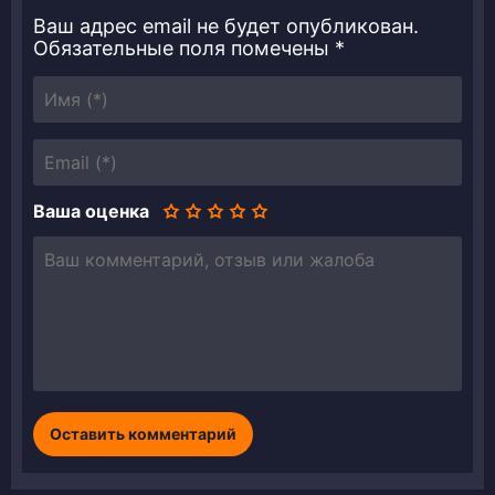
Ваш адрес email не будет опубликован.
Обязательные поля помечены
*
Ваша оценка