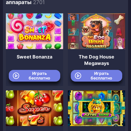
аппараты
Sweet Bonanza
The Dog House
Megaways
Играть
Играть
бесплатно
бесплатно