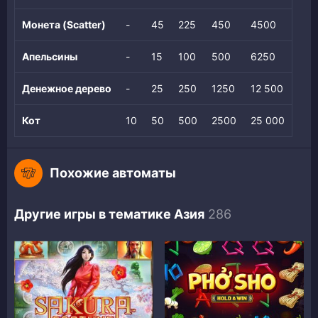
Монета (Scatter)
-
45
225
450
4500
Апельсины
-
15
100
500
6250
Денежное дерево
-
25
250
1250
12 500
Кот
10
50
500
2500
25 000
Похожие автоматы
Другие игры в тематике Азия