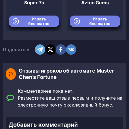
Super 7s
Aztec Gems
Играть
Играть
бесплатно
бесплатно
Поделиться:
Отзывы игроков об автомате Master
Chen’s Fortune
Комментариев пока нет.
Разместите ваш отзыв первым и получите на
электронную почту эксклюзивный бонус.
Добавить комментарий