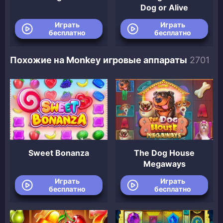
Dog or Alive
Играть
Играть
бесплатно
бесплатно
Похожие на Monkey игровые аппараты
Sweet Bonanza
The Dog House
Megaways
Играть
Играть
бесплатно
бесплатно