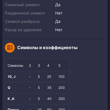
Смежный символ
Да
Раздвижной символ
Нет
Символ разброса
Да
Раунд на удвоение
Нет
Символы и коэффициенты
Символы
2
3
4
5
10, J
-
5
25
100
Q
-
5
35
200
K ,A
-
5
40
200
Птица
-
10
60
300