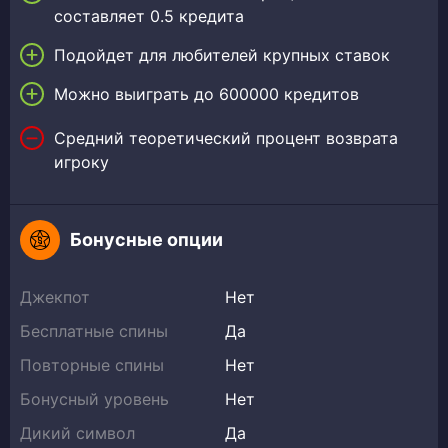
составляет 0.5 кредита
Подойдет для любителей крупных ставок
Можно выиграть до 600000 кредитов
Средний теоретический процент возврата
игроку
Бонусные опции
Джекпот
Нет
Бесплатные спины
Да
Повторные спины
Нет
Бонусный уровень
Нет
Дикий символ
Да