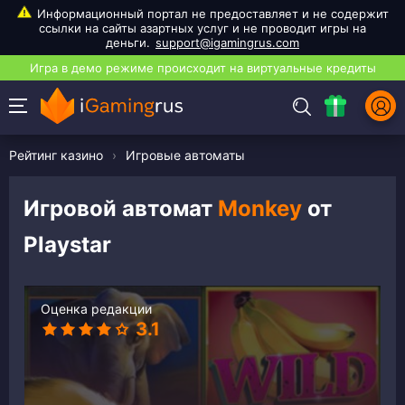
support@igamingrus.com
Рейтинг казино
›
Игровые автоматы
Игровой автомат
Monkey
от
Playstar
Оценка редакции
3.1