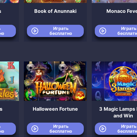
s
Book of Anunnaki
Monaco Fev
ь
Играть
Играть
но
бесплатно
бесплат
s
Halloween Fortune
3 Magic Lamps 
and Win
ь
Играть
Играть
но
бесплатно
бесплат