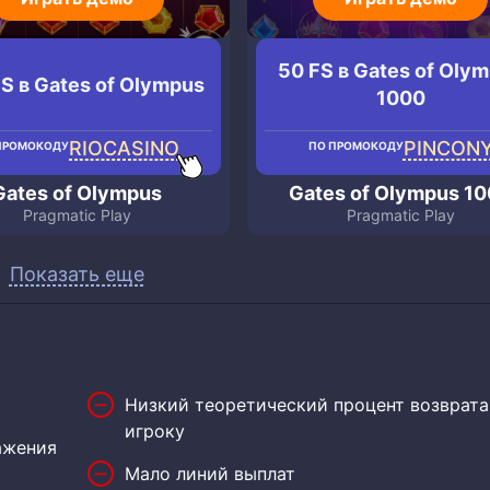
50 FS в Gates of Oly
S в Gates of Olympus
1000
RIOCASINO
PINCON
ПРОМОКОДУ
ПО ПРОМОКОДУ
Gates of Olympus
Gates of Olympus 1
Pragmatic Play
Pragmatic Play
Показать еще
Низкий теоретический процент возврата
игроку
ажения
Мало линий выплат