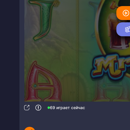
69 играет сейчас