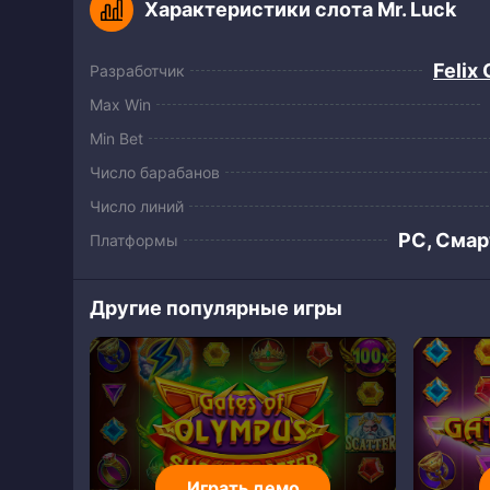
Характеристики слота Mr. Luck
Felix
Разработчик
Max Win
Min Bet
Число барабанов
Число линий
PC, Сма
Платформы
Другие популярные игры
Играть демо