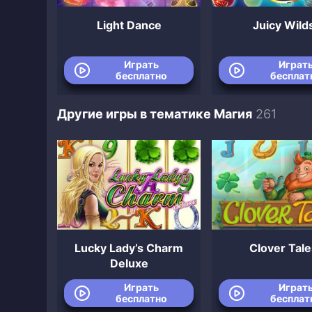
Light Dance
Juicy Wild
Играть
Играт
бесплатно
бесплат
Другие игры в тематике Магия
Lucky Lady’s Charm
Clover Tale
Deluxe
Играть
Играт
бесплатно
бесплат