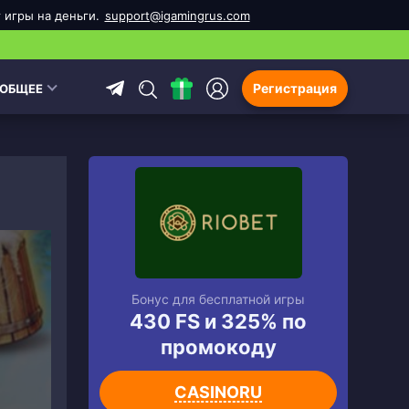
support@igamingrus.com
Регистрация
ОБЩЕЕ
Бонус для бесплатной игры
430 FS и 325% по
промокоду
CASINORU