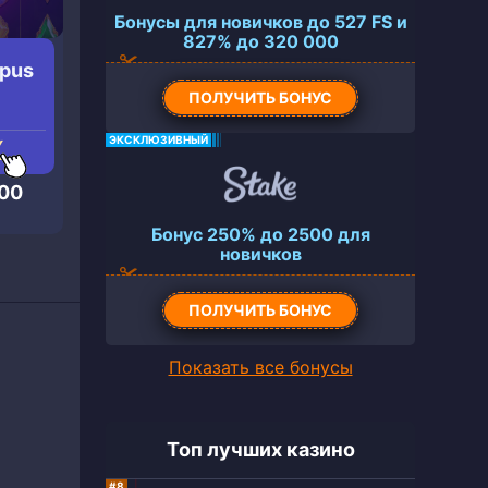
Бонусы для новичков до 527 FS и
827% до 320 000
mpus
ПОЛУЧИТЬ БОНУС
ЭКСКЛЮЗИВНЫЙ
Y
000
Бонус 250% до 2500 для
новичков
ПОЛУЧИТЬ БОНУС
Показать все бонусы
Топ лучших казино
#8