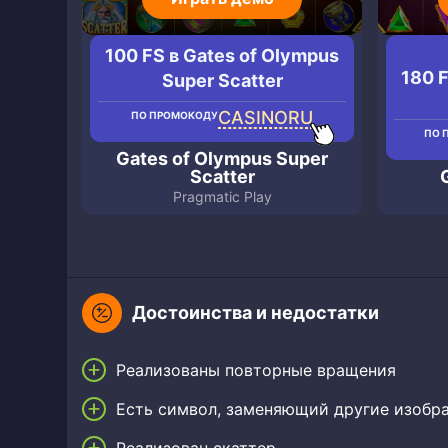
100 FS в Gates of Olympus
180 F
Super Scatter
CASINORU
ПО ПРОМОКОДУ
ПО 
Gates of Olympus Super
Scatter
Pragmatic Play
Достоинства и недостатки
Реализованы повторные вращения
Есть символ, заменяющий другие изобр