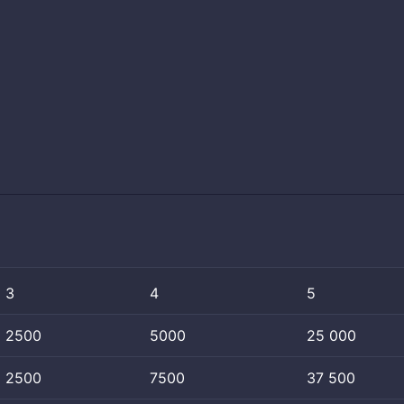
3
4
5
2500
5000
25 000
2500
7500
37 500