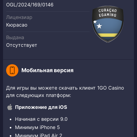
OGL/2024/169/0146
Лицензиар
Кюрасао
Выдана
Отсутствует
Мобильная версия
Для игры вы можете скачать клиент 1GO Casino
для следующих платформ:
Приложение для iOS
Начиная с версии 9.0
Минимум iPhone 5
Минимум iPad Air 2