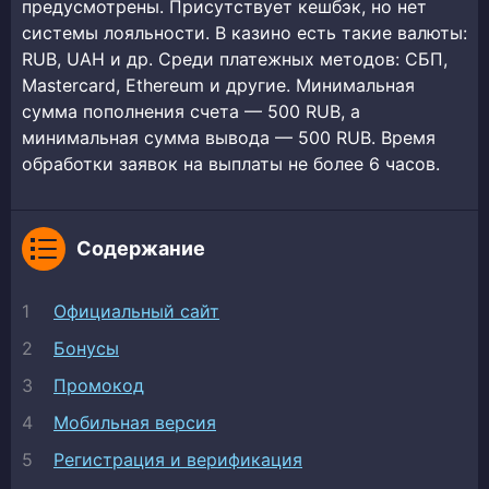
предусмотрены. Присутствует кешбэк, но нет
системы лояльности. В казино есть такие валюты:
RUB, UAH и др. Среди платежных методов: СБП,
Mastercard, Ethereum и другие. Минимальная
сумма пополнения счета — 500 RUB, а
минимальная сумма вывода — 500 RUB. Время
обработки заявок на выплаты не более 6 часов.
Содержание
Официальный сайт
Бонусы
Промокод
Мобильная версия
Регистрация и верификация