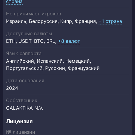
страна
Не принимает игроков
Израиль
Белоруссия
Кипр
Франция
+1 страна
Доступные валюты
ETH
USDT
BTC
BRL
+8 валют
Язык саппорта
Английский, Испанский, Немецкий,
Португальский, Русский, Французский
Дата основания
2024
Собственник
GALAKTIKA N.V.
Лицензия
№ лицензии