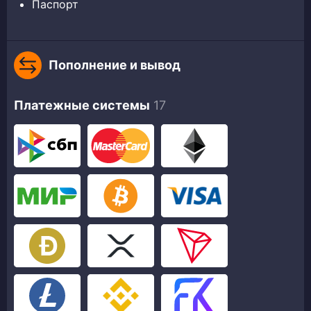
Паспорт
Пополнение и вывод
Платежные системы