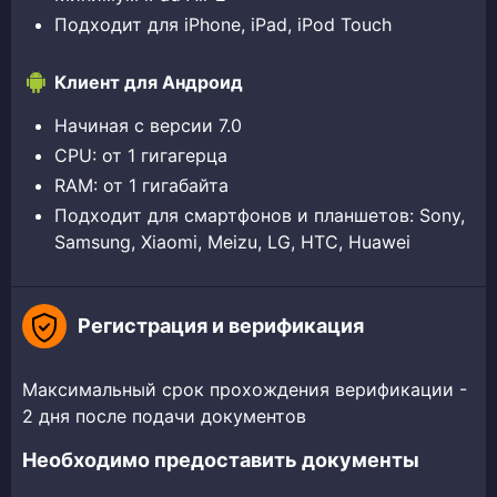
Подходит для iPhone, iPad, iPod Touch
Клиент для Андроид
Начиная с версии 7.0
CPU: от 1 гигагерца
RAM: от 1 гигабайта
Подходит для смартфонов и планшетов: Sony,
Samsung, Xiaomi, Meizu, LG, HTC, Huawei
Регистрация и верификация
Максимальный срок прохождения верификации -
2 дня после подачи документов
Необходимо предоставить документы