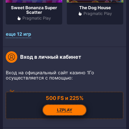
Sweet Bonanza Super
The Dog House
Scatter
Pragmatic Play
Pragmatic Play
еще
12 игр
Вход в личный кабинет
Вход на официальный сайт казино 1Го
осуществляется с помощью:
500 FS
и 225%
LZPLAY