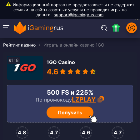
500 FS и 225%
Играть
support@igamingrus.com
Рейтинг казино
›
Играть в онлайн казино 1GO
1GO Casino
4.6
500 FS и 225%
LZPLAY
По промокоду
Получить
4.8
4.7
4.6
4.7