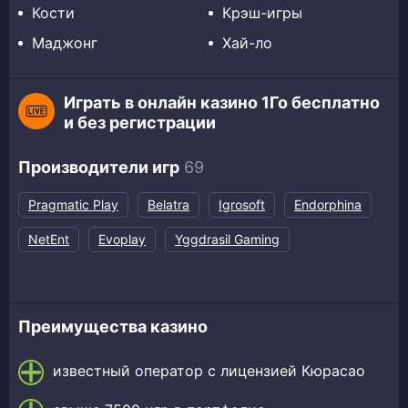
Кости
Крэш-игры
Маджонг
Хай-ло
Играть в онлайн казино 1Го бесплатно
и без регистрации
Производители игр
Pragmatic Play
Belatra
Igrosoft
Endorphina
NetEnt
Evoplay
Yggdrasil Gaming
Преимущества казино
известный оператор с лицензией Кюрасао