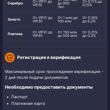
От VIP11 до
От 0,11% до
Серебро
до 950
VIP20
0,15%
тыс.
От VIP21 до
От 1 млн до
От 0,16%
Золото
VIP30
100 млн
до 0,2%
От VIP31 до
От 150 млн
От 0,21%
Платина
VIP40
до 500 млн
до 0,3%
Регистрация и верификация
Максимальный срок прохождения верификации -
2 дня после подачи документов
Необходимо предоставить документы
Паспорт
Платежная карта