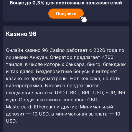
Бонус до 0,3% для постоянных пользователей
Получить
Казино 96
Онлайн казино 96 Casino работает с 2026 года по
лицензии Анжуан. Оператор предлагает 4700
тайлов, в числе которых баккара, бинго, блэкджек
и так далее. Бездепозитные бонусы в интернет
казино не предусмотрены. Нет кешбэка, но есть
вип-программа. В казино предлагаются
следующие валюты: USDT, BDT, BRL, USD, EUR, INR
и др. Среди платежных способов: СБП,
Mastercard, Ethereum и другие. Минимальный
депозит — 10 USD, а минимальная выплата — 10
USD.