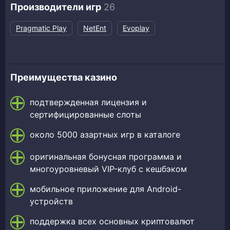
Производители игр
Pragmatic Play
NetEnt
Evoplay
Преимущества казино
подтвержденная лицензия и
сертифицированные слоты
около 5000 азартных игр в каталоге
оригинальная бонусная программа и
многоуровневый VIP-клуб с кешбэком
мобильное приложение для Android-
устройств
поддержка всех основных криптовалют