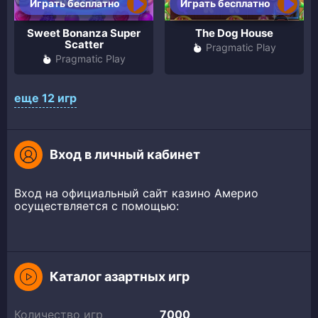
Играть бесплатно
Играть бесплатно
Sweet Bonanza Super
The Dog House
Scatter
Pragmatic Play
Pragmatic Play
еще
12 игр
Вход в личный кабинет
Вход на официальный сайт казино Америо
осуществляется с помощью:
Каталог азартных игр
Количество игр
7000