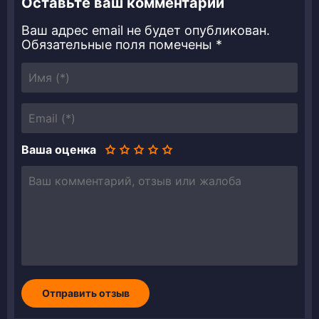
Оставьте ваш комментарий
Ваш адрес email не будет опубликован.
Обязательные поля помечены
*
Ваша оценка