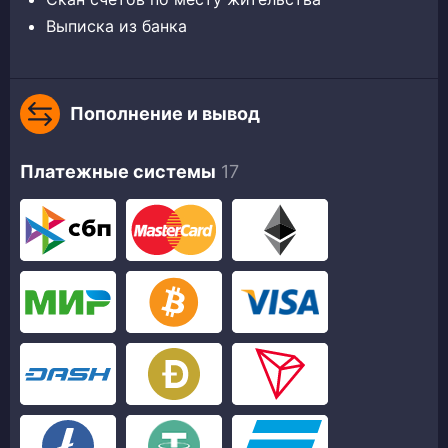
Выписка из банка
Пополнение и вывод
Платежные системы