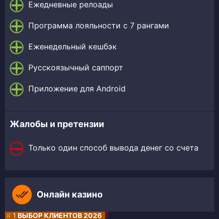
Ежедневные релоады
Программа лояльности с 7 рангами
Еженедельный кешбэк
Русскоязычный саппорт
Приложение для Android
Жалобы и претензии
Только один способ вывода денег со счета
Онлайн казино
#
1
ВЫБОР КЛИЕНТОВ 2026