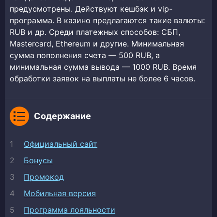
предусмотрены. Действуют кешбэк и vip-
программа. В казино предлагаются такие валюты:
RUB и др. Среди платежных способов: СБП,
Mastercard, Ethereum и другие. Минимальная
сумма пополнения счета — 500 RUB, а
минимальная сумма вывода — 1000 RUB. Время
обработки заявок на выплаты не более 6 часов.
Содержание
Официальный сайт
Бонусы
Промокод
Мобильная версия
Программа лояльности