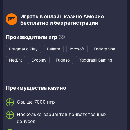
Играть в онлайн казино Америо
бесплатно и без регистрации
Производители игр
Pragmatic Play
Belatra
Igrosoft
Endorphina
NetEnt
Evoplay
Fugaso
Yggdrasil Gaming
Преимущества казино
Свыше 7000 игр
Несколько вариантов приветственных
бонусов