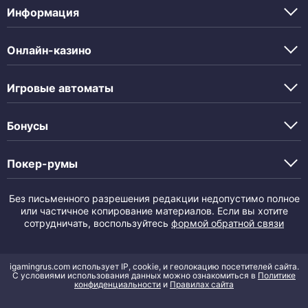
Информация
Онлайн-казино
Игровые автоматы
Бонусы
Покер-румы
Без письменного разрешения редакции недопустимо полное
или частичное копирование материалов. Если вы хотите
сотрудничать, воспользуйтесь
формой обратной связи
igamingrus.com использует IP, cookie, и геолокацию посетителей сайта.
С условиями использования данных можно ознакомиться в
Политике
конфиденциальности
и
Правилах сайта