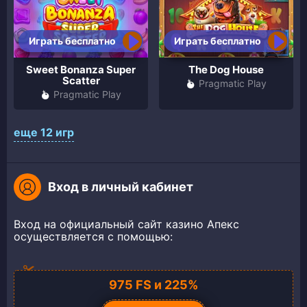
Играть бесплатно
Играть бесплатно
Sweet Bonanza Super
The Dog House
Scatter
Pragmatic Play
Pragmatic Play
еще
12 игр
Вход в личный кабинет
Вход на официальный сайт казино Апекс
осуществляется с помощью:
975 FS
и 225%