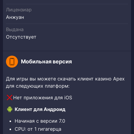
Лицензиар
Анжуан
Выдана
Отсутствует
Мобильная версия
Для игры вы можете скачать клиент казино Apex
для следующих платформ:
Нет приложения для iOS
Клиент для Андроид
Начиная с версии 7.0
CPU: от 1 гигагерца