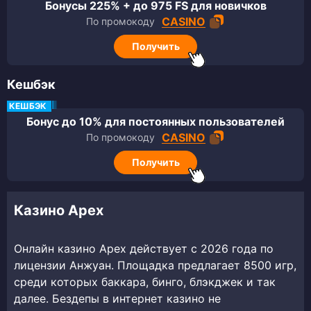
Бонусы 225% + до 975 FS для новичков
CASINO
По промокоду
Получить
Кешбэк
КЕШБЭК
Бонус до 10% для постоянных пользователей
CASINO
По промокоду
Получить
Казино Apex
Онлайн казино Apex действует с 2026 года по
лицензии Анжуан. Площадка предлагает 8500 игр,
среди которых баккара, бинго, блэкджек и так
далее. Бездепы в интернет казино не