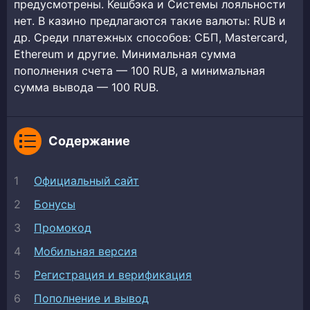
предусмотрены. Кешбэка и Системы лояльности
нет. В казино предлагаются такие валюты: RUB и
др. Среди платежных способов: СБП, Mastercard,
Ethereum и другие. Минимальная сумма
пополнения счета — 100 RUB, а минимальная
сумма вывода — 100 RUB.
Содержание
Официальный сайт
Бонусы
Промокод
Мобильная версия
Регистрация и верификация
Пополнение и вывод