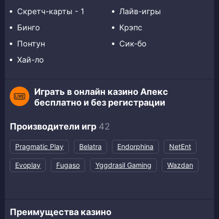
Скретч-карты - 1
Лайв-игры
Бинго
Крэпс
Понтун
Сик-бо
Хай-ло
Играть в онлайн казино Апекс
бесплатно и без регистрации
Производители игр
Pragmatic Play
Belatra
Endorphina
NetEnt
Evoplay
Fugaso
Yggdrasil Gaming
Wazdan
Преимущества казино