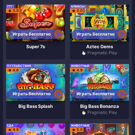
777
АЛМАЗЫ
3.0
3.0
Играть бесплатно
Играть бесплатно
Super 7s
Aztec Gems
Pragmatic Play
ПУТЕШЕСТВИЯ
ЖИВОТНЫЕ
4.6
4.9
Играть бесплатно
Играть бесплатно
Big Bass Splash
Big Bass Bonanza
Pragmatic Play
ЕДА
ЖИВОТНЫЕ
4.9
5.0