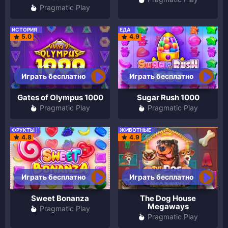
Pragmatic Play
ИСТОРИЯ
ЕДА
5.0
4.9
Играть бесплатно
Играть бесплатно
Gates of Olympus 1000
Sugar Rush 1000
Pragmatic Play
Pragmatic Play
ФРУКТЫ
ЖИВОТНЫЕ
4.8
4.9
Играть бесплатно
Играть бесплатно
Sweet Bonanza
The Dog House
Megaways
Pragmatic Play
Pragmatic Play