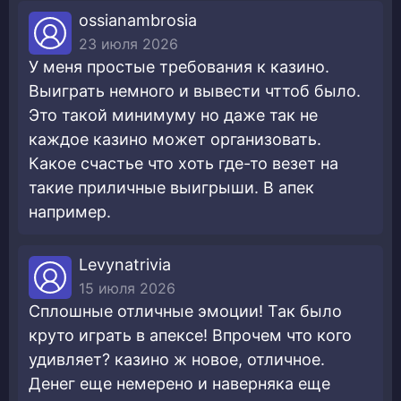
ossianambrosia
23 июля 2026
У меня простые требования к казино.
Выиграть немного и вывести чттоб было.
Это такой минимуму но даже так не
каждое казино может организовать.
Какое счастье что хоть где-то везет на
такие приличные выигрыши. В апек
например.
Levynatrivia
15 июля 2026
Сплошные отличные эмоции! Так было
круто играть в апексе! Впрочем что кого
удивляет? казино ж новое, отличное.
Денег еще немерено и наверняка еще