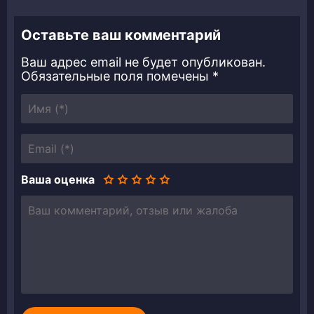
Оставьте ваш комментарий
Ваш адрес email не будет опубликован.
Обязательные поля помечены
*
Ваша оценка