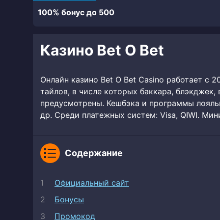
100% бонус до 500
Казино Bet O Bet
Онлайн казино Bet O Bet Casino работает с 
тайлов, в числе которых баккара, блэкджек,
предусмотрены. Кешбэка и программы лояльн
др. Среди платежных систем: Visa, QIWI. Ми
Содержание
Официальный сайт
Бонусы
Промокод