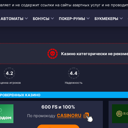
 АВТОМАТЫ
БОНУСЫ
ПОКЕР-РУМЫ
БУКМЕКЕРЫ
Казино категорически не реком
4.2
4.4
ценка игроков
Надежность
ПРОВЕРЕННЫХ КАЗИНО
600 FS и 100%
CASINORU
По промокоду