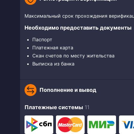
Максимальный срок прохождения верификаци
Необходимо предоставить документы
Паспорт
Платежная карта
Скан счетов по месту жительства
Выписка из банка
Пополнение и вывод
Платежные системы