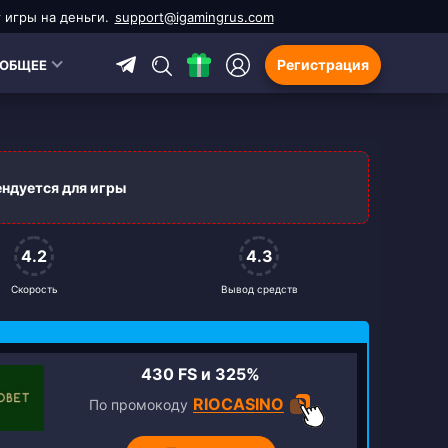
support@igamingrus.com
Регистрация
ОБЩЕЕ
ендуется для игры
4.2
4.3
Скорость
Вывод средств
430 FS и 325%
RIOCASINO
По промокоду