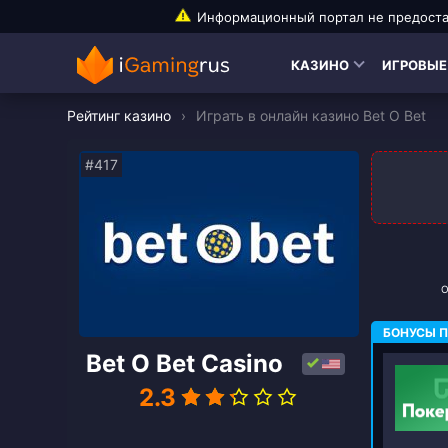
КАЗИНО
ИГРОВЫЕ
Рейтинг казино
›
Играть в онлайн казино Bet O Bet
О
БОНУСЫ 
Bet O Bet Casino
2.3