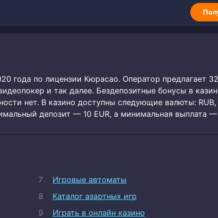
Пол
2020 года по лицензии Кюрасао. Оператор предлагает 3
 видеопокер и так далее. Бездепозитные бонусы в казин
ости нет. В казино доступны следующие валюты: RUB,
нимальный депозит — 10 EUR, а минимальная выплата — 
Игровые автоматы
Каталог азартных игр
Играть в онлайн казино