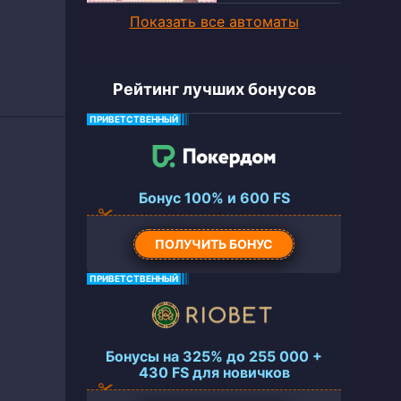
Показать все автоматы
Рейтинг лучших бонусов
ПРИВЕТСТВЕННЫЙ
Бонус 100% и 600 FS
ПОЛУЧИТЬ БОНУС
ПРИВЕТСТВЕННЫЙ
Бонусы на 325% до 255 000 +
430 FS для новичков