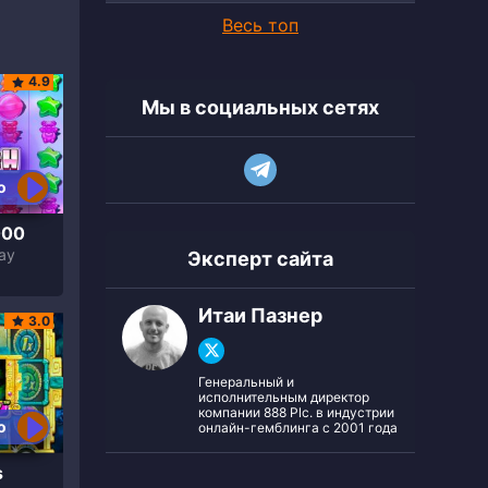
Весь топ
4.9
Мы в социальных сетях
о
000
ay
Эксперт сайта
Итаи Пазнер
3.0
Генеральный и
исполнительным директор
компании 888 Plc. в индустрии
о
онлайн-гемблинга с 2001 года
s