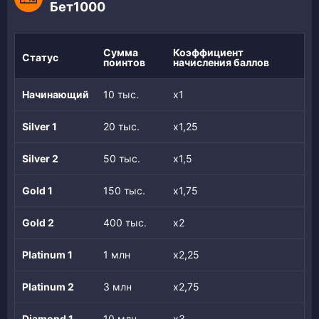
Бет1000
Сумма
Коэффициент
Статус
поинтов
начисления баллов
Начинающий
10 тыс.
х1
Silver 1
20 тыс.
х1,25
Silver 2
50 тыс.
х1,5
Gold 1
150 тыс.
х1,75
Gold 2
400 тыс.
х2
Platinum 1
1 млн
х2,25
Platinum 2
3 млн
х2,75
Diamond 1
10 млн
х3