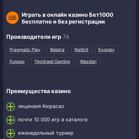
Играть в онлайн казино Бет1000
бесплатно и без регистрации
Производители игр
Pragmatic Play
Belatra
NetEnt
Evoplay
Fugaso
Yggdrasil Gaming
Wazdan
Преимущества казино
лицензия Кюрасао
почти 10 000 игр в каталоге
еженедельный турнир