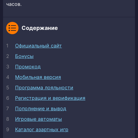
часов.
Содержание
Официальный сайт
Бонусы
Промокод
Мобильная версия
Программа лояльности
Регистрация и верификация
Пополнение и вывод
Игровые автоматы
Каталог азартных игр