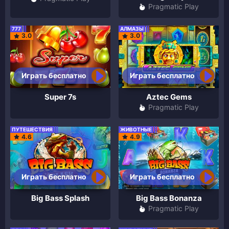
Pragmatic Play
777
АЛМАЗЫ
3.0
3.0
Играть бесплатно
Играть бесплатно
Super 7s
Aztec Gems
Pragmatic Play
ПУТЕШЕСТВИЯ
ЖИВОТНЫЕ
4.6
4.9
Играть бесплатно
Играть бесплатно
Big Bass Splash
Big Bass Bonanza
Pragmatic Play