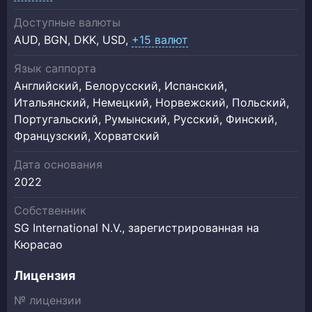
Доступные валюты
AUD
BGN
DKK
USD
+15 валют
Язык саппорта
Английский, Белорусский, Испанский,
Итальянский, Немецкий, Норвежский, Польский,
Португальский, Румынский, Русский, Финский,
Французский, Хорватский
Дата основания
2022
Собственник
SG International N.V., зарегистрированная на
Кюрасао
Лицензия
№ лицензии