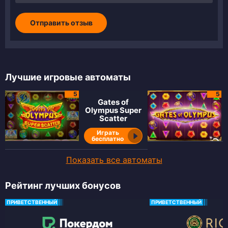
Лучшие игровые автоматы
5
5
Gates of
Olympus Super
Scatter
Играть
бесплатно
Показать все автоматы
Рейтинг лучших бонусов
ПРИВЕТСТВЕННЫЙ
ПРИВЕТСТВЕННЫЙ