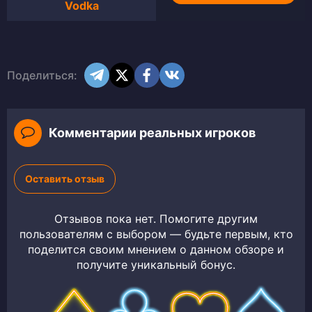
Vodka
Поделиться:
Комментарии реальных игроков
Оставить отзыв
Отзывов пока нет. Помогите другим
пользователям с выбором — будьте первым, кто
поделится своим мнением о данном обзоре и
получите уникальный бонус.