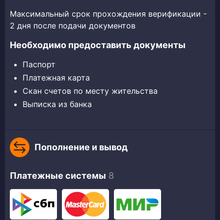
Максимальный срок прохождения верификации -
2 дня после подачи документов
Необходимо предоставить документы
Паспорт
Платежная карта
Скан счетов по месту жительства
Выписка из банка
Пополнение и вывод
Платежные системы