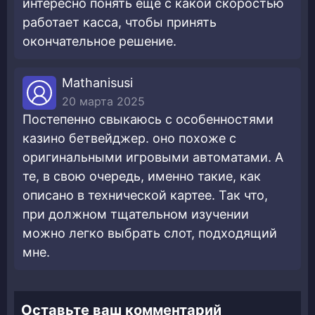
интересно понять еще с какой скоростью
работает касса, чтобы принять
окончательное решение.
Mathanisusi
20 марта 2025
Постепенно свыкаюсь с особенностями
казино бетвейджер. оно похоже с
оригинальными игровыми автоматами. А
те, в свою очередь, именно такие, как
описано в технической картее. Так что,
при должном тщательном изучении
можно легко выбрать слот, подходящий
мне.
Оставьте ваш комментарий