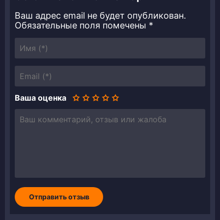
Ваш адрес email не будет опубликован.
Обязательные поля помечены
*
Ваша оценка