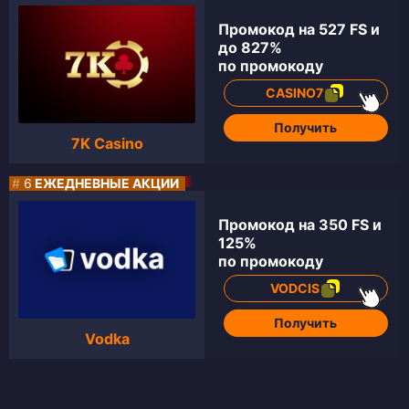
Промокод на
527 FS
и
до 827%
по промокоду
CASINO7
Получить
7K Casino
#
6
ЕЖЕДНЕВНЫЕ АКЦИИ
Промокод на
350 FS
и
125%
по промокоду
VODCIS
Получить
Vodka