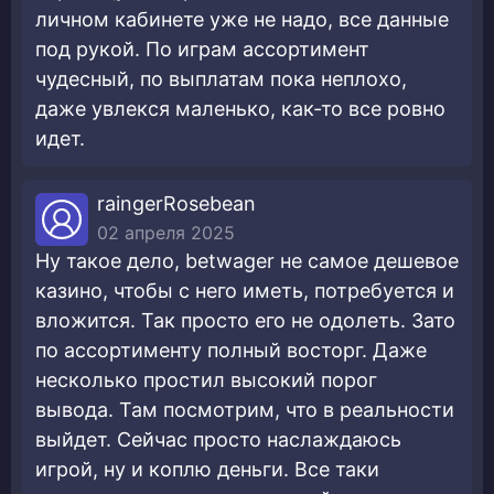
личном кабинете уже не надо, все данные
под рукой. По играм ассортимент
чудесный, по выплатам пока неплохо,
даже увлекся маленько, как-то все ровно
идет.
raingerRosebean
02 апреля 2025
Ну такое дело, betwager не самое дешевое
казино, чтобы с него иметь, потребуется и
вложится. Так просто его не одолеть. Зато
по ассортименту полный восторг. Даже
несколько простил высокий порог
вывода. Там посмотрим, что в реальности
выйдет. Сейчас просто наслаждаюсь
игрой, ну и коплю деньги. Все таки