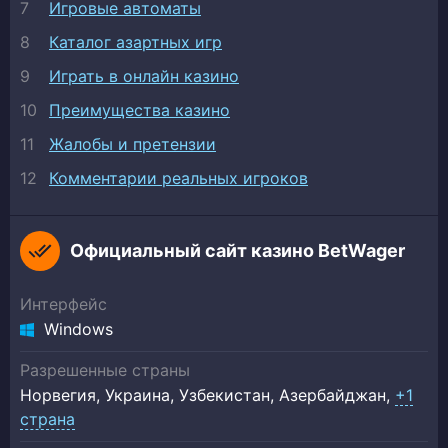
Игровые автоматы
Каталог азартных игр
Играть в онлайн казино
Преимущества казино
Жалобы и претензии
Комментарии реальных игроков
Официальный сайт казино BetWager
Интерфейс
Windows
Разрешенные страны
Норвегия
Украина
Узбекистан
Азербайджан
+1
страна