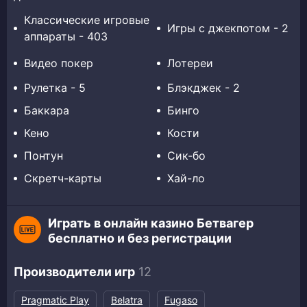
Классические игровые
Игры с джекпотом - 2
аппараты - 403
Видео покер
Лотереи
Рулетка - 5
Блэкджек - 2
Баккара
Бинго
Кено
Кости
Понтун
Сик-бо
Скретч-карты
Хай-ло
Играть в онлайн казино Бетвагер
бесплатно и без регистрации
Производители игр
Pragmatic Play
Belatra
Fugaso