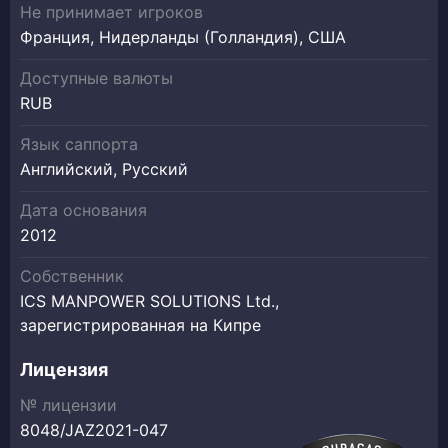
Не принимает игроков
Франция
Нидерланды (Голландия)
США
Доступные валюты
RUB
Язык саппорта
Английский, Русский
Дата основания
2012
Собственник
ICS MANPOWER SOLUTIONS Ltd.,
зарегистрированная на Кипре
Лицензия
№ лицензии
8048/JAZ2021-047