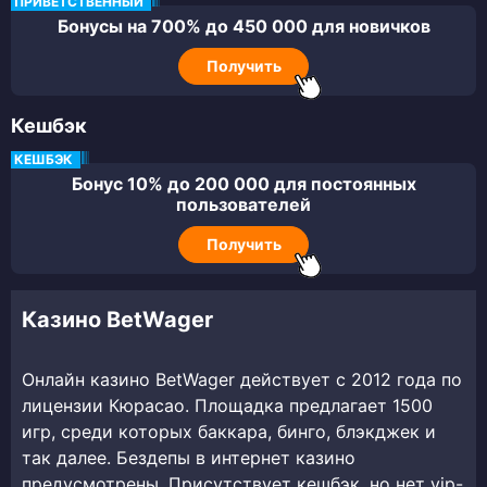
ПРИВЕТСТВЕННЫЙ
Бонусы на 700% до 450 000 для новичков
Получить
Кешбэк
КЕШБЭК
Бонус 10% до 200 000 для постоянных
пользователей
Получить
Казино BetWager
Онлайн казино BetWager действует с 2012 года по
лицензии Кюрасао. Площадка предлагает 1500
игр, среди которых баккара, бинго, блэкджек и
так далее. Бездепы в интернет казино
предусмотрены. Присутствует кешбэк, но нет vip-