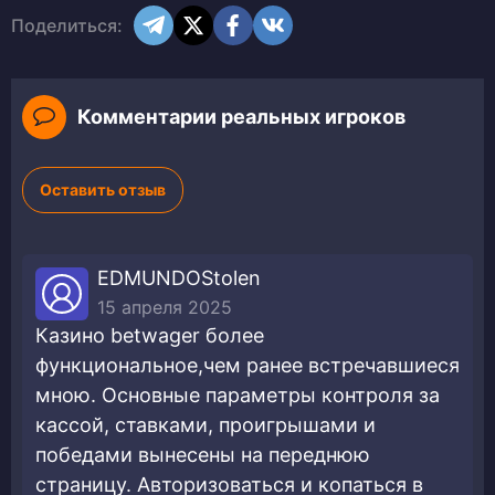
Поделиться:
Комментарии реальных игроков
Оставить отзыв
EDMUNDOStolen
15 апреля 2025
Казино betwager более
функциональное,чем ранее встречавшиеся
мною. Основные параметры контроля за
кассой, ставками, проигрышами и
победами вынесены на переднюю
страницу. Авторизоваться и копаться в