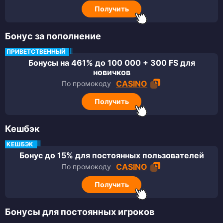
Получить
Бонус за пополнение
ПРИВЕТСТВЕННЫЙ
Бонусы на 461% до 100 000 + 300 FS для
новичков
CASINO
По промокоду
Получить
Кешбэк
КЕШБЭК
Бонус до 15% для постоянных пользователей
CASINO
По промокоду
Получить
Бонусы для постоянных игроков