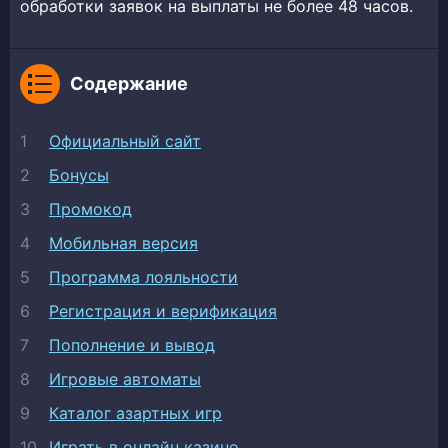
обработки заявок на выплаты не более 48 часов.
Содержание
Официальный сайт
Бонусы
Промокод
Мобильная версия
Программа лояльности
Регистрация и верификация
Пополнение и вывод
Игровые автоматы
Каталог азартных игр
Играть в онлайн казино