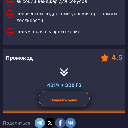
высокий вейджер для бонусов
неизвестны подробные условия программы
лояльности
нельзя скачать приложение
4.5
Промокод
461% +
300 FS
Получить Бонус
Поделиться: