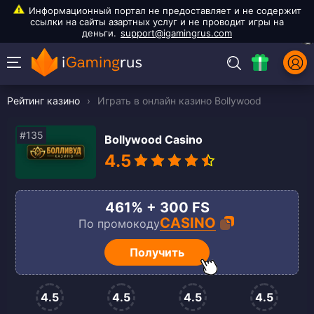
461% + 300 FS
Играть
support@igamingrus.com
Рейтинг казино
›
Играть в онлайн казино Bollywood
Bollywood Casino
4.5
461% + 300 FS
CASINO
По промокоду
Получить
4.5
4.5
4.5
4.5