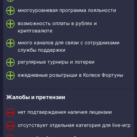
многоуровневая программа лояльности
возможность оплаты в рублях и
криптовалюте
много каналов для связи с сотрудниками
службы поддержки
регулярные турниры и лотереи
ежедневные розыгрыши в Колесе Фортуны
Жалобы и претензии
нет подтверждения наличия лицензии
отсутствует отдельная категория для live-игр