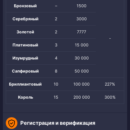
Бронзовый
–
1500
Серебряный
2
3000
Золотой
2
7777
-
Платиновый
3
15 000
Изумрудный
4
30 000
Сапфировый
8
50 000
Бриллиантовый
10
100 000
227%
Король
15
200 000
300%
Регистрация и верификация