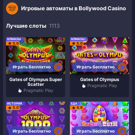
Игровые автоматы в Bollywood Casino
Лучшие слоты
АЛМАЗЫ
АЛМАЗЫ
5.0
5.0
Играть бесплатно
Играть бесплатно
Gates of Olympus Super
Gates of Olympus
Scatter
Pragmatic Play
Pragmatic Play
ИСТОРИЯ
ЕДА
5.0
4.9
Играть бесплатно
Играть бесплатно