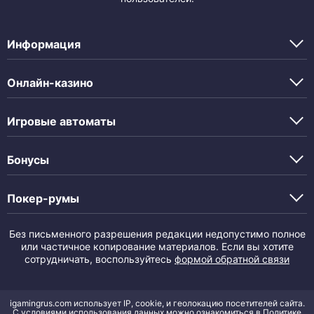
Информация
Онлайн-казино
Игровые автоматы
Бонусы
Покер-румы
Без письменного разрешения редакции недопустимо полное
или частичное копирование материалов. Если вы хотите
сотрудничать, воспользуйтесь
формой обратной связи
igamingrus.com использует IP, cookie, и геолокацию посетителей сайта.
С условиями использования данных можно ознакомиться в
Политике