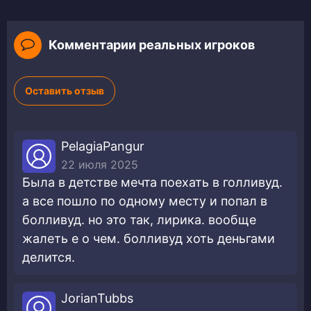
Комментарии реальных игроков
Оставить отзыв
PelagiaPangur
22 июля 2025
Была в детстве мечта поехать в голливуд.
а все пошло по одному месту и попал в
болливуд. но это так, лирика. вообще
жалеть е о чем. болливуд хоть деньгами
делится.
JorianTubbs