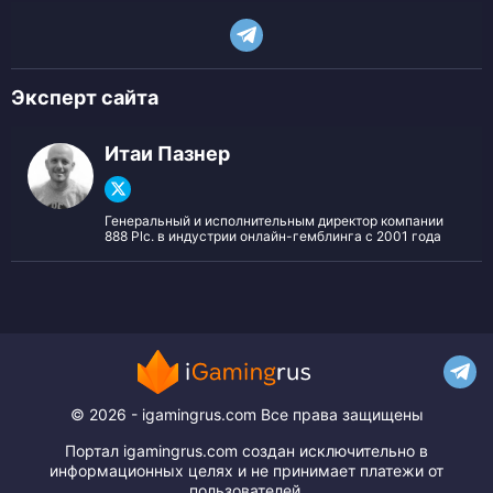
Эксперт сайта
Итаи Пазнер
Генеральный и исполнительным директор компании
888 Plc. в индустрии онлайн-гемблинга с 2001 года
© 2026 - igamingrus.com Все права защищены
Портал igamingrus.com создан исключительно в
информационных целях и не принимает платежи от
пользователей.