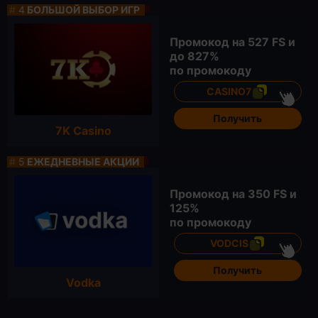
#
4
БОЛЬШОЙ ВЫБОР ИГР
Промокод на
527 FS
и
до 827%
по промокоду
CASINO7
Получить
7K Casino
#
5
ЕЖЕДНЕВНЫЕ АКЦИИ
Промокод на
350 FS
и
125%
по промокоду
VODCIS
Получить
Vodka