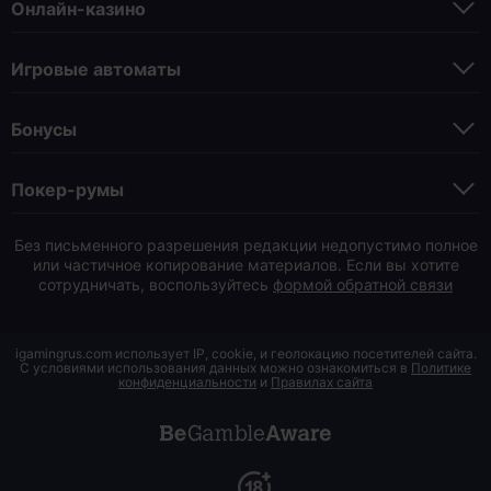
Онлайн-казино
Игровые автоматы
Бонусы
Покер-румы
Без письменного разрешения редакции недопустимо полное
или частичное копирование материалов. Если вы хотите
сотрудничать, воспользуйтесь
формой обратной связи
igamingrus.com использует IP, cookie, и геолокацию посетителей сайта.
С условиями использования данных можно ознакомиться в
Политике
конфиденциальности
и
Правилах сайта