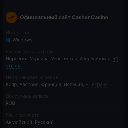
Официальный сайт Casher Casino
Интерфейс
Windows
Разрешенные страны
Норвегия
Украина
Узбекистан
Азербайджан
+1
страна
Не принимает игроков
Кипр
Австрия
Франция
Испания
+1 страна
Доступные валюты
RUB
Язык саппорта
Английский, Русский