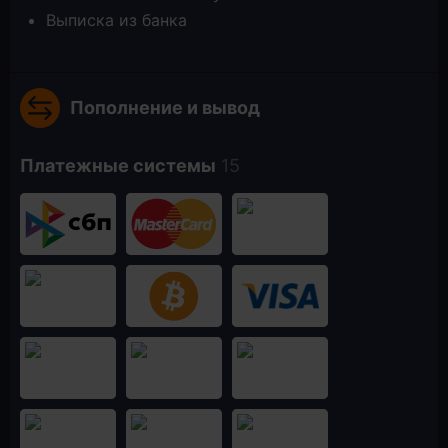
Выписка из банка
Пополнение и вывод
Платежные системы