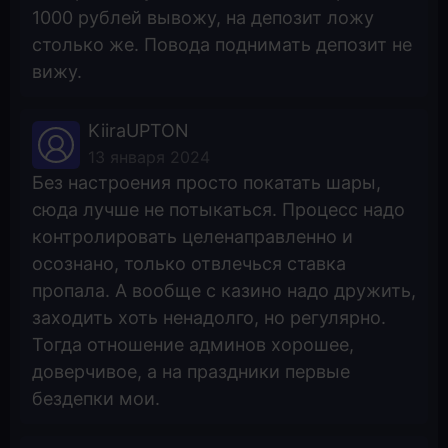
1000 рублей вывожу, на депозит ложу
столько же. Повода поднимать депозит не
вижу.
KiiraUPTON
13 января 2024
Без настроения просто покатать шары,
сюда лучше не потыкаться. Процесс надо
контролировать целенаправленно и
осознано, только отвлечься ставка
пропала. А вообще с казино надо дружить,
заходить хоть ненадолго, но регулярно.
Тогда отношение админов хорошее,
доверчивое, а на праздники первые
бездепки мои.