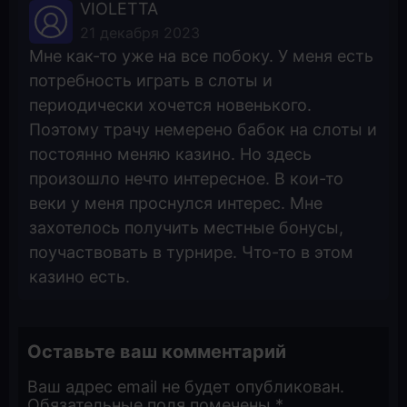
VIOLETTA
21 декабря 2023
Мне как-то уже на все побоку. У меня есть
потребность играть в слоты и
периодически хочется новенького.
Поэтому трачу немерено бабок на слоты и
постоянно меняю казино. Но здесь
произошло нечто интересное. В кои-то
веки у меня проснулся интерес. Мне
захотелось получить местные бонусы,
поучаствовать в турнире. Что-то в этом
казино есть.
Оставьте ваш комментарий
Ваш адрес email не будет опубликован.
Обязательные поля помечены
*