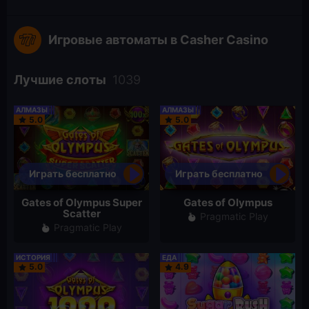
Игровые автоматы в Casher Casino
Лучшие слоты
АЛМАЗЫ
АЛМАЗЫ
5.0
5.0
Играть бесплатно
Играть бесплатно
Gates of Olympus Super
Gates of Olympus
Scatter
Pragmatic Play
Pragmatic Play
ИСТОРИЯ
ЕДА
5.0
4.9