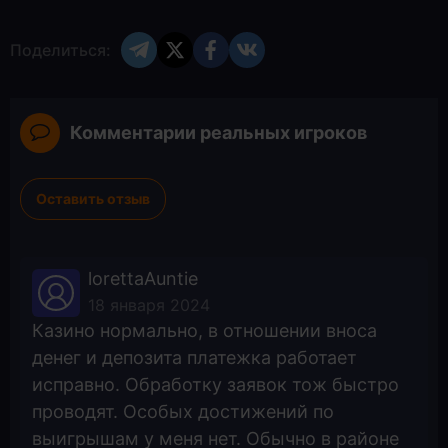
Поделиться:
Комментарии реальных игроков
Оставить отзыв
lorettaAuntie
18 января 2024
Казино нормально, в отношении вноса
денег и депозита платежка работает
исправно. Обработку заявок тож быстро
проводят. Особых достижений по
выигрышам у меня нет. Обычно в районе