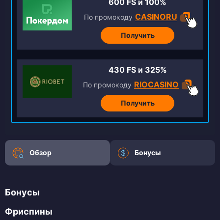
600 FS и 100%
CASINORU
По промокоду
Получить
430 FS и 325%
RIOCASINO
По промокоду
Получить
Обзор
Бонусы
Бонусы
Фриспины