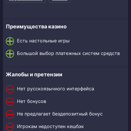
Преимущества казино
Есть настольные игры
Большой выбор платежных систем средств
Жалобы и претензии
Нет русскоязычного интерфейса
Нет бонусов
Не предлагает бездепозитный бонус
Игрокам недоступен кешбэк