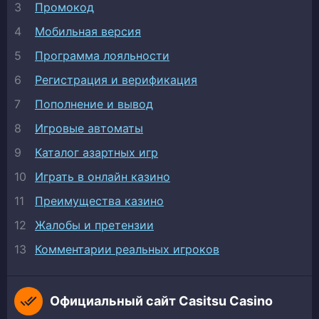
Промокод
Мобильная версия
Программа лояльности
Регистрация и верификация
Пополнение и вывод
Игровые автоматы
Каталог азартных игр
Играть в онлайн казино
Преимущества казино
Жалобы и претензии
Комментарии реальных игроков
Официальный сайт Casitsu Casino