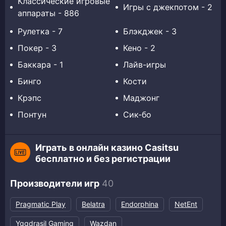
Классические игровые
Игры с джекпотом - 2
аппараты - 886
Рулетка - 7
Блэкджек - 3
Покер - 3
Кено - 2
Баккара - 1
Лайв-игры
Бинго
Кости
Крэпс
Маджонг
Понтун
Сик-бо
Играть в онлайн казино Casitsu
бесплатно и без регистрации
Производители игр
Pragmatic Play
Belatra
Endorphina
NetEnt
Yggdrasil Gaming
Wazdan