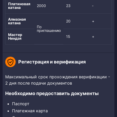
Платиновая
2000
23
-
катана
Алмазная
20
+
катана
По
приглашению
Мастер
15
+
Ниндзя
Регистрация и верификация
Максимальный срок прохождения верификации -
2 дня после подачи документов
Необходимо предоставить документы
Паспорт
Платежная карта