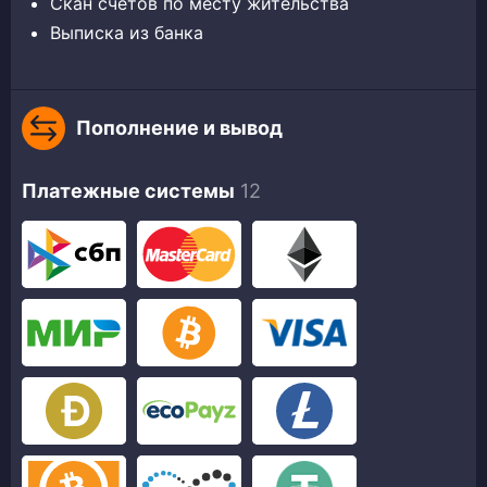
Скан счетов по месту жительства
Выписка из банка
Пополнение и вывод
Платежные системы