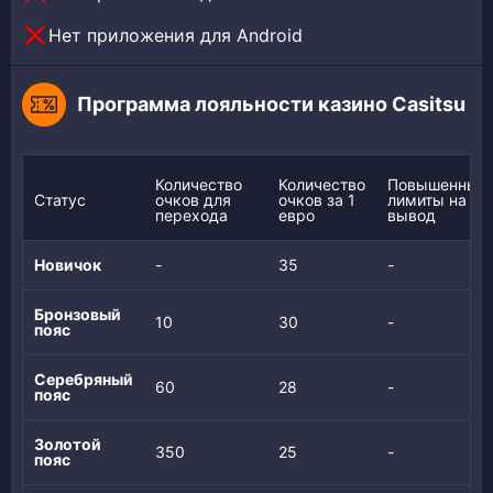
Нет приложения для Android
Программа лояльности казино Casitsu
Количество
Количество
Повышенные
Статус
очков для
очков за 1
лимиты на
перехода
евро
вывод
Новичок
-
35
-
Бронзовый
10
30
-
пояс
Серебряный
60
28
-
пояс
Золотой
350
25
-
пояс