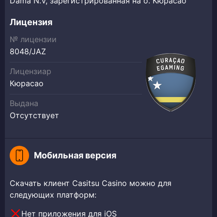
Dama N.V, зарегистрированная на о. Кюрасао
Лицензия
№ лицензии
8048/JAZ
Лицензиар
Кюрасао
Выдана
Отсутствует
Мобильная версия
Скачать клиент Casitsu Casino можно для
следующих платформ:
Нет приложения для iOS