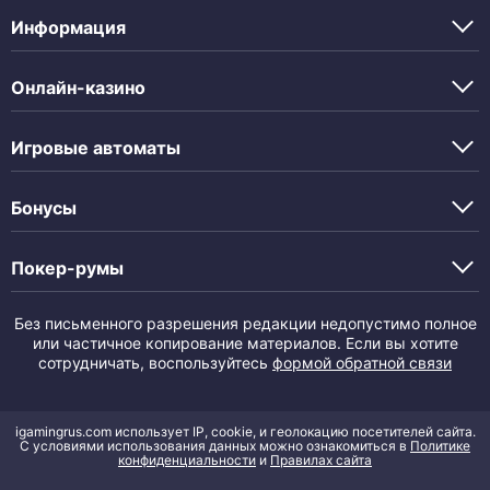
Информация
Онлайн-казино
Игровые автоматы
Бонусы
Покер-румы
Без письменного разрешения редакции недопустимо полное
или частичное копирование материалов. Если вы хотите
сотрудничать, воспользуйтесь
формой обратной связи
igamingrus.com использует IP, cookie, и геолокацию посетителей сайта.
С условиями использования данных можно ознакомиться в
Политике
конфиденциальности
и
Правилах сайта