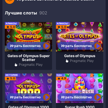
Лучшие слоты
АЛМАЗЫ
АЛМАЗЫ
5.0
5.0
Играть бесплатно
Играть бесплатно
Gates of Olympus Super
Gates of Olympus
Scatter
Pragmatic Play
Pragmatic Play
ИСТОРИЯ
ЕДА
5.0
4.9
Играть бесплатно
Играть бесплатно
Gates of Olympus 1000
Sugar Rush 1000