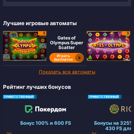
Лучшие игровые автоматы
5
5
Gates of
Olympus Super
Scatter
Играть
бесплатно
Показать все автоматы
Рейтинг лучших бонусов
ПРИВЕТСТВЕННЫЙ
ПРИВЕТСТВЕННЫЙ
Бонус 100% и 600 FS
Бонусы на 325%
430 FS для