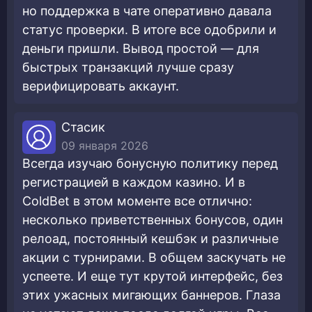
но поддержка в чате оперативно давала
статус проверки. В итоге все одобрили и
деньги пришли. Вывод простой — для
быстрых транзакций лучше сразу
верифицировать аккаунт.
Стасик
09 января 2026
Всегда изучаю бонусную политику перед
регистрацией в каждом казино. И в
ColdBet в этом моменте все отлично:
несколько приветственных бонусов, один
релоад, постоянный кешбэк и различные
акции с турнирами. В общем заскучать не
успеете. И еще тут крутой интерфейс, без
этих ужасных мигающих баннеров. Глаза