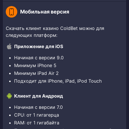
Мобильная версия
Скачать клиент казино ColdBet можно для
следующих платформ:
Приложение для iOS
Начиная с версии 9.0
Минимум iPhone 5
Минимум iPad Air 2
Подходит для iPhone, iPad, iPod Touch
Клиент для Андроид
Начиная с версии 7.0
CPU: от 1 гигагерца
RAM: от 1 гигабайта