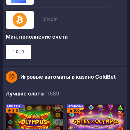
Bitcoin
Мин. пополнение счета
1 RUB
Игровые автоматы в казино ColdBet
Лучшие слоты
АЛМАЗЫ
АЛМАЗЫ
5.0
5.0