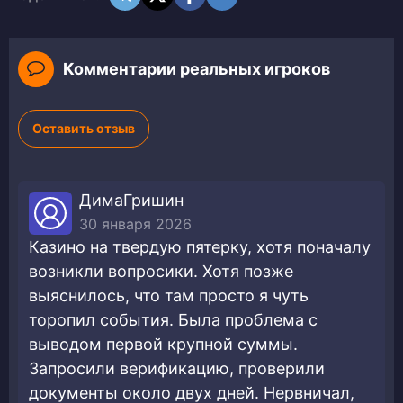
Комментарии реальных игроков
Оставить отзыв
ДимаГришин
30 января 2026
Казино на твердую пятерку, хотя поначалу
возникли вопросики. Хотя позже
выяснилось, что там просто я чуть
торопил события. Была проблема с
выводом первой крупной суммы.
Запросили верификацию, проверили
документы около двух дней. Нервничал,