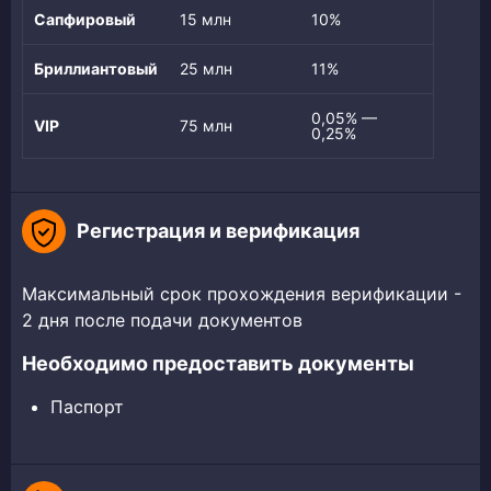
Сапфировый
15 млн
10%
Бриллиантовый
25 млн
11%
0,05% —
VIP
75 млн
0,25%
Регистрация и верификация
Максимальный срок прохождения верификации -
2 дня после подачи документов
Необходимо предоставить документы
Паспорт