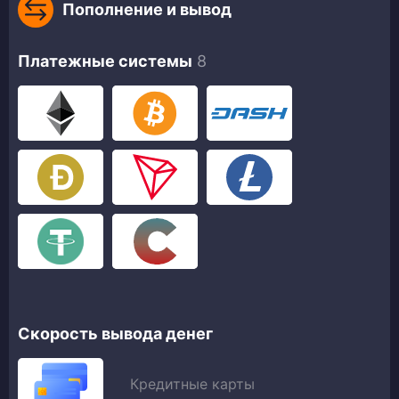
Пополнение и вывод
Платежные системы
Скорость вывода денег
Кредитные карты