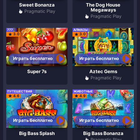
Sweet Bonanza
The Dog House
Megaways
Pragmatic Play
Pragmatic Play
777
АЛМАЗЫ
3.0
3.0
Играть бесплатно
Играть бесплатно
Super 7s
Aztec Gems
Pragmatic Play
ПУТЕШЕСТВИЯ
ЖИВОТНЫЕ
4.6
4.9
Играть бесплатно
Играть бесплатно
Big Bass Splash
Big Bass Bonanza
Pragmatic Play