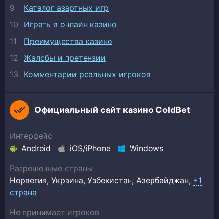
Каталог азартных игр
Играть в онлайн казино
Преимущества казино
Жалобы и претензии
Комментарии реальных игроков
Официальный сайт казино ColdBet
Интерфейс
Android
iOS/iPhone
Windows
Разрешенные страны
Норвегия
Украина
Узбекистан
Азербайджан
+1
страна
Не принимает игроков