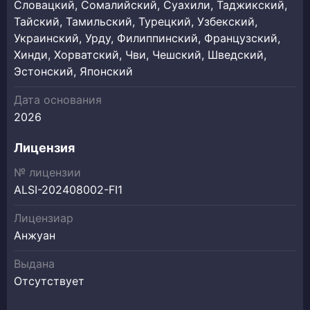
Словацкий, Cомалийский, Суахили, Таджикский,
Тайский, Тамильский, Турецкий, Узбекский,
Украинский, Урду, Филиппинский, Французский,
Хинди, Хорватский, Чви, Чешский, Шведский,
Эстонский, Японский
Дата основания
2026
Лицензия
№ лицензии
ALSI-202408002-FI1
Лицензиар
Анжуан
Выдана
Отсутствует