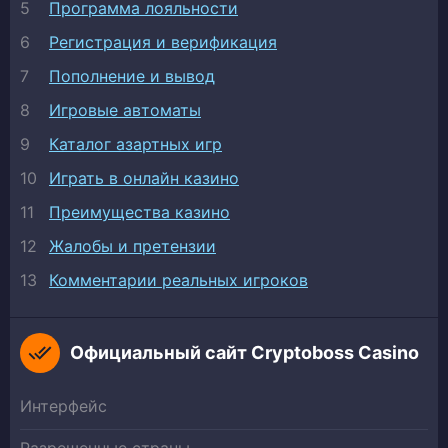
Программа лояльности
Регистрация и верификация
Пополнение и вывод
Игровые автоматы
Каталог азартных игр
Играть в онлайн казино
Преимущества казино
Жалобы и претензии
Комментарии реальных игроков
Официальный сайт Cryptoboss Casino
Интерфейс