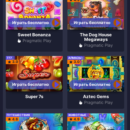
Играть бесплатно
Играть бесплатно
Sweet Bonanza
The Dog House
Megaways
Pragmatic Play
Pragmatic Play
777
АЛМАЗЫ
3.0
3.0
Играть бесплатно
Играть бесплатно
Super 7s
Aztec Gems
Pragmatic Play
ПУТЕШЕСТВИЯ
ЖИВОТНЫЕ
4.6
4.9