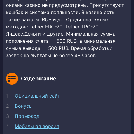
онлайн казино не предусмотрены. Присутствуют
кешбэк и система лояльности. В казино есть
такие валюты: RUB и др. Среди платежных
методов: Tether ERC-20, Tether TRC-20,
Яндекс.Деньги и другие. Минимальная сумма
пополнения счета — 500 RUB, а минимальная
сумма вывода — 500 RUB. Время обработки
заявок на выплаты не более 48 часов.
Содержание
Официальный сайт
Бонусы
Промокод
Мобильная версия