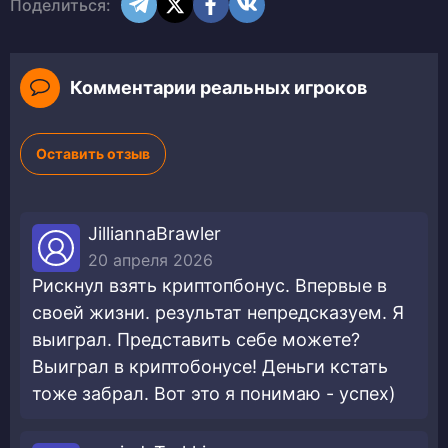
Поделиться:
Комментарии реальных игроков
Оставить отзыв
JilliannaBrawler
20 апреля 2026
Рискнул взять криптопбонус. Впервые в
своей жизни. результат непредсказуем. Я
выиграл. Представить себе можете?
Выиграл в криптобонусе! Деньги кстать
тоже забрал. Вот это я понимаю - успех)