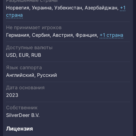
Разрешенные страны
Норвегия
Украина
Узбекистан
Азербайджан
+1
страна
Не принимает игроков
Германия
Сербия
Австрия
Франция
+1 страна
Доступные валюты
USD
EUR
RUB
Язык саппорта
Английский, Русский
Дата основания
2023
Собственник
SilverDeer B.V.
Лицензия