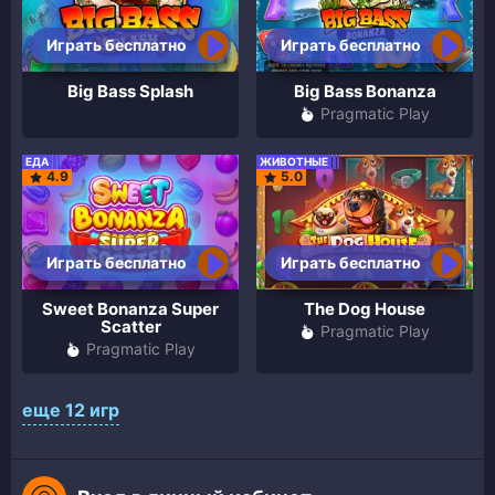
Играть бесплатно
Играть бесплатно
Big Bass Splash
Big Bass Bonanza
Pragmatic Play
ЕДА
ЖИВОТНЫЕ
4.9
5.0
Играть бесплатно
Играть бесплатно
Sweet Bonanza Super
The Dog House
Scatter
Pragmatic Play
Pragmatic Play
еще
12 игр