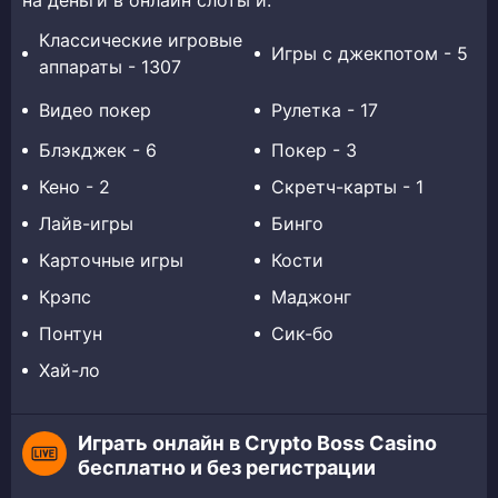
на деньги в онлайн слоты и:
Классические игровые
Игры с джекпотом - 5
аппараты - 1307
Видео покер
Рулетка - 17
Блэкджек - 6
Покер - 3
Кено - 2
Скретч-карты - 1
Лайв-игры
Бинго
Карточные игры
Кости
Крэпс
Маджонг
Понтун
Сик-бо
Хай-ло
Играть онлайн в Crypto Boss Casino
бесплатно и без регистрации