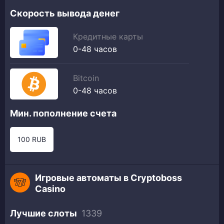
Скорость вывода денег
Кредитные карты
0-48 часов
Bitcoin
0-48 часов
Мин. пополнение счета
100 RUB
Игровые автоматы в Cryptoboss
Casino
Лучшие слоты