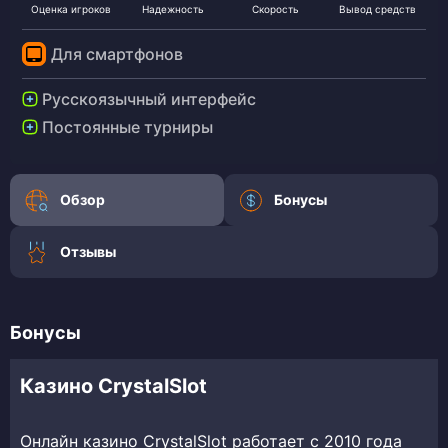
Оценка игроков
Надежность
Скорость
Вывод средств
Для смартфонов
Русскоязычный интерфейс
Постоянные турниры
Обзор
Бонусы
Отзывы
Бонусы
Казино CrystalSlot
Онлайн казино CrystalSlot работает с 2010 года