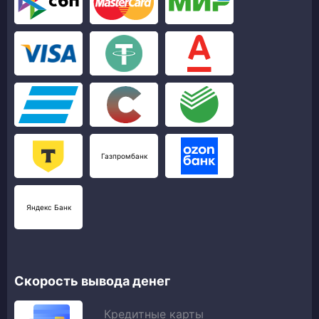
Газпромбанк
Яндекс Банк
Скорость вывода денег
Кредитные карты