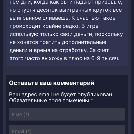
нем дни, когда как бы и падают призовые,
но спустя десяток выигранных круток все
выигранное сливаешь. К счастью такое
происходит крайне редко. В игре
использую только свои деньги, поскольку
не хочется тратить дополнительные
деньги и время на отработку. За счет
этого часто выхожу в плюс на 6-9 тысяч.
Оставьте ваш комментарий
Ваш адрес email не будет опубликован.
Обязательные поля помечены
*