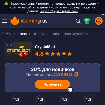
30% для новичков
Играть
support@igamingrus.com
Рейтинг казино
›
Играть в онлайн казино CrystalSlot
CrystalSlot
4.8
30% для новичков
CASINO
По промокоду
Получить
4.8
4.8
4.8
4.8