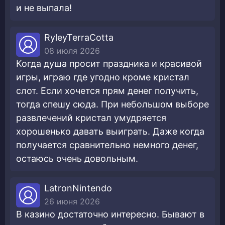
и не выпала!
RyleyTerraCotta
08 июля 2026
Когда душа просит праздника и красивой
игры, играю где угодно кроме кристал
слот. Если хочется прям денег получить,
тогда спешу сюда. При небольшом выборе
развлечений кристал умудряется
хорошенько давать выиграть. Даже когда
получается сравнительно немного денег,
остаюсь очень довольным.
LatronNintendo
26 июня 2026
В казино достаточно интересно. Бывают в