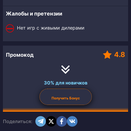
Жалобы и претензии
Нет игр с живыми дилерами
4.8
Промокод
30% для
новичков
Получить Бонус
Поделиться: