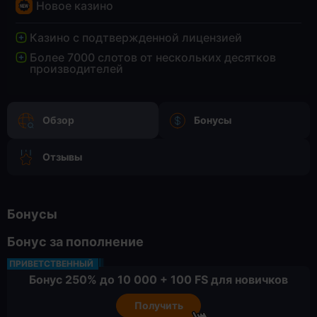
Новое казино
казино с подтвержденной лицензией
более 7000 слотов от нескольких десятков
производителей
Обзор
Бонусы
Отзывы
Бонусы
Бонус за пополнение
ПРИВЕТСТВЕННЫЙ
Бонус 250% до 10 000 + 100 FS для новичков
Получить