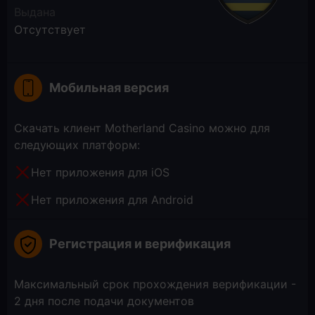
Выдана
Отсутствует
Мобильная версия
Скачать клиент Motherland Casino можно для
следующих платформ:
Нет приложения для iOS
Нет приложения для Android
Регистрация и верификация
Максимальный срок прохождения верификации -
2 дня после подачи документов