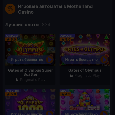
Игровые автоматы в Motherland
Casino
Лучшие слоты
АЛМАЗЫ
АЛМАЗЫ
5.0
5.0
Играть бесплатно
Играть бесплатно
Gates of Olympus Super
Gates of Olympus
Scatter
Pragmatic Play
Pragmatic Play
ИСТОРИЯ
ЕДА
5.0
4.9
Играть бесплатно
Играть бесплатно