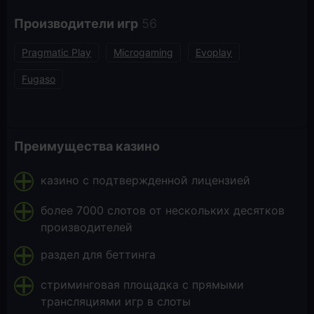
Производители игр
Pragmatic Play
Microgaming
Evoplay
Fugaso
Преимущества казино
казино с подтвержденной лицензией
более 7000 слотов от нескольких десятков
производителей
раздел для беттинга
стриминговая площадка с прямыми
трансляциями игр в слоты