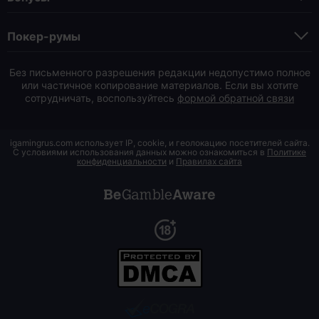
Покер-румы
Без письменного разрешения редакции недопустимо полное
или частичное копирование материалов. Если вы хотите
сотрудничать, воспользуйтесь
формой обратной связи
igamingrus.com использует IP, cookie, и геолокацию посетителей сайта.
С условиями использования данных можно ознакомиться в
Политике
конфиденциальности
и
Правилах сайта