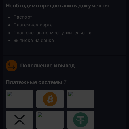
Необходимо предоставить документы
Паспорт
Платежная карта
Скан счетов по месту жительства
Выписка из банка
Пополнение и вывод
Платежные системы