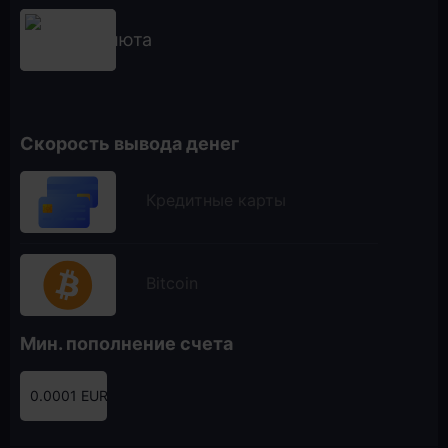
Скорость вывода денег
Кредитные карты
Bitcoin
Мин. пополнение счета
0.0001 EUR