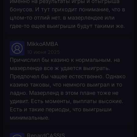
именно на результаты игры и отыгрыша
бонусов. И тут приходит понимание, что в
цлом-то отлий нет. в мазерлендее или
гдее-то ещее выигрыши будут такими же.
MikkoAMBA
10 июня 2025
Причислил бы казино к нормальным. на
мазерленде все ж удается выиграть.
Предпочел бы чащее естественно. Однако
казино таковы, что немного выиграл и то
ладно. Мазерленд в этом плане тоже не
удивит. Есть моменты, выплаты высокие.
Есть и такие периоды, что выигрыши
минимальные.
RenardCASSIS