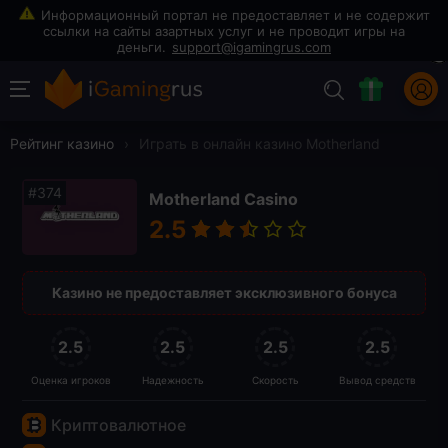
600 FS и 100%
Играть
support@igamingrus.com
Рейтинг казино
›
Играть в онлайн казино Motherland
Motherland Casino
2.5
Казино не предоставляет эксклюзивного бонуса
2.5
2.5
2.5
2.5
Оценка игроков
Надежность
Скорость
Вывод средств
Криптовалютное