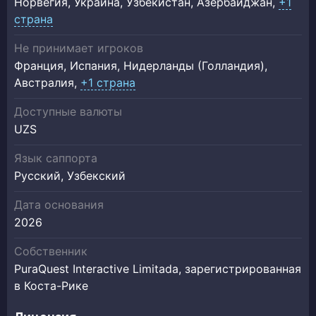
Норвегия
Украина
Узбекистан
Азербайджан
+1
страна
Не принимает игроков
Франция
Испания
Нидерланды (Голландия)
Австралия
+1 страна
Доступные валюты
UZS
Язык саппорта
Русский, Узбекский
Дата основания
2026
Собственник
PuraQuest Interactive Limitada, зарегистрированная
в Коста-Рике