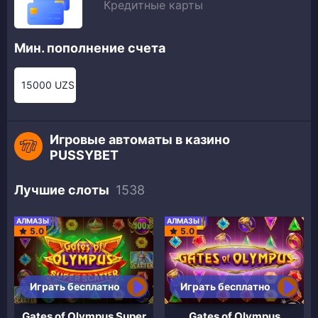
Кредитные карты
Мин. пополнение счета
15000 UZS
Игровые автоматы в казино
PUSSYBET
Лучшие слоты
АЛМАЗЫ
АЛМАЗЫ
5.0
5.0
Играть бесплатно
Играть бесплатно
Gates of Olympus Super
Gates of Olympus