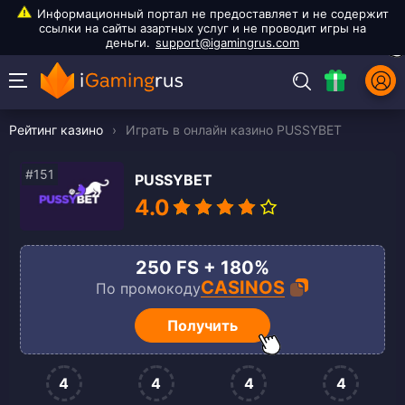
250 FS + 180%
Играть
support@igamingrus.com
Рейтинг казино
›
Играть в онлайн казино PUSSYBET
PUSSYBET
4.0
250 FS + 180%
CASINOS
По промокоду
Получить
4
4
4
4