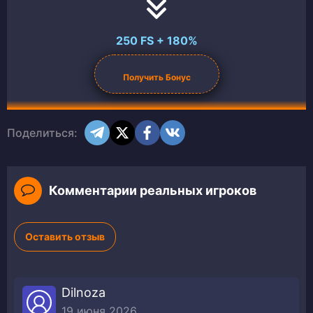
250 FS
+ 180%
Получить Бонус
Поделиться:
Комментарии реальных игроков
Оставить отзыв
Dilnoza
19 июня 2026