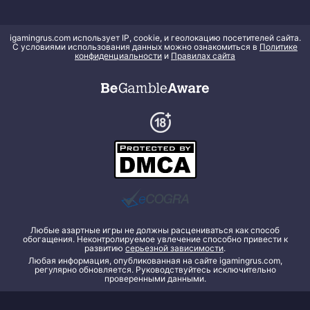
igamingrus.com использует IP, cookie, и геолокацию посетителей сайта.
С условиями использования данных можно ознакомиться в
Политике
конфиденциальности
и
Правилах сайта
Любые азартные игры не должны расцениваться как способ
обогащения. Неконтролируемое увлечение способно привести к
развитию
серьезной зависимости
.
Любая информация, опубликованная на сайте igamingrus.com,
регулярно обновляется. Руководствуйтесь исключительно
проверенными данными.