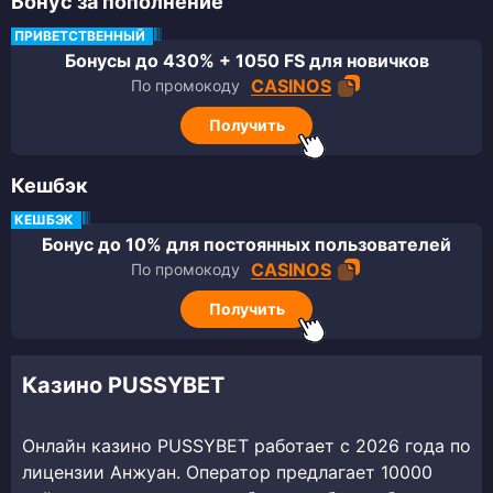
Бонус за пополнение
ПРИВЕТСТВЕННЫЙ
Бонусы до 430% + 1050 FS для новичков
CASINOS
По промокоду
Получить
Кешбэк
КЕШБЭК
Бонус до 10% для постоянных пользователей
CASINOS
По промокоду
Получить
Казино PUSSYBET
Онлайн казино PUSSYBET работает с 2026 года по
лицензии Анжуан. Оператор предлагает 10000