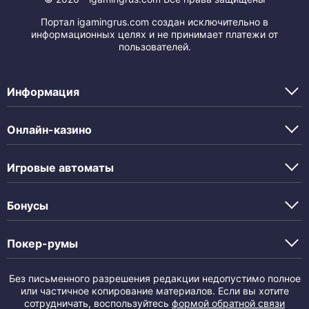
Портал igamingrus.com создан исключительно в
информационных целях и не принимает платежи от
пользователей.
Информация
Онлайн-казино
Игровые автоматы
Бонусы
Покер-румы
Без письменного разрешения редакции недопустимо полное
или частичное копирование материалов. Если вы хотите
сотрудничать, воспользуйтесь
формой обратной связи