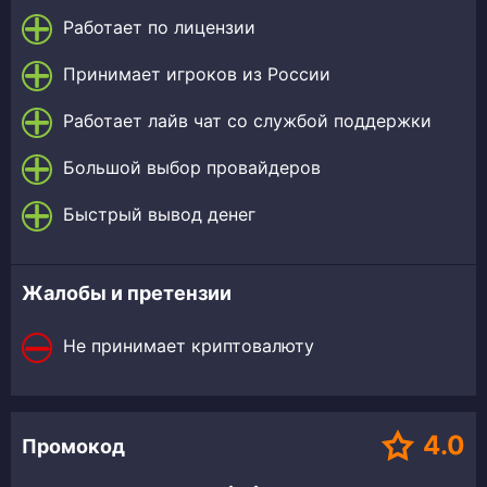
Работает по лицензии
Принимает игроков из России
Работает лайв чат со службой поддержки
Большой выбор провайдеров
Быстрый вывод денег
Жалобы и претензии
Не принимает криптовалюту
4.0
Промокод