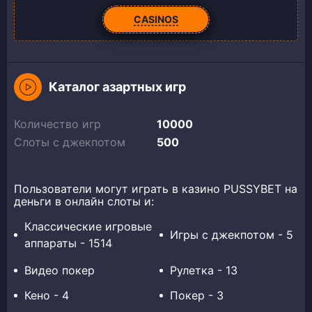
CASINOS
Каталог азартных игр
Количество игр
10000
Слоты с джекпотом
500
Пользователи могут играть в казино PUSSYBET на
деньги в онлайн слоты и:
Классические игровые
Игры с джекпотом - 5
аппараты - 1514
Видео покер
Рулетка - 13
Кено - 4
Покер - 3