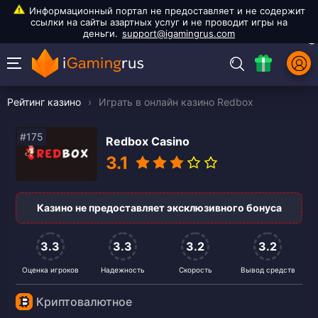
600 FS и 100%
Играть
support@igamingrus.com
Рейтинг казино
›
Играть в онлайн казино Redbox
Redbox Casino
3.1
Казино не предоставляет эксклюзивного бонуса
3.3
3.3
3.2
3.2
Оценка игроков
Надежность
Скорость
Вывод средств
Криптовалютное