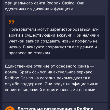
официального сайта Redbox Casino. Они
идентичны по дизайну и функциям.
Пользователи могут зарегистрироваться или
войти в существующий аккаунт. При наличии
учетной записи создавать новый профиль не
нужно. В аккаунте сохраняются все деньги и
прогресс по ставкам.
Единственное отличие от основного сайта —
домен. Брать ссылки на актуальное зеркало
Redbox Casino на сегодня рекомендуется в
службе поддержки. Они ведут на официальные
копии с лицензией и оригинальными слотами.
Доступные развлечения в Redbox