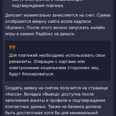
подтверждения платежа.
Депозит моментально зачисляется на счет. Сумма
отобразится вверху сайта возле надписи
«Баланс». После этого можно запускать онлайн
игры в казино Редбокс на деньги.
Для платежей необходимо использовать свои
реквизиты. Операции с картами или
электронными кошельками сторонних лиц
будут блокироваться.
Создать заявку на снятие получится на странице
«Касса». Вкладка «Вывод» доступна после
заполнения анкеты в профиле и подтверждения
контактных данных. Также на балансе должна
быть достаточная хотя бы для минимальной