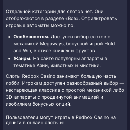
Отдельной категории для слотов нет. Они
отображаются в разделе «Все». Отфильтровать
игровые автоматы можно по:
Особенностям.
Доступен выбор слотов с
механикой Megaways, бонусной игрой Hold
and Win, в стиле книжек и фруктов.
Жанры.
На сайте популярны аппараты в
тематике Азии, животных и мистики.
Слоты Redbox Casino занимают большую часть
лобби. Игрокам доступен разнообразный выбор —
нестареющая классика с простой механикой либо
3D-аппараты с продвинутой анимацией и
изобилием бонусных опций.
Пользователи могут играть в Redbox Casino на
деньги в онлайн слоты и: