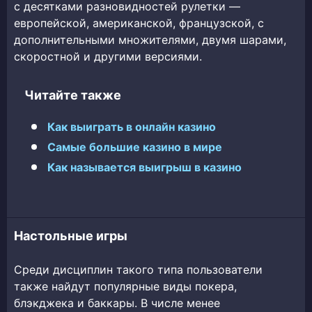
с десятками разновидностей рулетки —
европейской, американской, французской, с
дополнительными множителями, двумя шарами,
скоростной и другими версиями.
Читайте также
Как выиграть в онлайн казино
Самые большие казино в мире
Как называется выигрыш в казино
Настольные игры
Среди дисциплин такого типа пользователи
также найдут популярные виды покера,
блэкджека и баккары. В числе менее