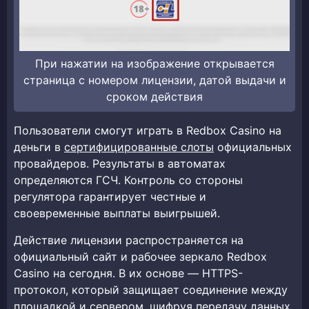
При нажатии на изображение открывается
страница с номером лицензии, датой выдачи и
сроком действия
Пользователи смогут играть в Redbox Casino на
деньги в
сертифицированные слоты
официальных
провайдеров. Результаты в автоматах
определяются ГСЧ. Контроль со стороны
регулятора гарантирует честные и
своевременные выплаты выигрышей.
Действие лицензии распространяется на
официальный сайт и рабочее зеркало Redbox
Casino на сегодня. В их основе — HTTPS-
протокол, который защищает соединение между
площадкой и сервером, шифруя передачу данных.