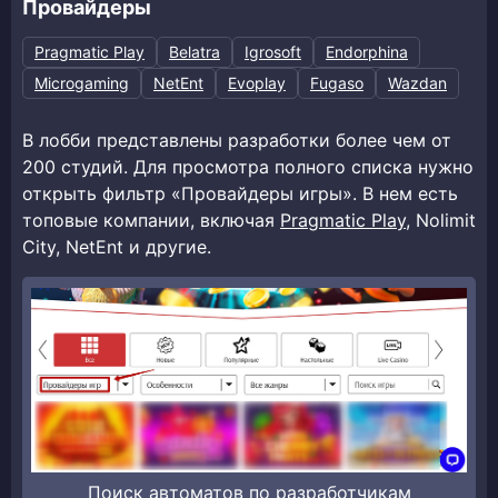
Провайдеры
Pragmatic Play
Belatra
Igrosoft
Endorphina
Microgaming
NetEnt
Evoplay
Fugaso
Wazdan
В лобби представлены разработки более чем от
200 студий. Для просмотра полного списка нужно
открыть фильтр «Провайдеры игры». В нем есть
топовые компании, включая
Pragmatic Play
, Nolimit
City, NetEnt и другие.
Поиск автоматов по разработчикам