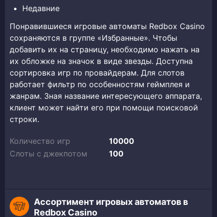
Недавние
Понравившиеся игровые автоматы Redbox Casino
сохраняются в группе «Избранные». Чтобы
добавить их на страницу, необходимо нажать на
их обложке на значок в виде звезды. Доступна
сортировка игр по провайдерам. Для слотов
работает фильтр по особенностям геймплея и
жанрам. Зная название интересующего аппарата,
клиент может найти его при помощи поисковой
строки.
Количество игр
10000
Слоты с джекпотом
100
Ассортимент игровых автоматов в
Redbox Casino