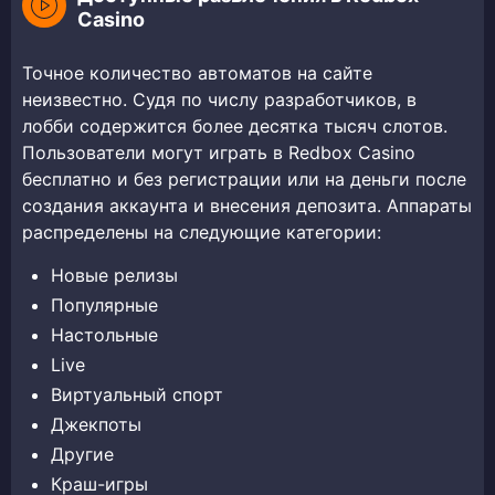
Casino
Точное количество автоматов на сайте
неизвестно. Судя по числу разработчиков, в
лобби содержится более десятка тысяч слотов.
Пользователи могут играть в Redbox Casino
бесплатно и без регистрации или на деньги после
создания аккаунта и внесения депозита. Аппараты
распределены на следующие категории:
Новые релизы
Популярные
Настольные
Live
Виртуальный спорт
Джекпоты
Другие
Краш-игры