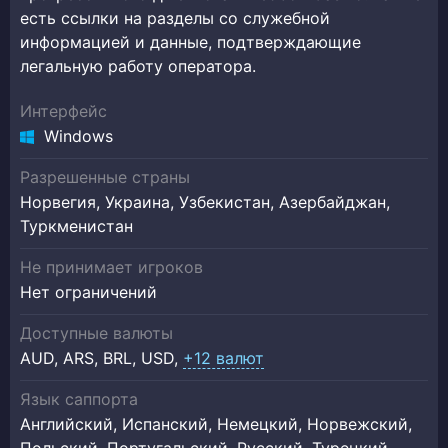
есть ссылки на разделы со служебной
информацией и данные, подтверждающие
легальную работу оператора.
Интерфейс
Windows
Разрешенные страны
Норвегия
Украина
Узбекистан
Азербайджан
Туркменистан
Не принимает игроков
Нет ограничений
Доступные валюты
AUD
ARS
BRL
USD
+12 валют
Язык саппорта
Английский, Испанский, Немецкий, Норвежский,