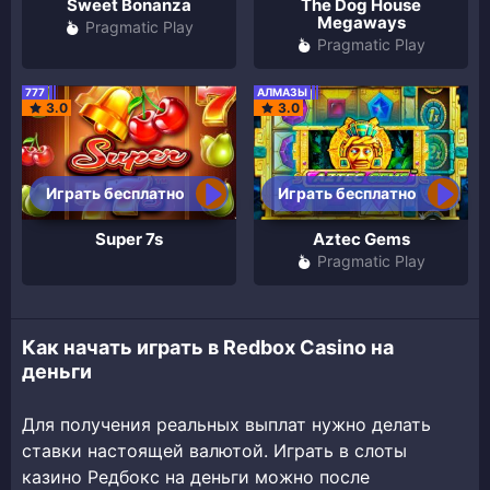
Sweet Bonanza
The Dog House
Megaways
Pragmatic Play
Pragmatic Play
777
АЛМАЗЫ
3.0
3.0
Играть бесплатно
Играть бесплатно
Super 7s
Aztec Gems
Pragmatic Play
Как начать играть в Redbox Casino на
деньги
Для получения реальных выплат нужно делать
ставки настоящей валютой. Играть в слоты
казино Редбокс на деньги можно после