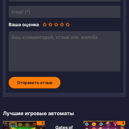
Ваша оценка
Лучшие игровые автоматы
5
5
Gates of