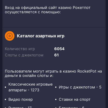
Вход на официальный сайт казино Рокетпот
осуществляется с помощью:
Каталог азартных игр
Количество игр
6054
Слоты с джекпотом
61
Пользователи могут играть в казино RocketPot на
деньги в онлайн слоты и:
Классические игровые
Игры с джекпотом - 5
аппараты - 1273
Видео покер
Ставки на спорт