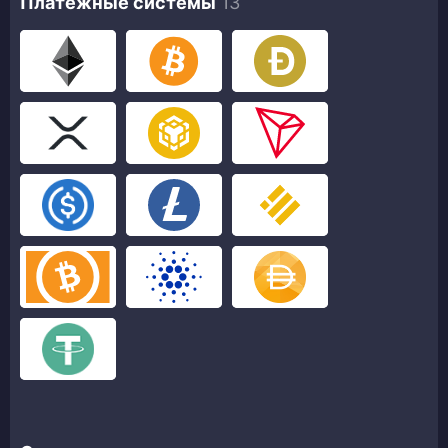
Платежные системы