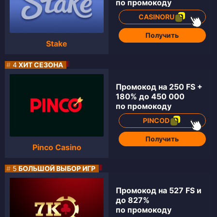
по промокоду
CASINORU
Получить
Stake
#
4
ХИТ СЕЗОНА
Промокод на
250 FS
+
180% до 450 000
по промокоду
PINCOD
Получить
Pinco Casino
#
5
БОЛЬШОЙ ВЫБОР ИГР
Промокод на
527 FS
и
до 827%
по промокоду