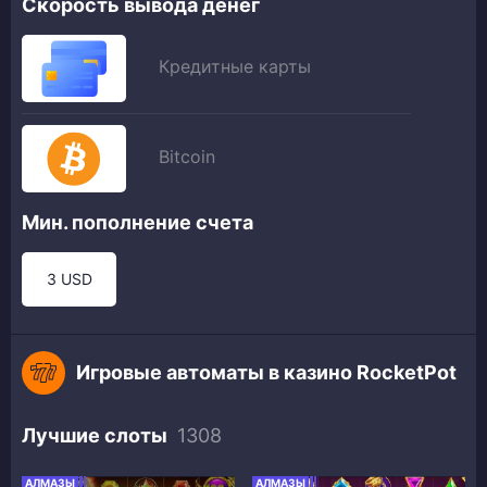
Скорость вывода денег
Кредитные карты
Bitcoin
Мин. пополнение счета
3 USD
Игровые автоматы в казино RocketPot
Лучшие слоты
АЛМАЗЫ
АЛМАЗЫ