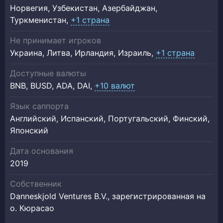
Норвегия
Узбекистан
Азербайджан
Туркменистан
+1 страна
Не принимает игроков
Украина
Литва
Ирландия
Израиль
+1 страна
Доступные валюты
BNB
BUSD
ADA
DAI
+10 валют
Язык саппорта
Английский, Испанский, Португальский, Финский,
Японский
Дата основания
2019
Собственник
Danneskjold Ventures B.V., зарегистрированная на
о. Кюрасао