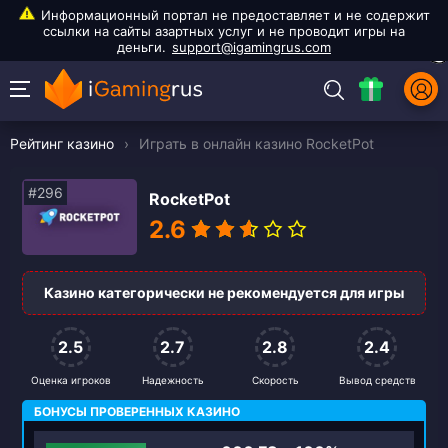
600 FS и 100%
Играть
support@igamingrus.com
Рейтинг казино
›
Играть в онлайн казино RocketPot
RocketPot
2.6
Казино категорически не рекомендуется для игры
2.5
2.7
2.8
2.4
Оценка игроков
Надежность
Скорость
Вывод средств
БОНУСЫ ПРОВЕРЕННЫХ КАЗИНО