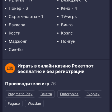
Рулетка - 17
Блэкджек - 6
Покер - 6
Кено - 4
Скретч-карты - 1
TV-игры
Баккара
Бинго
Кости
Крэпс
Маджонг
Понтун
Сик-бо
Играть в онлайн казино Рокетпот
бесплатно и без регистрации
Производители игр
Pragmatic Play
Belatra
Endorphina
Evoplay
Fugaso
Wazdan