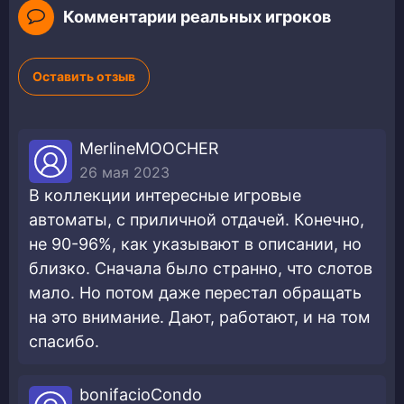
Комментарии реальных игроков
Оставить отзыв
MerlineMOOCHER
26 мая 2023
В коллекции интересные игровые
автоматы, с приличной отдачей. Конечно,
не 90-96%, как указывают в описании, но
близко. Сначала было странно, что слотов
мало. Но потом даже перестал обращать
на это внимание. Дают, работают, и на том
спасибо.
bonifacioCondo