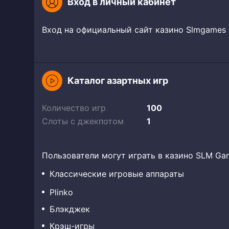
Вход в личный кабинет
Вход на официальный сайт казино Slmgames
Каталог азартных игр
Количество игр
100
Слоты с джекпотом
1
Пользователи могут играть в казино SLM Gam
Классические игровые аппараты
Plinko
Блэкджек
Крэш-игры