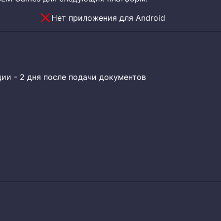
Нет приложения для Android
и - 2 дня после подачи документов