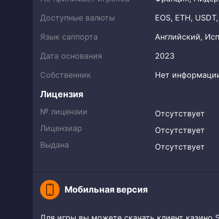
Доступные валюты
EOS
ETH
USDT
Язык саппорта
Английский, Ис
Дата основания
2023
Собственник
Нет информаци
Лицензия
№ лицензии
Отсутствует
Лицензиар
Отсутствует
Выдана
Отсутствует
Мобильная версия
Для игры вы можете скачать клиент казино