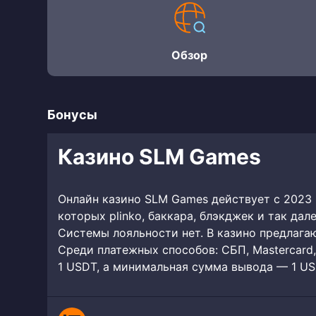
Обзор
Бонусы
Казино SLM Games
Онлайн казино SLM Games действует с 2023 
которых plinko, баккара, блэкджек и так дал
Системы лояльности нет. В казино предлагаю
Среди платежных способов: СБП, Mastercard
1 USDT, а минимальная сумма вывода — 1 US