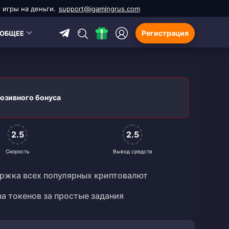
support@igamingrus.com
Регистрация
ОБЩЕЕ
люзивного бонуса
2.5
2.5
Скорость
Вывод средств
ержка всех популярных криптовалют
ча токенов за простые задания