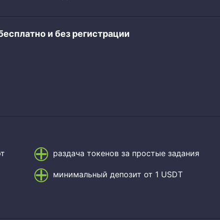
бесплатно и без регистрации
ют
раздача токенов за простые задания
минимальный депозит от 1 USDT