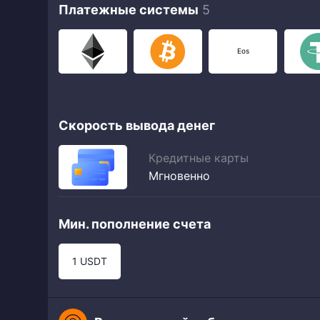
Платежные системы
Eos
Скорость вывода денег
Кредитные карты
Мгновенно
Мин. пополнение счета
1 USDT