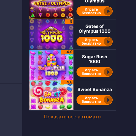
Olympus
Играть
бесплатно
5
Gates of
Olympus 1000
Играть
бесплатно
4.9
Sugar Rush
1000
Играть
бесплатно
4.8
Sweet Bonanza
Играть
бесплатно
Показать все автоматы