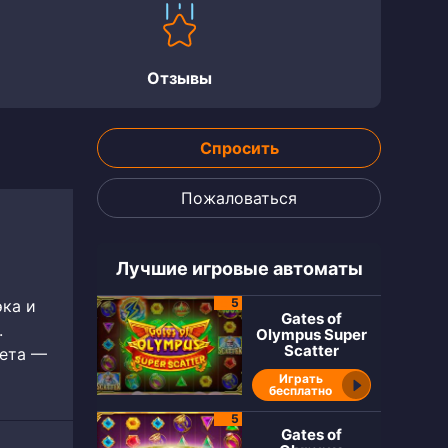
Отзывы
Спросить
Пожаловаться
Лучшие игровые автоматы
5
эка и
Gates of
.
Olympus Super
Scatter
чета —
Играть
бесплатно
5
Gates of