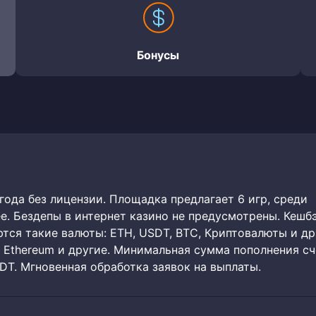
Бонусы
года без лицензии. Площадка предлагает 6 игр, среди
ее. Бездепы в интернет казино не предусмотрены. Кешб
тся такие валюты: ETH, USDT, BTC, Криптовалюты и др
, Ethereum и другие. Минимальная сумма пополнения с
DT. Мгновенная обработка заявок на выплаты.