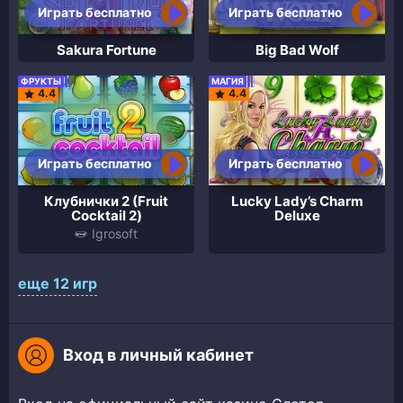
Играть бесплатно
Играть бесплатно
Sakura Fortune
Big Bad Wolf
ФРУКТЫ
МАГИЯ
4.4
4.4
Играть бесплатно
Играть бесплатно
Клубнички 2 (Fruit
Lucky Lady’s Charm
Cocktail 2)
Deluxe
Igrosoft
еще
12 игр
Вход в личный кабинет