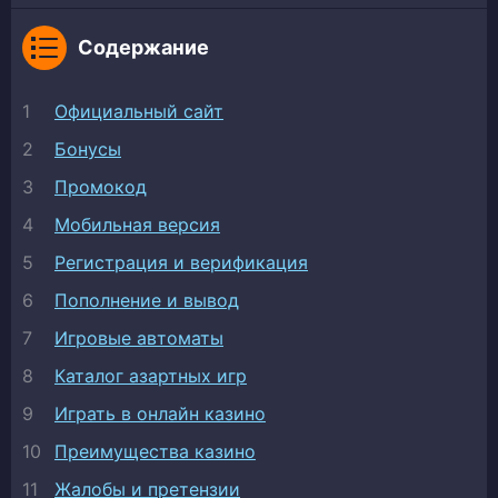
Содержание
Официальный сайт
Бонусы
Промокод
Мобильная версия
Регистрация и верификация
Пополнение и вывод
Игровые автоматы
Каталог азартных игр
Играть в онлайн казино
Преимущества казино
Жалобы и претензии