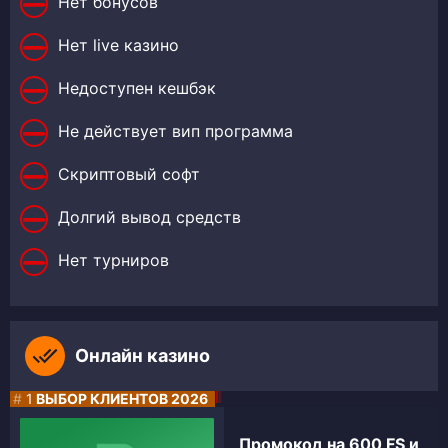
Нет бонусов
Нет live казино
Недоступен кешбэк
Не действует вип программа
Скриптовый софт
Долгий вывод средств
Нет турниров
Онлайн казино
#
1
ВЫБОР КЛИЕНТОВ 2026
Промокод на
600 FS
и