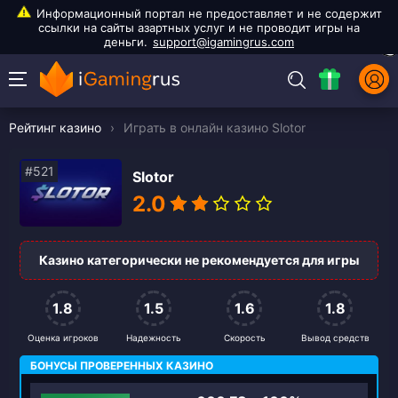
600 FS и 100%
Играть
support@igamingrus.com
Рейтинг казино
›
Играть в онлайн казино Slotor
Slotor
2.0
Казино категорически не рекомендуется для игры
1.8
1.5
1.6
1.8
Оценка игроков
Надежность
Скорость
Вывод средств
БОНУСЫ ПРОВЕРЕННЫХ КАЗИНО