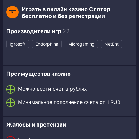
Играть в онлайн казино Слотор
бесплатно и без регистрации
Производители игр
Igrosoft
Endorphina
Microgaming
NetEnt
Преимущества казино
Можно вести счет в рублях
Минимальное пополнение счета от 1 RUB
Жалобы и претензии