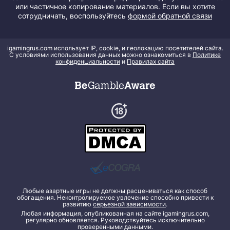
или частичное копирование материалов. Если вы хотите
сотрудничать, воспользуйтесь
формой обратной связи
igamingrus.com использует IP, cookie, и геолокацию посетителей сайта.
С условиями использования данных можно ознакомиться в
Политике
конфиденциальности
и
Правилах сайта
Любые азартные игры не должны расцениваться как способ
обогащения. Неконтролируемое увлечение способно привести к
развитию
серьезной зависимости
.
Любая информация, опубликованная на сайте igamingrus.com,
регулярно обновляется. Руководствуйтесь исключительно
проверенными данными.