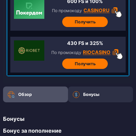
600 FS и 100%
CASINORU
По промокоду
Получить
430 FS и 325%
RIOCASINO
По промокоду
Получить
Обзор
Бонусы
Бонусы
Бонус за пополнение