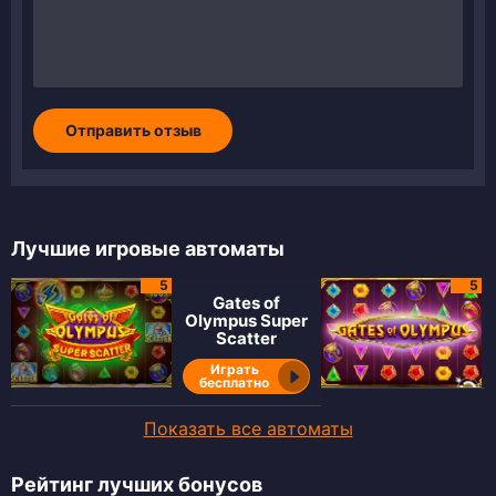
Лучшие игровые автоматы
5
5
Gates of
Olympus Super
Scatter
Играть
бесплатно
Показать все автоматы
Рейтинг лучших бонусов