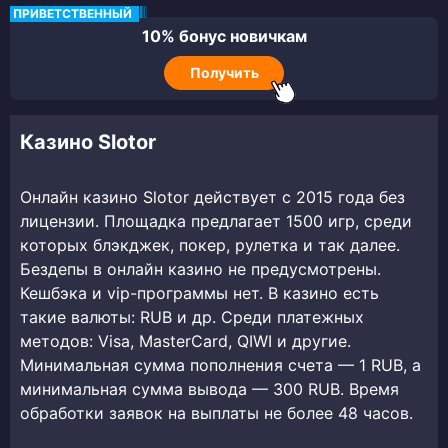
ПРИВЕТСТВЕННЫЙ
10% бонус новичкам
Получить
Казино Slotor
Онлайн казино Slotor действует с 2015 года без
лицензии. Площадка предлагает 1500 игр, среди
которых блэкджек, покер, рулетка и так далее.
Бездепы в онлайн казино не предусмотрены.
Кешбэка и vip-программы нет. В казино есть
такие валюты: RUB и др. Среди платежных
методов: Visa, MasterCard, QIWI и другие.
Минимальная сумма пополнения счета — 1 RUB, а
минимальная сумма вывода — 300 RUB. Время
обработки заявок на выплаты не более 48 часов.