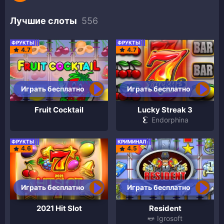
Лучшие слоты
ФРУКТЫ
ФРУКТЫ
4.7
4.7
Играть бесплатно
Играть бесплатно
Fruit Cocktail
Lucky Streak 3
Endorphina
ФРУКТЫ
КРИМИНАЛ
4.6
4.5
Играть бесплатно
Играть бесплатно
2021 Hit Slot
Resident
Igrosoft