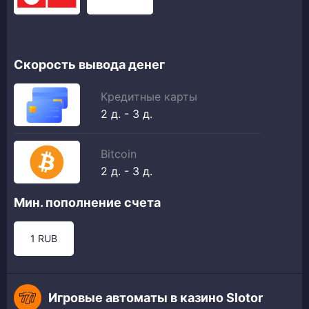
Скорость вывода денег
Кредитные карты
2 д. - 3 д.
Bitcoin
2 д. - 3 д.
Мин. пополнение счета
1 RUB
Игровые автоматы в казино Slotor