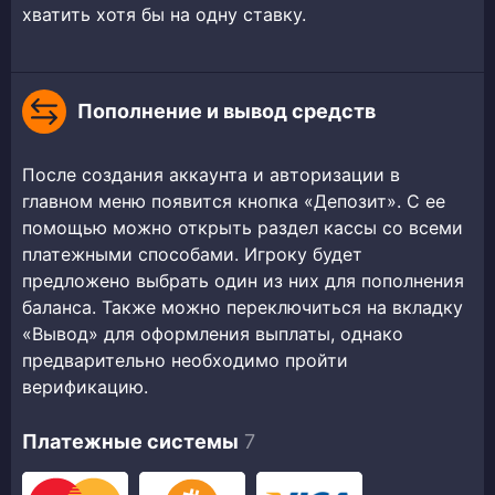
хватить хотя бы на одну ставку.
Пополнение и вывод средств
После создания аккаунта и авторизации в
главном меню появится кнопка «Депозит». С ее
помощью можно открыть раздел кассы со всеми
платежными способами. Игроку будет
предложено выбрать один из них для пополнения
баланса. Также можно переключиться на вкладку
«Вывод» для оформления выплаты, однако
предварительно необходимо пройти
верификацию.
Платежные системы