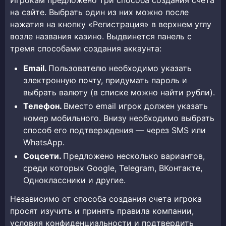
на сайте. Выбрать один из них можно после
нажатия на кнопку «Регистрация» в верхнем углу
возле названия казино. Выдвинется панель с
тремя способами создания аккаунта:
Email.
Пользователю необходимо указать
электронную почту, придумать пароль и
выбрать валюту (в списке можно найти рубли).
Телефон.
Вместо email игрок должен указать
номер мобильного. Внизу необходимо выбрать
способ его подтверждения — через SMS или
WhatsApp.
Соцсети.
Предложено несколько вариантов,
среди которых Google, Telegram, ВКонтакте,
Одноклассники и другие.
Независимо от способа создания счета игрока
просят изучить и принять правила компании,
условия конфиденциальности и подтвердить