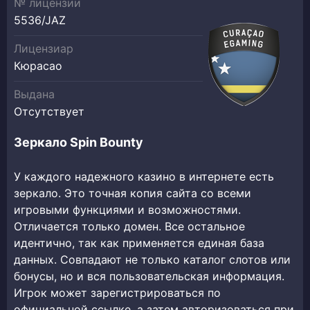
№ лицензии
5536/JAZ
Лицензиар
Кюрасао
Выдана
Отсутствует
Зеркало Spin Bounty
У каждого надежного казино в интернете есть
зеркало. Это точная копия сайта со всеми
игровыми функциями и возможностями.
Отличается только домен. Все остальное
идентично, так как применяется единая база
данных. Совпадают не только каталог слотов или
бонусы, но и вся пользовательская информация.
Игрок может зарегистрироваться по
официальной ссылке, а затем авторизоваться при