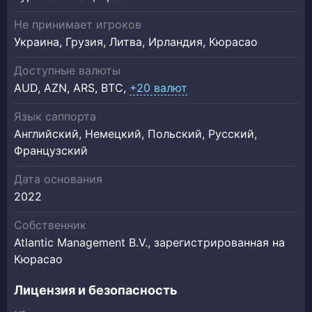
Не принимает игроков
Украина
Грузия
Литва
Ирландия
Кюрасао
Доступные валюты
AUD
AZN
ARS
BTC
+20 валют
Язык саппорта
Английский, Немецкий, Польский, Русский,
Французский
Дата основания
2022
Собственник
Atlantic Management B.V., зарегистрированная на
Кюрасао
Лицензия и безопасность