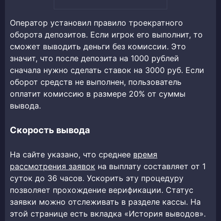
Оператор установил правило троекратного
оборота депозитов. Если игрок его выполнит, то
сможет выводить деньги без комиссии. Это
значит, что после депозита на 1000 рублей
сначала нужно сделать ставок на 3000 руб. Если
оборот средств не выполнен, пользователь
оплатит комиссию в размере 20% от суммы
вывода.
Скорость вывода
На сайте указано, что среднее
время
рассмотрения заявок
на выплату составляет от 1
суток до 36 часов. Ускорить эту процедуру
позволяет прохождение верификации. Статус
заявки можно отслеживать в разделе кассы. На
этой странице есть вкладка «История выводов».