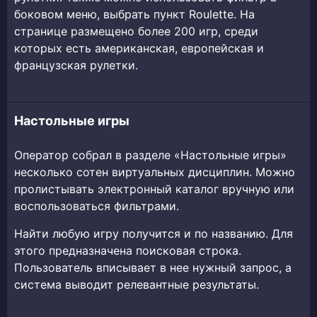
боковом меню, выбрать пункт Roulette. На
странице размещено более 200 игр, среди
которых есть американская, европейская и
французская рулетки.
Настольные игры
Оператор собрал в разделе «Настольные игры»
несколько сотен виртуальных дисциплин. Можно
пролистывать электронный каталог вручную или
воспользоваться фильтрами.
Найти любую игру получится и по названию. Для
этого предназначена поисковая строка.
Пользователь вписывает в нее нужный запрос, а
система выводит релевантные результаты.