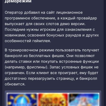
Деморежим
Оператор добавил на сайт лицензионное
программное обеспечение, а каждый провайдер
выпускает для своих слотов демо версии.
Последние нужны игрокам для ознакомления с
новинками, освоения бонусных раундов и других
особенностей геймплея.
В тренировочном режиме пользователь получает
банкролл из бесплатных фишек. Они позволяют
делать ставки или покупать встроенные функции
(например, фриспины). Запас условных фишек не
ограничен. Если клиент все проиграет, ему будет
достаточно перезагрузить страницу, и банкролл
обновится.