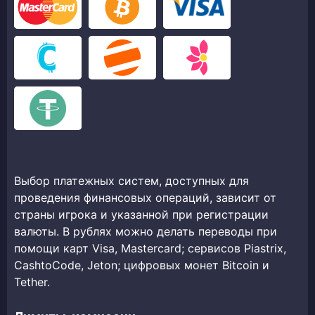
Выбор платежных систем, доступных для
проведения финансовых операций, зависит от
страны игрока и указанной при регистрации
валюты. В рублях можно делать переводы при
помощи карт Visa, Mastercard; сервисов Piastrix,
CashtoCode, Jeton; цифровых монет Bitcoin и
Tether.