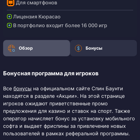
Для смартфонов
Лицензия Кюрасао
В портфолио входит более 16 000 игр
Обзор
Бонусы
Бонусная программа для игроков
Все
бонусы
на официальном сайте Спин Баунти
находятся в разделе «Акции». На этой странице
игроков ожидают приветственные промо
предложения для казино и ставок на спорт. Также
оператор начисляет бонус за установку мобильного
софта и выдает фриспины за привлечение новых
пользователей в рамках реферальной программы.