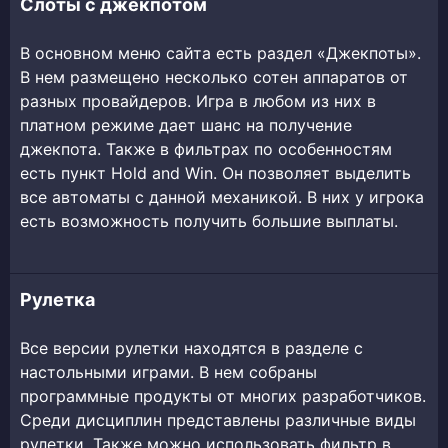
Слоты с джекпотом
В основном меню сайта есть раздел «Джекпоты».
В нем размещено несколько сотен аппаратов от
разных провайдеров. Игра в любом из них в
платном режиме дает шанс на получение
джекпота. Также в фильтрах по особенностям
есть пункт Hold and Win. Он позволяет выделить
все автоматы с данной механикой. В них у игрока
есть возможность получить большие выплаты.
Рулетка
Все версии рулетки находятся в разделе с
настольными играми. В нем собраны
программные продукты от многих разработчиков.
Среди дисциплин представлены различные виды
рулетки. Также можно использовать фильтр в