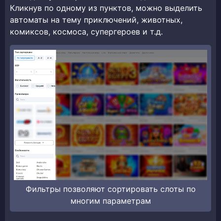
Кликнув по одному из пунктов, можно выделить
автоматы на тему приключений, животных,
комиксов, космоса, супергероев и т.д.
Фильтры позволяют сортировать слоты по
многим параметрам