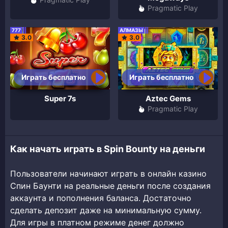
Pragmatic Play
777
АЛМАЗЫ
3.0
3.0
Играть бесплатно
Играть бесплатно
Super 7s
Aztec Gems
Pragmatic Play
Как начать играть в Spin Bounty на деньги
Пользователи начинают играть в онлайн казино
Спин Баунти на реальные деньги после создания
аккаунта и пополнения баланса. Достаточно
сделать депозит даже на минимальную сумму.
Для игры в платном режиме денег должно