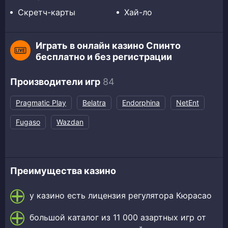
Скретч-карты
Хай-ло
Играть в онлайн казино Спинто
бесплатно и без регистрации
Производители игр
Pragmatic Play
Belatra
Endorphina
NetEnt
Fugaso
Wazdan
Преимущества казино
у казино есть лицензия регулятора Кюрасао
большой каталог из 11 000 азартных игр от