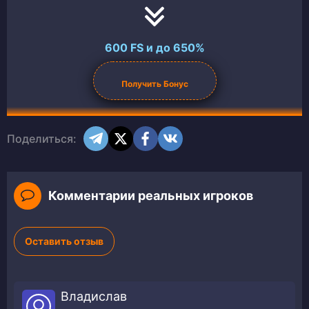
600 FS
и до 650%
Получить Бонус
Поделиться:
Комментарии реальных игроков
Оставить отзыв
Владислав