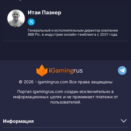
Итаи Пазнер
Генеральный и исполнительным директор компании
888 Plc. в индустрии онлайн-гемблинга с 2001 года
© 2026 - igamingrus.com Все права защищены
Портал igamingrus.com создан исключительно в
информационных целях и не принимает платежи от
пользователей.
Информация