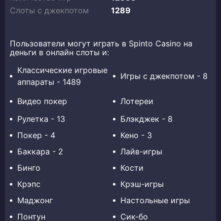
Слоты с джекпотом
1289
Пользователи могут играть в Spinto Casino на
деньги в онлайн слоты и:
Классические игровые
Игры с джекпотом - 8
аппараты - 1489
Видео покер
Лотереи
Рулетка - 13
Блэкджек - 8
Покер - 4
Кено - 3
Баккара - 2
Лайв-игры
Бинго
Кости
Крэпс
Крэш-игры
Маджонг
Настольные игры
Понтун
Сик-бо