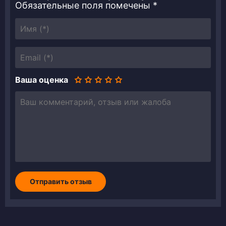
Обязательные поля помечены
*
Ваша оценка