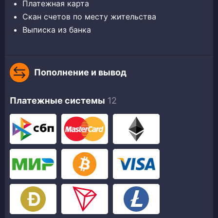
Платежная карта
Скан счетов по месту жительства
Выписка из банка
Пополнение и вывод
Платежные системы