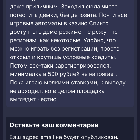
даже приличным. Заходил сюда чисто
потестить демки, без депозита. Почти все
игровые автоматы в казино Спинто
доступны в демо режиме, не режут по
регионам, как некоторые. Удобно, что
можно играть без регистрации, просто
открыл и крутишь условные кредиты.
Потом все-таки зарегистрировался,
минималка в 500 рублей не напрягает.
Пока играю мелкими ставками, к выводу
не доходил, но в целом площадка
выглядит честно.
Оставьте ваш комментарий
Ваш адрес email не будет опубликован.