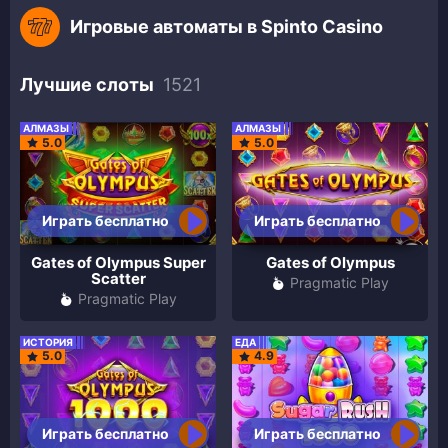
Игровые автоматы в Spinto Casino
Лучшие слоты
АЛМАЗЫ
АЛМАЗЫ
5.0
5.0
Играть бесплатно
Играть бесплатно
Gates of Olympus Super
Gates of Olympus
Scatter
Pragmatic Play
Pragmatic Play
ИСТОРИЯ
ЕДА
5.0
4.9
Играть бесплатно
Играть бесплатно