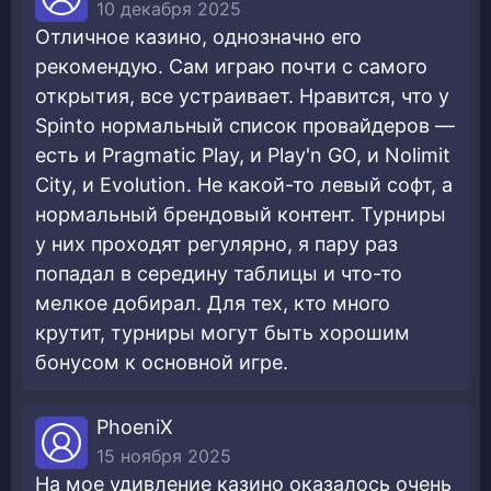
10 декабря 2025
Отличное казино, однозначно его
рекомендую. Сам играю почти с самого
открытия, все устраивает. Нравится, что у
Spinto нормальный список провайдеров —
есть и Pragmatic Play, и Play'n GO, и Nolimit
City, и Evolution. Не какой-то левый софт, а
нормальный брендовый контент. Турниры
у них проходят регулярно, я пару раз
попадал в середину таблицы и что-то
мелкое добирал. Для тех, кто много
крутит, турниры могут быть хорошим
бонусом к основной игре.
PhoeniX
15 ноября 2025
На мое удивление казино оказалось очень