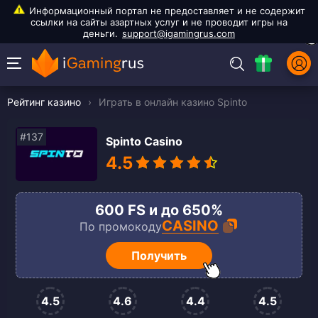
600 FS и до 650%
Играть
support@igamingrus.com
Рейтинг казино
›
Играть в онлайн казино Spinto
Spinto Casino
4.5
600 FS и до 650%
CASINO
По промокоду
Получить
4.5
4.6
4.4
4.5