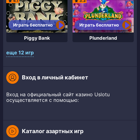
4.1
3.3
Играть бесплатно
Играть бесплатно
Piggy Bank
Plunderland
еще
12 игр
Вход в личный кабинет
Вход на официальный сайт казино Uslotu
осуществляется с помощью:
Каталог азартных игр