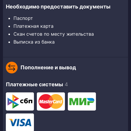
Необходимо предоставить документы
Паспорт
Платежная карта
Скан счетов по месту жительства
Выписка из банка
Пополнение и вывод
Платежные системы