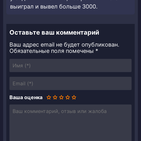
выиграл и вывел больше 3000.
Оставьте ваш комментарий
Ваш адрес email не будет опубликован.
Обязательные поля помечены
*
Ваша оценка