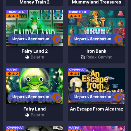
Money Train 2
Mummyland Treasures
КЛАССИКА
ЖИВОТНЫЕ
4.3
4.3
Играть бесплатно
Играть бесплатно
Fairy Land 2
Iron Bank
Belatra
Relax Gaming
МАГИЯ
КРИМИНАЛ
4.2
4.1
Играть бесплатно
Играть бесплатно
Fairy Land
An Escape From Alcatraz
Belatra
КРИМИНАЛ
МАГИЯ