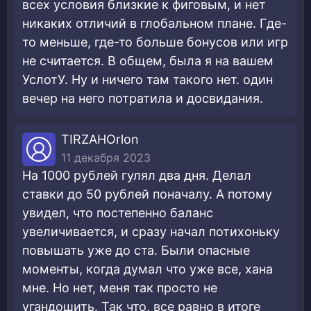
всех условия близкие к фиговым, и нет
никаких отличий в глобальном плане. Где-
то меньше, где-то больше бонусов или игр
не считается. В общем, была я на вашем
УслотУ. Ну и ничего там такого нет. один
вечер на него потратила и досвидания.
TIRZAHOrlon
11 декабря 2023
На 1000 рублей гулял два дня. Делал
ставки до 50 рублей поначалу. А потому
увидел, что постепенно баланс
увеличивается, и сразу начал потихоньку
повышать уже до ста. Были опасные
моменты, когда думал что уже все, хана
мне. Но нет, меня так просто не
угандошить. Так что, все равно в итоге