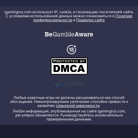
igamingrus.com использует IP, cookie, и геолокацию посетителей сайта.
С условиями использования данных можно ознакомиться в
Политике
конфиденциальности
и
Правилах сайта
Любые азартные игры не должны расцениваться как способ
обогащения. Неконтролируемое увлечение способно привести к
развитию
серьезной зависимости
.
Любая информация, опубликованная на сайте igamingrus.com,
регулярно обновляется. Руководствуйтесь исключительно
проверенными данными.