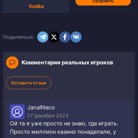
Получить
Vodka
Поделиться:
Комментарии реальных игроков
Оставить отзыв
JanalNeco
27 декабря 2023
Ой та я уже просто не знаю, где играть.
Просто миллион казино понаделали, у