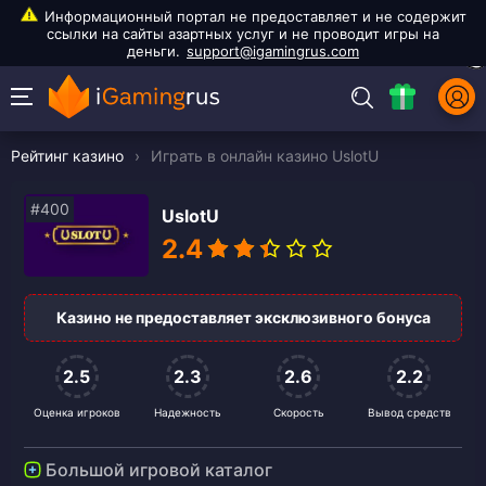
600 FS и 100%
Играть
support@igamingrus.com
Рейтинг казино
›
Играть в онлайн казино UslotU
UslotU
2.4
Казино не предоставляет эксклюзивного бонуса
2.5
2.3
2.6
2.2
Оценка игроков
Надежность
Скорость
Вывод средств
большой игровой каталог