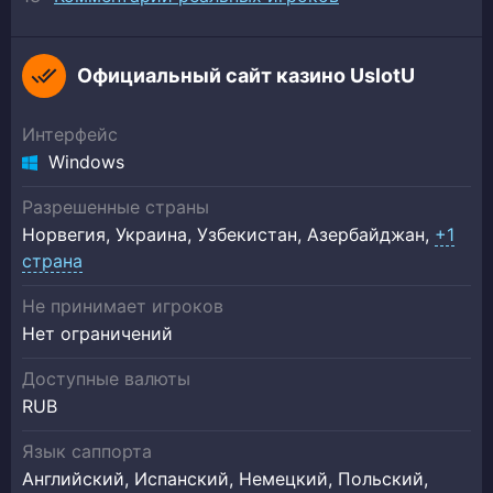
Официальный сайт казино UslotU
Интерфейс
Windows
Разрешенные страны
Норвегия
Украина
Узбекистан
Азербайджан
+1
страна
Не принимает игроков
Нет ограничений
Доступные валюты
RUB
Язык саппорта
Английский, Испанский, Немецкий, Польский,