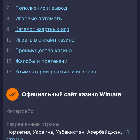
Пополнение и вывод
Игровые автоматы
Каталог азартных игр
Играть в онлайн казино
Преимущества казино
Жалобы и претензии
Комментарии реальных игроков
Официальный сайт казино Winrate
Интерфейс
Разрешенные страны
Норвегия
Украина
Узбекистан
Азербайджан
+1
страна