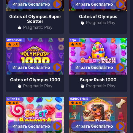
Играть бесплатно
Играть бесплатно
Gates of Olympus Super
Gates of Olympus
Scatter
Pragmatic Play
Pragmatic Play
ИСТОРИЯ
ЕДА
5.0
4.9
Играть бесплатно
Играть бесплатно
Gates of Olympus 1000
Sugar Rush 1000
Pragmatic Play
Pragmatic Play
ФРУКТЫ
ЖИВОТНЫЕ
4.8
4.9
Играть бесплатно
Играть бесплатно