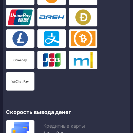
Comepay
WeChat Pay
Скорость вывода денег
Кредитные карты