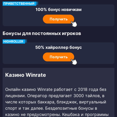
ПРИВЕТСТВЕННЫЙ
100% бонус новичкам
Получить
Бонусы для постоянных игроков
HIGHROLLER
50% хайроллер бонус
Получить
Казино Winrate
Онлайн казино Winrate работает с 2018 года без
лицензии. Оператор предлагает 3000 тайлов, в
числе которых баккара, блэкджек, виртуальный
спорт и так далее. Бездепозитные бонусы в
казино не предусмотрены. Кешбэка и программы