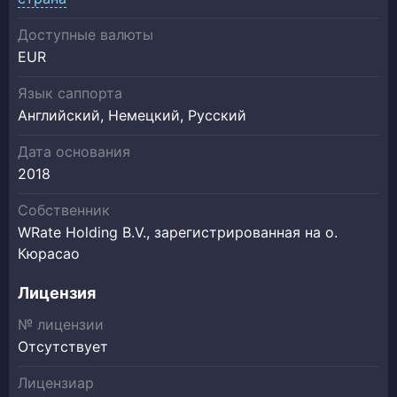
Доступные валюты
EUR
Язык саппорта
Английский, Немецкий, Русский
Дата основания
2018
Собственник
WRate Holding B.V., зарегистрированная на о.
Кюрасао
Лицензия
№ лицензии
Отсутствует
Лицензиар