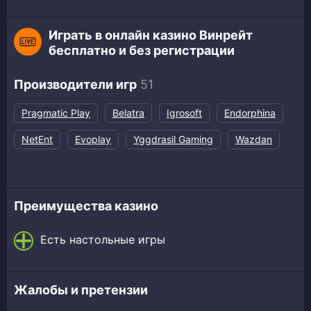
Играть в онлайн казино Винрейт
бесплатно и без регистрации
Производители игр
Pragmatic Play
Belatra
Igrosoft
Endorphina
NetEnt
Evoplay
Yggdrasil Gaming
Wazdan
Преимущества казино
Есть настольные игры
Жалобы и претензии