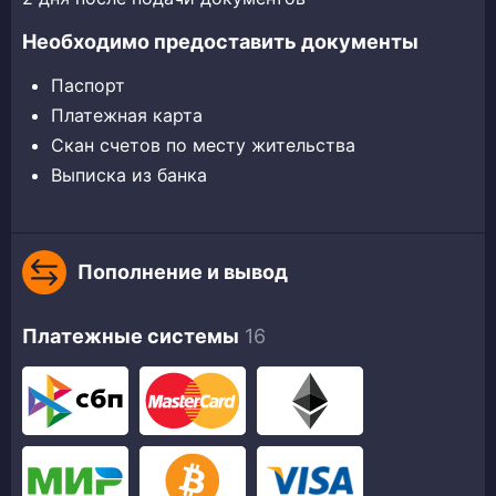
Необходимо предоставить документы
Паспорт
Платежная карта
Скан счетов по месту жительства
Выписка из банка
Пополнение и вывод
Платежные системы