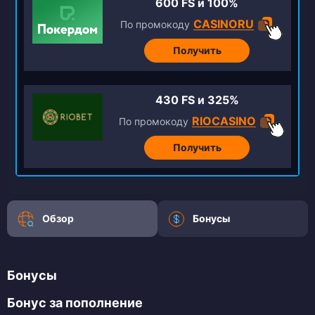
600 FS и 100%
CASINORU
По промокоду
Получить
430 FS и 325%
RIOCASINO
По промокоду
Получить
Обзор
Бонусы
Бонусы
Бонус за пополнение