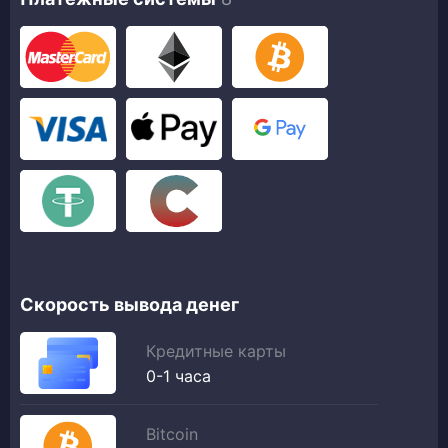
Скорость вывода денег
Кредитные карты
0-1 часа
Bitcoin