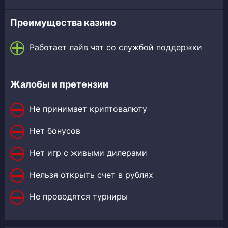
Преимущества казино
Работает лайв чат со службой поддержки
Жалобы и претензии
Не принимает криптовалюту
Нет бонусов
Нет игр с живыми дилерами
Нельзя открыть счет в рублях
Не проводятся турниры