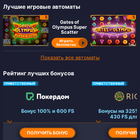
Лучшие игровые автоматы
5
5
Gates of
Olympus Super
Scatter
Играть
бесплатно
Показать все автоматы
Рейтинг лучших бонусов
ПРИВЕТСТВЕННЫЙ
ПРИВЕТСТВЕННЫЙ
Бонус 100% и 600 FS
Бонусы на 325%
430 FS для
ПОЛУЧИТЬ БОНУС
ПОЛУЧИТЬ