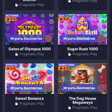
Pragmatic Play
Pragmatic Play
ИСТОРИЯ
ЕДА
5.0
4.9
Играть бесплатно
Играть бесплатно
Gates of Olympus 1000
Sugar Rush 1000
Pragmatic Play
Pragmatic Play
ФРУКТЫ
ЖИВОТНЫЕ
4.8
4.9
Играть бесплатно
Играть бесплатно
Sweet Bonanza
The Dog House
Megaways
Pragmatic Play
Pragmatic Play