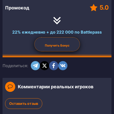
5.0
Промокод
22% ежедневно
+ до 222 000 по Battlepass
Получить Бонус
Поделиться:
Комментарии реальных игроков
Оставить отзыв