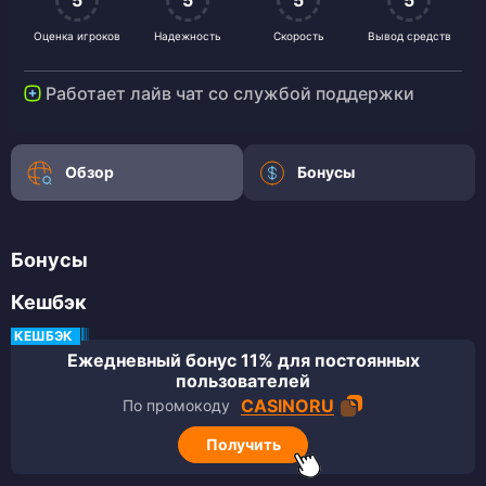
5
5
5
5
Оценка игроков
Надежность
Скорость
Вывод средств
Работает лайв чат со службой поддержки
Обзор
Бонусы
Бонусы
Кешбэк
КЕШБЭК
Ежедневный бонус 11% для постоянных
пользователей
CASINORU
По промокоду
Получить