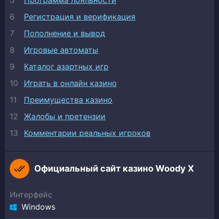
Программа лояльности
Регистрация и верификация
Пополнение и вывод
Игровые автоматы
Каталог азартных игр
Играть в онлайн казино
Преимущества казино
Жалобы и претензии
Комментарии реальных игроков
Официальный сайт казино Woody X
Интерфейс
Windows