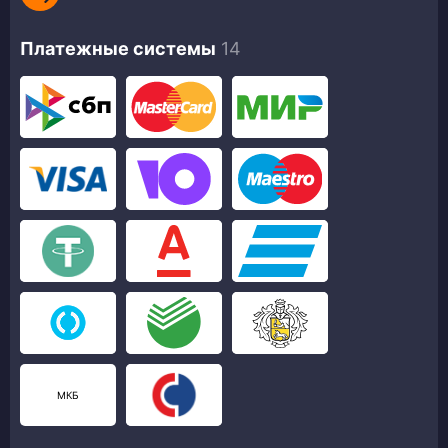
Платежные системы
МКБ