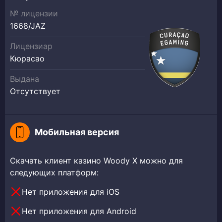
№ лицензии
1668/JAZ
Лицензиар
Кюрасао
Выдана
Отсутствует
Мобильная версия
Скачать клиент казино Woody X можно для
следующих платформ:
Нет приложения для iOS
Нет приложения для Android