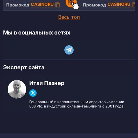
CASINORU
CASINORU
Промокод
Промокод
Весь топ
Мы в социальных сетях
Эксперт сайта
Итаи Пазнер
Генеральный и исполнительным директор компании
888 Plc. в индустрии онлайн-гемблинга с 2001 года