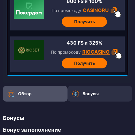
600 FS и 100%
CASINORU
По промокоду
Получить
430 FS и 325%
RIOCASINO
По промокоду
Получить
Обзор
Бонусы
Бонусы
Бонус за пополнение