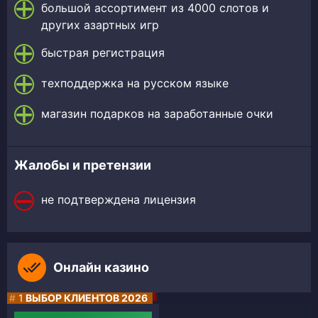
большой ассортимент из 4000 слотов и
других азартных игр
быстрая регистрация
техподдержка на русском языке
магазин подарков на заработанные очки
Жалобы и претензии
не подтверждена лицензия
Онлайн казино
#
1
ВЫБОР КЛИЕНТОВ 2026