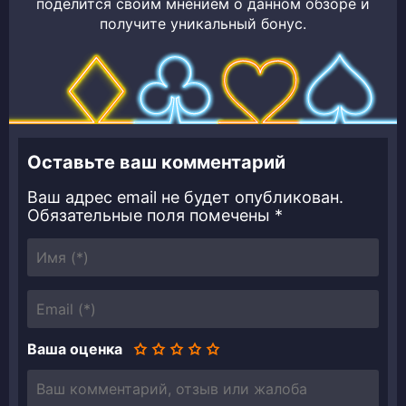
поделится своим мнением о данном обзоре и
получите уникальный бонус.
Оставьте ваш комментарий
Ваш адрес email не будет опубликован.
Обязательные поля помечены
*
Ваша оценка