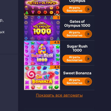
Olympus
Играть
бесплатно
5
р,
Gates of
Olympus 1000
.
ных
Играть
бесплатно
4.9
Sugar Rush
1000
Играть
бесплатно
4.8
Sweet Bonanza
Играть
бесплатно
Показать все автоматы