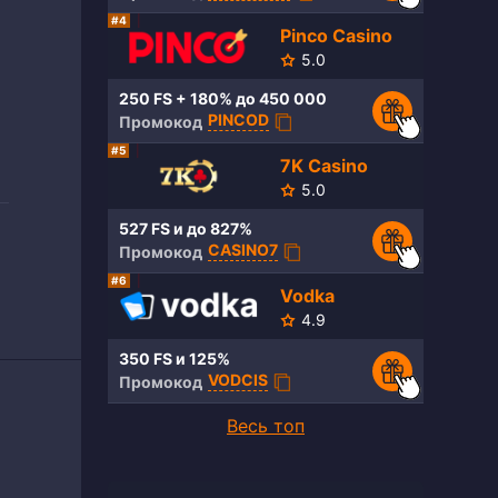
#4
Pinco Casino
5.0
250 FS
+ 180% до 450 000
PINCOD
Промокод
#5
7K Casino
5.0
527 FS
и до 827%
CASINO7
Промокод
#6
Vodka
4.9
350 FS
и 125%
VODCIS
Промокод
Весь топ