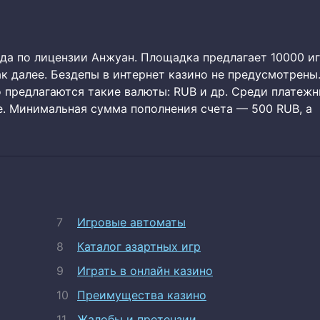
ода по лицензии Анжуан. Площадка предлагает 10000 иг
ак далее. Бездепы в интернет казино не предусмотрены
о предлагаются такие валюты: RUB и др. Среди платеж
ие. Минимальная сумма пополнения счета — 500 RUB, а
Игровые автоматы
Каталог азартных игр
Играть в онлайн казино
Преимущества казино
Жалобы и претензии