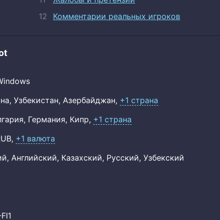
Комментарии реальных игроков
ot
Windows
ина
Узбекистан
Азербайджан
+1 страна
лгария
Германия
Кипр
+1 страна
RUB
+1 валюта
, Английский, Казахский, Русский, Узбекский
FI1