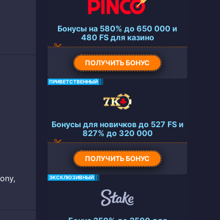
Бонусы на 580% до 650 000 и
480 FS для казино
ПОЛУЧИТЬ БОНУС
ПРИВЕТСТВЕННЫЙ
Бонусы для новичков до 527 FS и
827% до 320 000
ПОЛУЧИТЬ БОНУС
ony,
ЭКСКЛЮЗИВНЫЙ