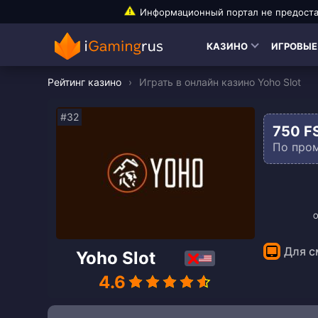
КАЗИНО
ИГРОВЫЕ
Рейтинг казино
›
Играть в онлайн казино Yoho Slot
750 
По про
О
Для с
Yoho Slot
4.6