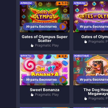
5.0
АЛМАЗЫ
АЛМАЗЫ
Играть бесплатно
Играть бесплат
Gates of Olympus Super
Gates of Oly
Scatter
Pragmatic P
Pragmatic Play
4.8
ФРУКТЫ
ЖИВОТНЫЕ
Играть бесплатно
Играть бесплат
Sweet Bonanza
The Dog Ho
Megaway
Pragmatic Play
Pragmatic P