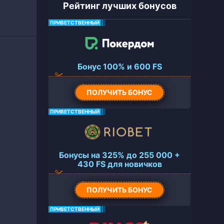
Рейтинг лучших бонусов
ПРИВЕТСТВЕННЫЙ
Бонус 100% и 600 FS
ПОЛУЧИТЬ БОНУС
ПРИВЕТСТВЕННЫЙ
Бонусы на 325% до 255 000 +
430 FS для новичков
ПОЛУЧИТЬ БОНУС
ПРИВЕТСТВЕННЫЙ