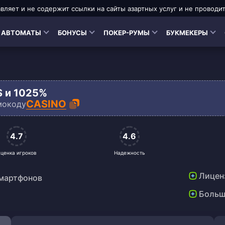
 АВТОМАТЫ
БОНУСЫ
ПОКЕР-РУМЫ
БУКМЕКЕРЫ
FS и 1025%
CASINO
мокоду
4.7
4.6
ценка игроков
Надежность
Лице
мартфонов
Боль