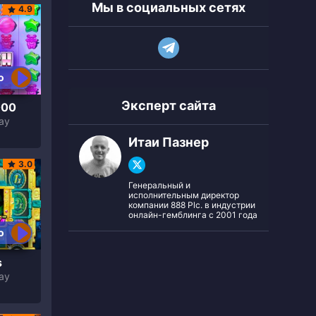
Мы в социальных сетях
4.9
о
Эксперт сайта
000
ay
Итаи Пазнер
3.0
Генеральный и
исполнительным директор
компании 888 Plc. в индустрии
онлайн-гемблинга с 2001 года
о
s
ay