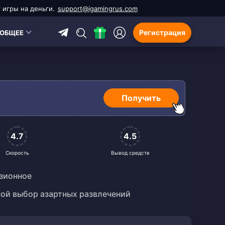
support@igamingrus.com
Регистрация
ОБЩЕЕ
Получить
4.7
4.5
Скорость
Вывод средств
нзионное
шой выбор азартных развлечений