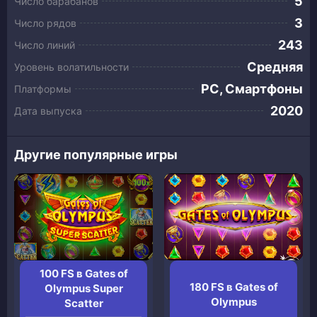
5
Число барабанов
3
Число рядов
243
Число линий
Средняя
Уровень волатильности
PC, Смартфоны
Платформы
2020
Дата выпуска
Другие популярные игры
100 FS в Gates of
180 FS в Gates of
Olympus Super
Olympus
Scatter