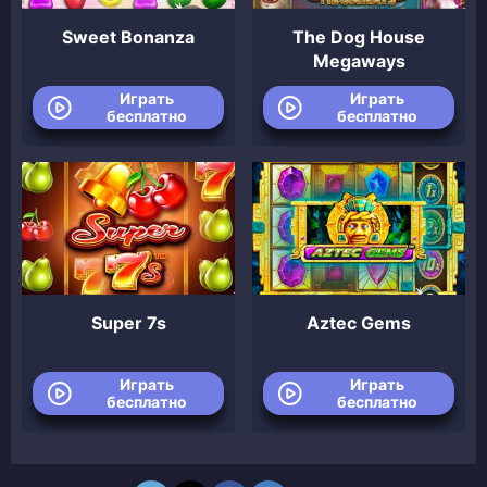
Sweet Bonanza
The Dog House
Megaways
Играть
Играть
бесплатно
бесплатно
Super 7s
Aztec Gems
Играть
Играть
бесплатно
бесплатно