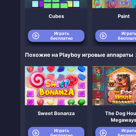
Cubes
Paint
Играть
Играт
бесплатно
бесплат
Похожие на Playboy игровые аппараты
Sweet Bonanza
The Dog Ho
Megaway
Играть
Играт
бесплатно
бесплат