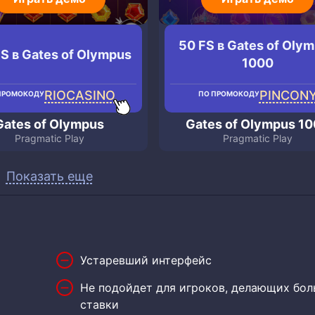
50 FS в Gates of Oly
S в Gates of Olympus
1000
RIOCASINO
PINCON
ПРОМОКОДУ
ПО ПРОМОКОДУ
Gates of Olympus
Gates of Olympus 1
Pragmatic Play
Pragmatic Play
Показать еще
Устаревший интерфейс
Не подойдет для игроков, делающих бо
ставки