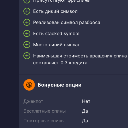
Присутствуют фриспины
Есть дикий символ
Реализован символ разброса
Есть stacked symbol
Много линий выплат
Наименьшая стоимость вращения спина
составляет 0.3 кредита
Бонусные опции
Джекпот
Нет
Бесплатные спины
Да
Повторные спины
Да