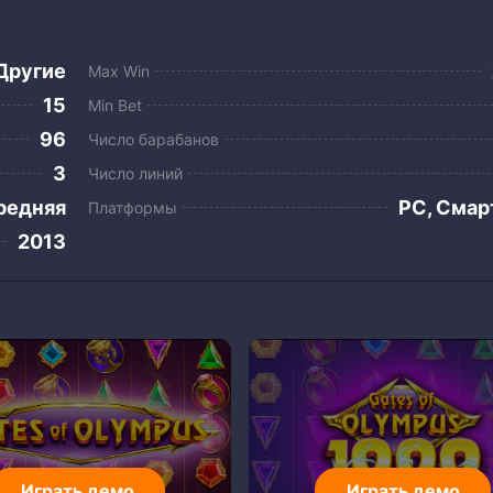
Другие
Max Win
15
Min Bet
96
Число барабанов
3
Число линий
редняя
PC, Сма
Платформы
2013
Играть демо
Играть демо