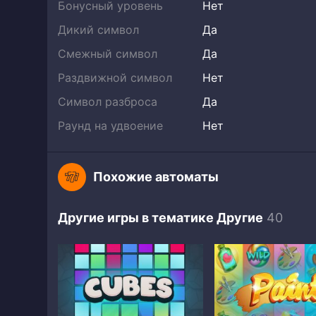
Бонусный уровень
Нет
Дикий символ
Да
Смежный символ
Да
Раздвижной символ
Нет
Символ разброса
Да
Раунд на удвоение
Нет
Похожие автоматы
Другие игры в тематике Другие