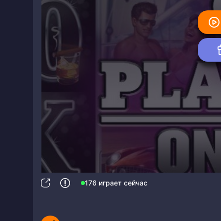
176 играет сейчас