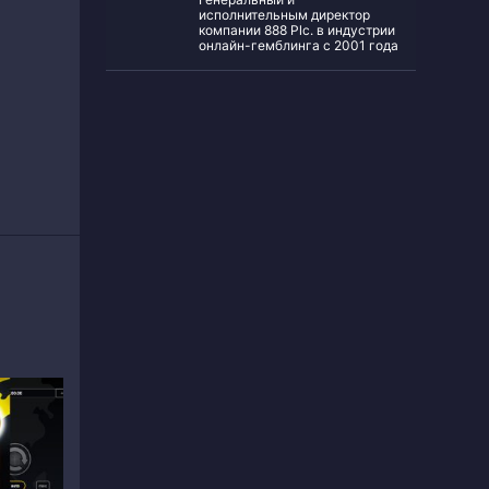
исполнительным директор
компании 888 Plc. в индустрии
онлайн-гемблинга с 2001 года