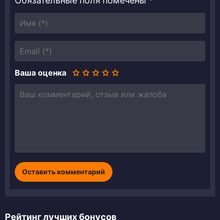
Обязательные поля помечены
*
Ваша оценка
Рейтинг лучших бонусов