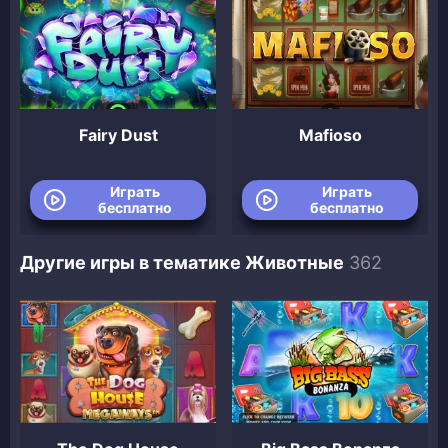
Fairy Dust
Mafioso
Играть
Играть
бесплатно
бесплатно
Другие игры в тематике Животные