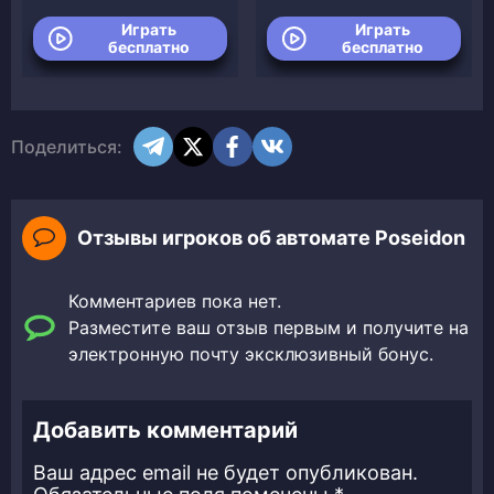
Играть
Играть
бесплатно
бесплатно
Поделиться:
Отзывы игроков об автомате Poseidon
Комментариев пока нет.
Разместите ваш отзыв первым и получите на
электронную почту эксклюзивный бонус.
Добавить комментарий
Ваш адрес email не будет опубликован.