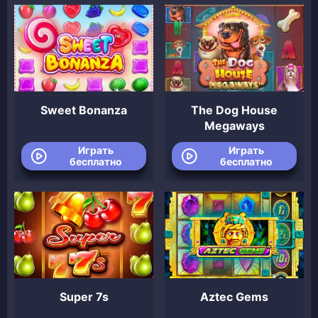
Sweet Bonanza
The Dog House
Megaways
Играть
Играть
бесплатно
бесплатно
Super 7s
Aztec Gems