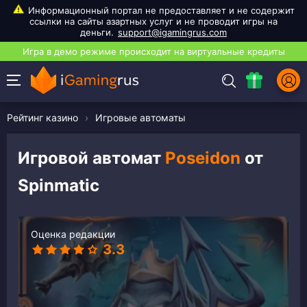
support@igamingrus.com
Рейтинг казино
›
Игровые автоматы
Игровой автомат
Poseidon
от
Spinmatic
Оценка редакции
3.3