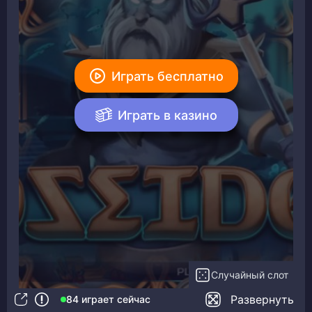
Играть бесплатно
Играть в казино
Случайный слот
Развернуть
84 играет сейчас