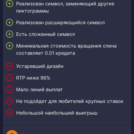
Реализован символ, заменяющий другие
пиктограммы
Реализован расширяющийся символ
Есть сложенный символ
Минимальная стоимость вращения спина
составляет 0.01 кредита
Устаревший дизайн
RTP ниже 96%
Мало линий выплат
Не подойдет для любителей крупных ставок
Небольшой наибольший выигрыш