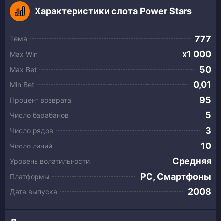
Характеристики слота Power Stars
777
Тема
1 000
Max Win
50
Max Bet
0,01
Min Bet
95
Процент возврата
5
Число барабанов
3
Число рядов
10
Число линий
Средняя
Уровень волатильности
PC, Смартфоны
Платформы
2008
Дата выпуска