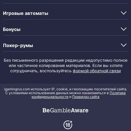
Игровые автоматы
Бонусы
Покер-румы
Без письменного разрешения редакции недопустимо полное
или частичное копирование материалов. Если вы хотите
сотрудничать, воспользуйтесь
формой обратной связи
igamingrus.com использует IP, cookie, и геолокацию посетителей сайта.
С условиями использования данных можно ознакомиться в
Политике
конфиденциальности
и
Правилах сайта