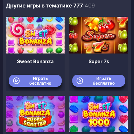
Другие игры в тематике 777
Sweet Bonanza
Super 7s
Играть
Играть
бесплатно
бесплатно