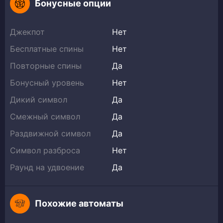
Бонусные опции
Джекпот
Нет
Бесплатные спины
Нет
Повторные спины
Да
Бонусный уровень
Нет
Дикий символ
Да
Смежный символ
Да
Раздвижной символ
Да
Символ разброса
Нет
Раунд на удвоение
Да
Похожие автоматы