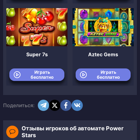
Super 7s
Aztec Gems
Играть
Играть
бесплатно
бесплатно
Поделиться:
Отзывы игроков об автомате Power
Stars