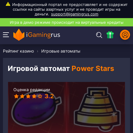
support@igamingrus.com
Рейтинг казино
›
Игровые автоматы
Игровой автомат
Power Stars
Оценка редакции
3.2