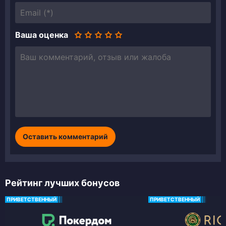
Ваша оценка
Рейтинг лучших бонусов
ПРИВЕТСТВЕННЫЙ
ПРИВЕТСТВЕННЫЙ