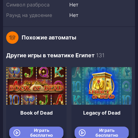
Символ разброса
Нет
Раунд на удвоение
Нет
Похожие автоматы
Другие игры в тематике Египет
Book of Dead
Legacy of Dead
Играть
Играть
бесплатно
бесплатно