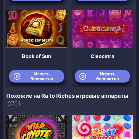
Book of Sun
Cleocatra
Играть
Играть
бесплатно
бесплатно
Похожие на Ra to Riches игровые аппараты