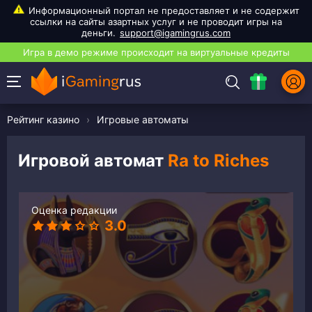
support@igamingrus.com
Рейтинг казино
›
Игровые автоматы
Игровой автомат
Ra to Riches
Оценка редакции
3.0