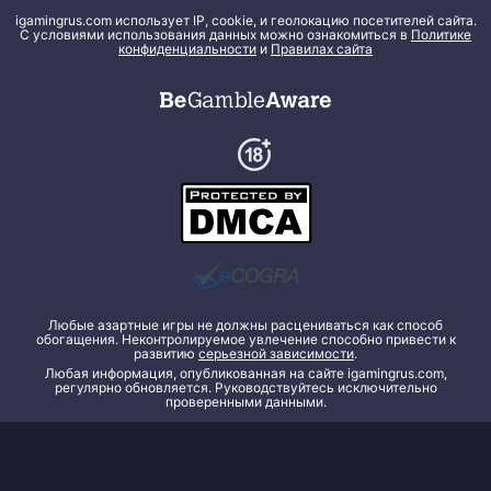
igamingrus.com использует IP, cookie, и геолокацию посетителей сайта.
С условиями использования данных можно ознакомиться в
Политике
конфиденциальности
и
Правилах сайта
Любые азартные игры не должны расцениваться как способ
обогащения. Неконтролируемое увлечение способно привести к
развитию
серьезной зависимости
.
Любая информация, опубликованная на сайте igamingrus.com,
регулярно обновляется. Руководствуйтесь исключительно
проверенными данными.