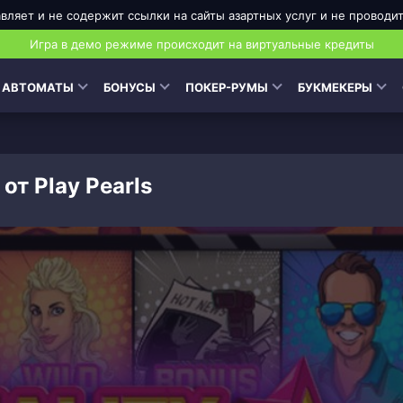
 АВТОМАТЫ
БОНУСЫ
ПОКЕР-РУМЫ
БУКМЕКЕРЫ
от Play Pearls