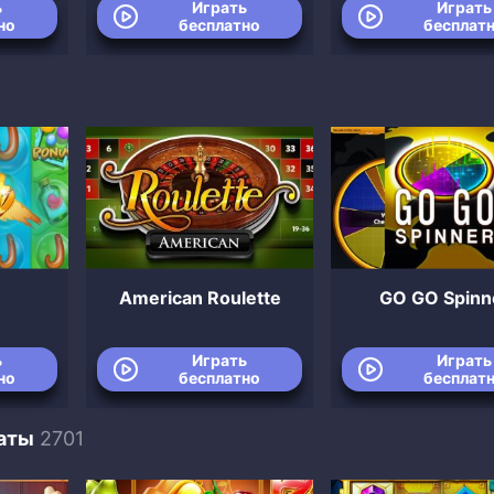
ь
Играть
Играть
но
бесплатно
бесплат
American Roulette
GO GO Spinn
ь
Играть
Играть
но
бесплатно
бесплат
раты