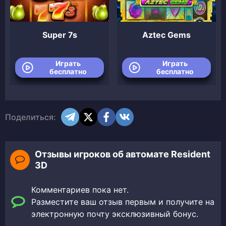
Super 7s
Aztec Gems
Играть
Играть
бесплатно
бесплатно
Поделиться:
Отзывы игроков об автомате Resident
3D
Комментариев пока нет.
Разместите ваш отзыв первым и получите на
электронную почту эксклюзивный бонус.