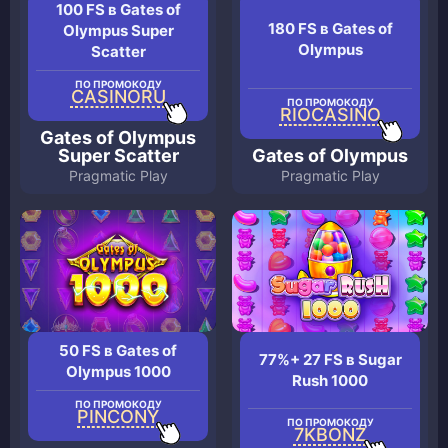
100 FS в Gates of
180 FS в Gates of
Olympus Super
Olympus
Scatter
ПО ПРОМОКОДУ
CASINORU
ПО ПРОМОКОДУ
RIOCASINO
Gates of Olympus
Super Scatter
Gates of Olympus
Pragmatic Play
Pragmatic Play
50 FS в Gates of
77%+ 27 FS в Sugar
Olympus 1000
Rush 1000
ПО ПРОМОКОДУ
PINCONY
ПО ПРОМОКОДУ
7KBONZ