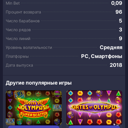
0,09
Min Bet
96
Процент возврата
5
Число барабанов
3
Число рядов
9
Число линий
Средняя
Уровень волатильности
PC, Смартфоны
Платформы
2018
Дата выпуска
Другие популярные игры