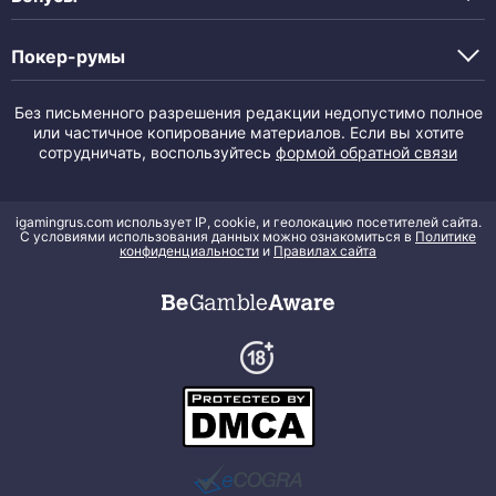
Покер-румы
Без письменного разрешения редакции недопустимо полное
или частичное копирование материалов. Если вы хотите
сотрудничать, воспользуйтесь
формой обратной связи
igamingrus.com использует IP, cookie, и геолокацию посетителей сайта.
С условиями использования данных можно ознакомиться в
Политике
конфиденциальности
и
Правилах сайта