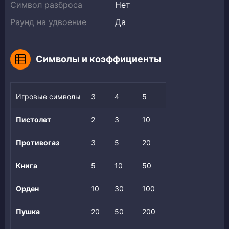
Символ разброса
Нет
Раунд на удвоение
Да
Символы и коэффициенты
Игровые символы
3
4
5
Пистолет
2
3
10
Противогаз
3
5
20
Книга
5
10
50
Орден
10
30
100
Пушка
20
50
200