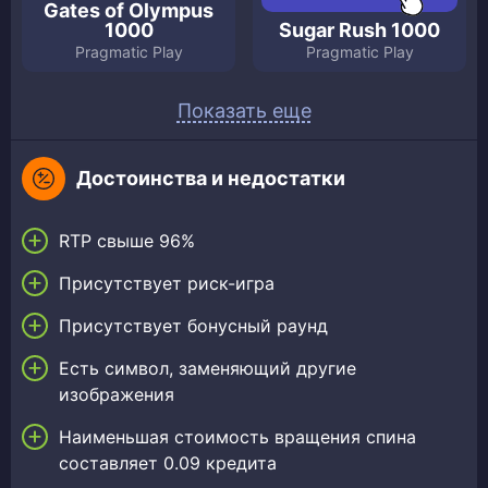
Gates of Olympus
1000
Sugar Rush 1000
Pragmatic Play
Pragmatic Play
Показать еще
Достоинства и недостатки
RTP свыше 96%
Присутствует риск-игра
Присутствует бонусный раунд
Есть символ, заменяющий другие
изображения
Наименьшая стоимость вращения спина
составляет 0.09 кредита