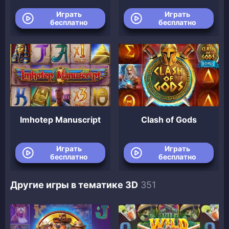
Играть
Играть
бесплатно
бесплатно
Imhotep Manuscript
Clash of Gods
Играть
Играть
бесплатно
бесплатно
Другие игры в тематике 3D