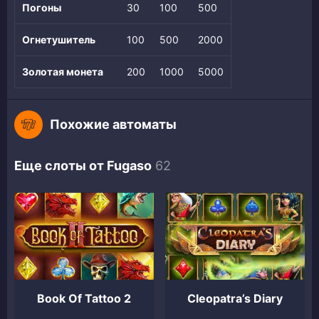
Погоны
30
100
500
Огнетушитель
100
500
2000
Золотая монета
200
1000
5000
Похожие автоматы
Еще слоты от Fugaso
Book Of Tattoo 2
Cleopatra’s Diary