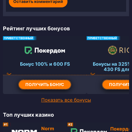
Рейтинг лучших бонусов
ПРИВЕТСТВЕННЫЙ
ПРИВЕТСТВЕННЫЙ
Бонус 100% и 600 FS
Бонусы на 325%
430 FS для
ПОЛУЧИТЬ БОНУС
ПОЛУЧИТЬ
Показать все бонусы
Топ лучших казино
#1
#2
Norm
Покердо