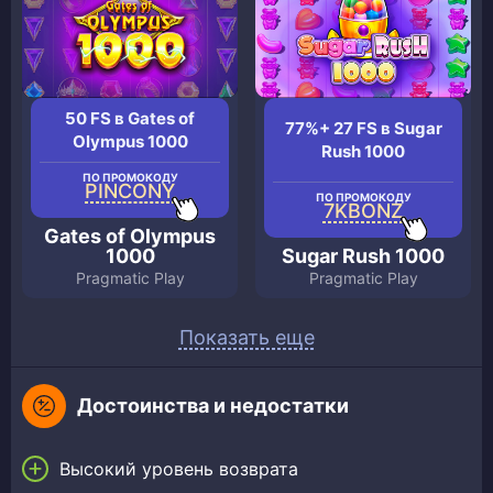
50 FS в Gates of
77%+ 27 FS в Sugar
Olympus 1000
Rush 1000
ПО ПРОМОКОДУ
PINCONY
ПО ПРОМОКОДУ
7KBONZ
Gates of Olympus
1000
Sugar Rush 1000
Pragmatic Play
Pragmatic Play
Показать еще
Достоинства и недостатки
Высокий уровень возврата