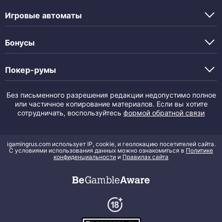
Игровые автоматы
Бонусы
Покер-румы
Без письменного разрешения редакции недопустимо полное
или частичное копирование материалов. Если вы хотите
сотрудничать, воспользуйтесь
формой обратной связи
igamingrus.com использует IP, cookie, и геолокацию посетителей сайта.
С условиями использования данных можно ознакомиться в
Политике
конфиденциальности
и
Правилах сайта