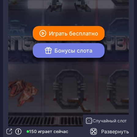
Играть бесплатно
Бонусы слота
Случайный слот
Развернуть
150 играет сейчас