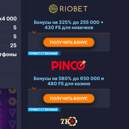
4 000
Бонусы на 325% до 255 000 +
5
430 FS для новичков
5
ПОЛУЧИТЬ БОНУС
25
ртфоны
ПРИВЕТСТВЕННЫЙ
Бонусы на 580% до 650 000 и
480 FS для казино
ПОЛУЧИТЬ БОНУС
ПРИВЕТСТВЕННЫЙ