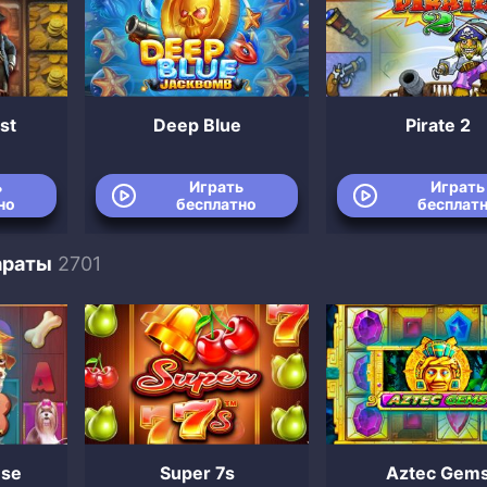
st
Deep Blue
Pirate 2
ь
Играть
Играть
но
бесплатно
бесплат
араты
use
Super 7s
Aztec Gem