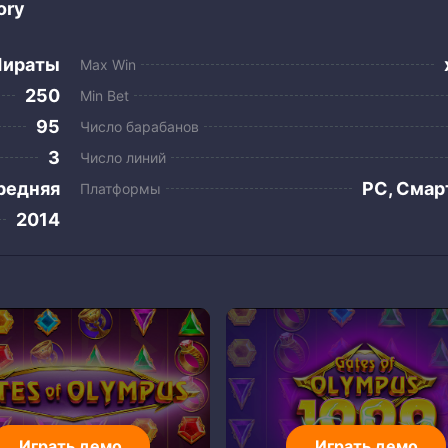
ory
Пираты
Max Win
250
Min Bet
95
Число барабанов
3
Число линий
редняя
PC, Сма
Платформы
2014
Играть демо
Играть демо