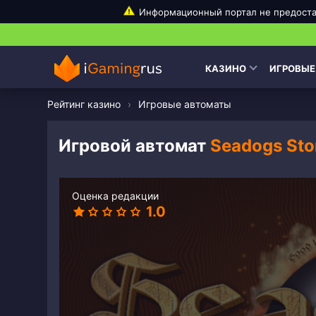
КАЗИНО
ИГРОВЫЕ
Рейтинг казино
›
Игровые автоматы
Игровой автомат
Seadogs Sto
Оценка редакции
1.0