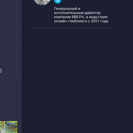
Генеральный и
исполнительным директор
компании 888 Plc. в индустрии
онлайн-гемблинга с 2001 года
0