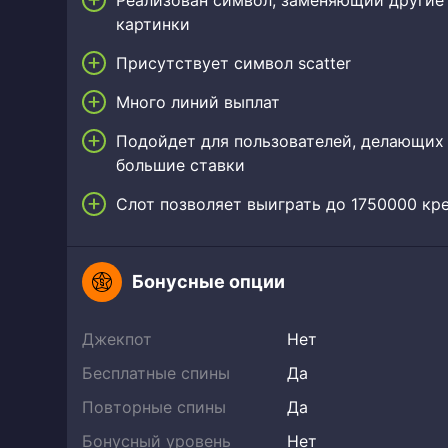
Реализован символ, заменяющий другие
картинки
Присутствует символ scatter
Много линий выплат
Подойдет для пользователей, делающих
большие ставки
Слот позволяет выиграть до 1750000 кр
Бонусные опции
Джекпот
Нет
Бесплатные спины
Да
Повторные спины
Да
Бонусный уровень
Нет