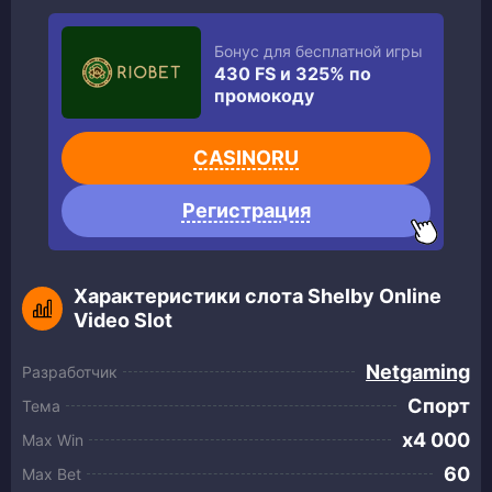
Бонус для бесплатной игры
430 FS и 325% по
промокоду
CASINORU
Регистрация
Характеристики слота Shelby Online
Video Slot
Netgaming
Разработчик
Спорт
Тема
4 000
Max Win
60
Max Bet