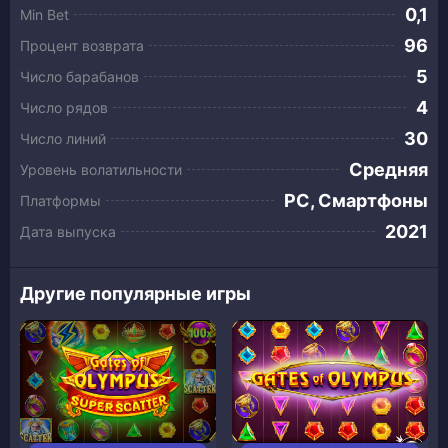
0,1
Min Bet
96
Процент возврата
5
Число барабанов
4
Число рядов
30
Число линий
Средняя
Уровень волатильности
PC, Смартфоны
Платформы
2021
Дата выпуска
Другие популярные игры