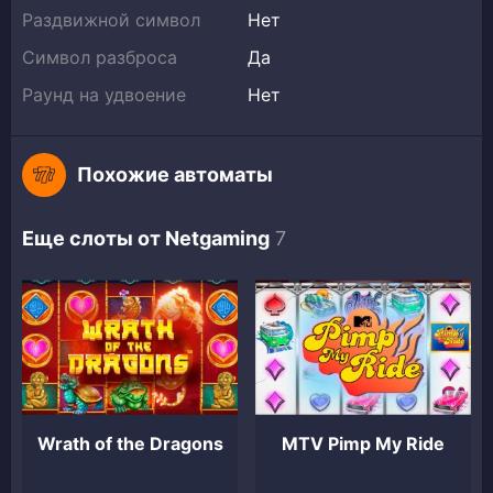
Раздвижной символ
Нет
Символ разброса
Да
Раунд на удвоение
Нет
Похожие автоматы
Еще слоты от Netgaming
Wrath of the Dragons
MTV Pimp My Ride