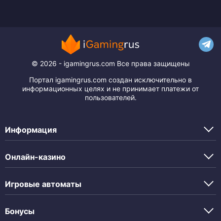
© 2026 - igamingrus.com Все права защищены
Портал igamingrus.com создан исключительно в
информационных целях и не принимает платежи от
пользователей.
Информация
Онлайн-казино
Игровые автоматы
Бонусы