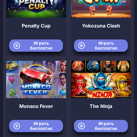
Penalty Cup
Yokozuna Clash
Играть
Играть
бесплатно
бесплатно
Monaco Fever
The Ninja
Играть
Играть
бесплатно
бесплатно