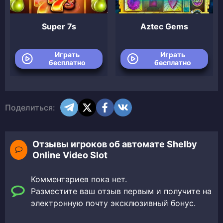
Super 7s
Aztec Gems
Играть
Играть
бесплатно
бесплатно
Поделиться:
Отзывы игроков об автомате Shelby
Online Video Slot
Комментариев пока нет.
Разместите ваш отзыв первым и получите на
электронную почту эксклюзивный бонус.