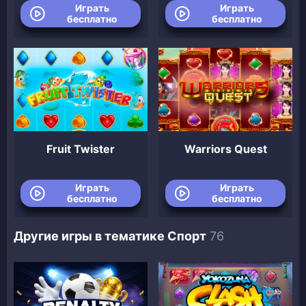
Играть
Играть
бесплатно
бесплатно
Fruit Twister
Warriors Quest
Играть
Играть
бесплатно
бесплатно
Другие игры в тематике Спорт