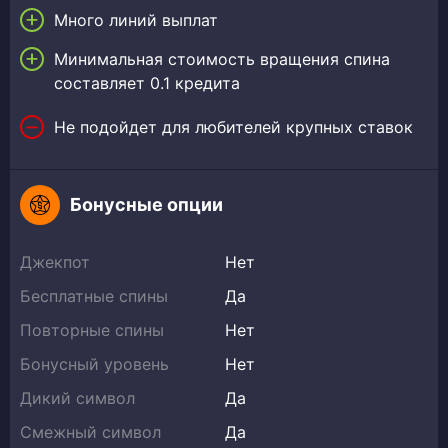
Много линий выплат
Минимальная стоимость вращения спина
составляет 0.1 кредита
Не подойдет для любителей крупных ставок
Бонусные опции
Джекпот
Нет
Бесплатные спины
Да
Повторные спины
Нет
Бонусный уровень
Нет
Дикий символ
Да
Смежный символ
Да