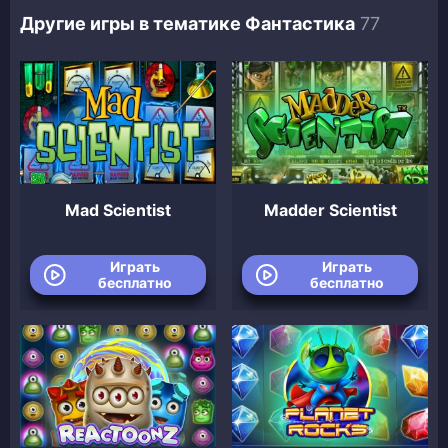
Другие игры в тематике Фантастика
Mad Scientist
Madder Scientist
Играть
Играть
бесплатно
бесплатно