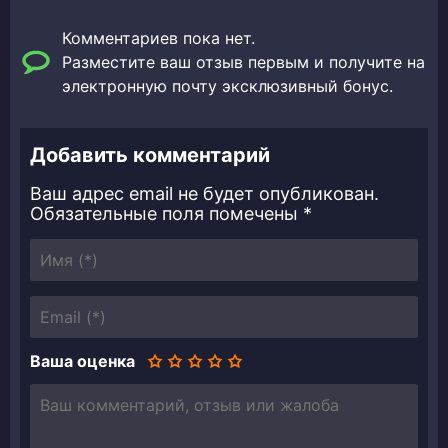
Комментариев пока нет.
Разместите ваш отзыв первым и получите на
электронную почту эксклюзивный бонус.
Добавить комментарий
Ваш адрес email не будет опубликован.
Обязательные поля помечены
*
Ваша оценка