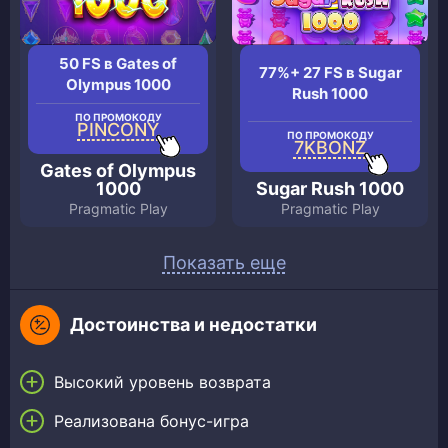
50 FS в Gates of
77%+ 27 FS в Sugar
Olympus 1000
Rush 1000
ПО ПРОМОКОДУ
PINCONY
ПО ПРОМОКОДУ
7KBONZ
Gates of Olympus
1000
Sugar Rush 1000
Pragmatic Play
Pragmatic Play
Показать еще
Достоинства и недостатки
Высокий уровень возврата
Реализована бонус-игра