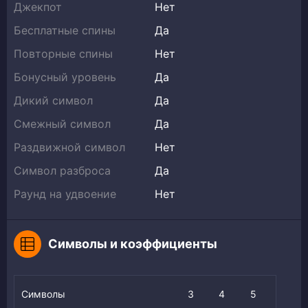
Джекпот
Нет
Бесплатные спины
Да
Повторные спины
Нет
Бонусный уровень
Да
Дикий символ
Да
Смежный символ
Да
Раздвижной символ
Нет
Символ разброса
Да
Раунд на удвоение
Нет
Символы и коэффициенты
Символы
3
4
5