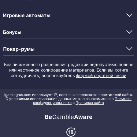
Игровые автоматы
Бонусы
Покер-румы
Без письменного разрешения редакции недопустимо полное
или частичное копирование материалов. Если вы хотите
сотрудничать, воспользуйтесь
формой обратной связи
igamingrus.com использует IP, cookie, и геолокацию посетителей сайта.
С условиями использования данных можно ознакомиться в
Политике
конфиденциальности
и
Правилах сайта