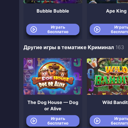
Bubble Bubble
Ape King
Играть
Играт
бесплатно
бесплат
Другие игры в тематике Криминал
The Dog House — Dog
Wild Bandi
or Alive
Играть
Играт
бесплатно
бесплат