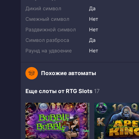
Дикий символ
Да
Смежный символ
Нет
Раздвижной символ
Нет
Символ разброса
Да
Раунд на удвоение
Нет
Похожие автоматы
Еще слоты от RTG Slots