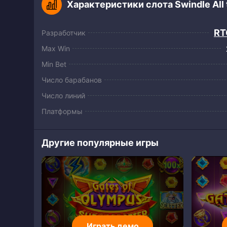
Характеристики слота Swindle All
RT
Разработчик
Max Win
Min Bet
Число барабанов
Число линий
Платформы
Другие популярные игры
Играть демо