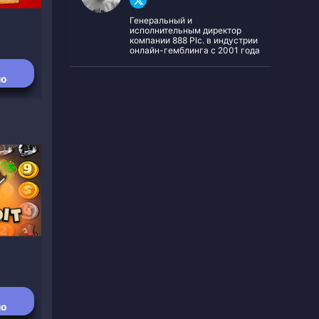
Генеральный и
исполнительным директор
компании 888 Plc. в индустрии
онлайн-гемблинга с 2001 года
но
но