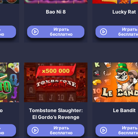
Bao Ni 8
Lucky Rat
ь
Играть
Играть
но
бесплатно
бесплат
to
Tombstone Slaughter:
Le Bandit
El Gordo’s Revenge
ь
Играть
Играть
но
бесплатно
бесплат