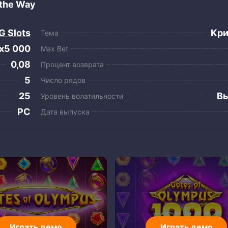
 the Way
G Slots
Кр
Тема
5 000
Max Bet
0,08
Процент возврата
5
Число рядов
25
В
Уровень волатильности
PC
Дата выпуска
Играть демо
Играть демо