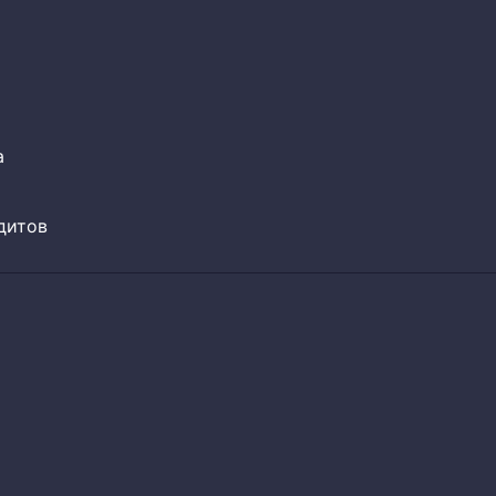
а
дитов