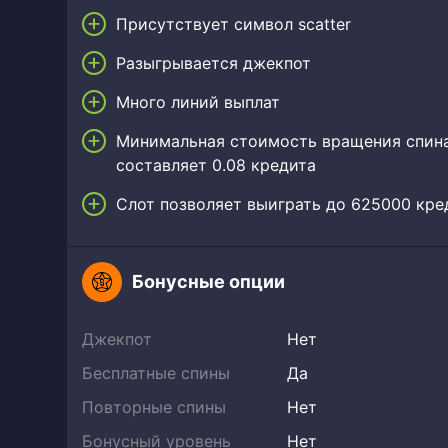
Присутствует символ scatter
Разыгрывается джекпот
Много линий выплат
Минимальная стоимость вращения спин
составляет 0.08 кредита
Слот позволяет выиграть до 625000 кре
Бонусные опции
Джекпот
Нет
Бесплатные спины
Да
Повторные спины
Нет
Бонусный уровень
Нет