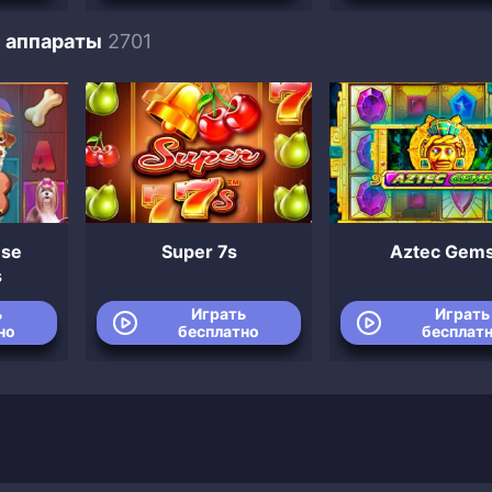
е аппараты
use
Super 7s
Aztec Gem
s
ь
Играть
Играть
но
бесплатно
бесплат