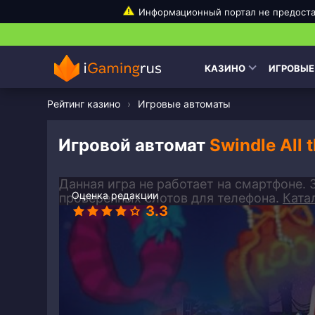
КАЗИНО
ИГРОВЫЕ
Рейтинг казино
›
Игровые автоматы
Игровой автомат
Swindle All 
Данная игра не работает на смартфоне. 
Оценка редакции
проверенных слотов для телефона.
Ката
3.3