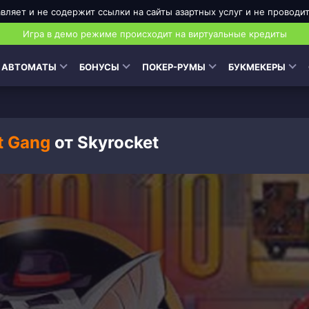
 АВТОМАТЫ
БОНУСЫ
ПОКЕР-РУМЫ
БУКМЕКЕРЫ
t Gang
от Skyrocket