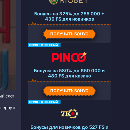
Бонусы на 325% до 255 000 +
430 FS для новичков
ПОЛУЧИТЬ БОНУС
ПРИВЕТСТВЕННЫЙ
Бонусы на 580% до 650 000 и
480 FS для казино
ПОЛУЧИТЬ БОНУС
ый слот
ПРИВЕТСТВЕННЫЙ
звернуть
Бонусы для новичков до 527 FS и