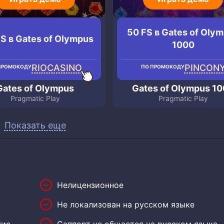
50 FS в Gates of Oly
S в Gates of Olympus
1000
RIOCASINO
PINCON
ПРОМОКОДУ
ПО ПРОМОКОДУ
Gates of Olympus
Gates of Olympus 1
Pragmatic Play
Pragmatic Play
Показать еще
Нелицензионное
Не локализован на русском языке