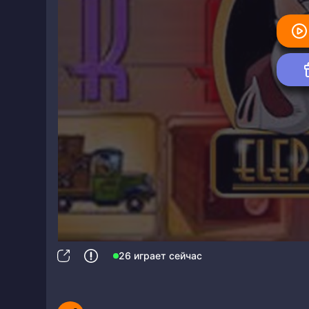
26 играет сейчас