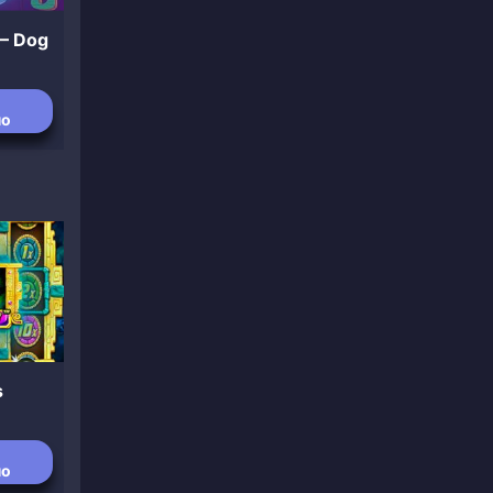
— Dog
но
s
но