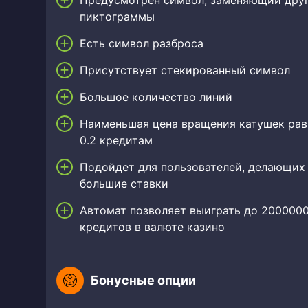
Предусмотрен символ, заменяющий дру
пиктограммы
Есть символ разброса
Присутствует стекированный символ
Большое количество линий
Наименьшая цена вращения катушек рав
0.2 кредитам
Подойдет для пользователей, делающих
большие ставки
Автомат позволяет выиграть до 200000
кредитов в валюте казино
Бонусные опции