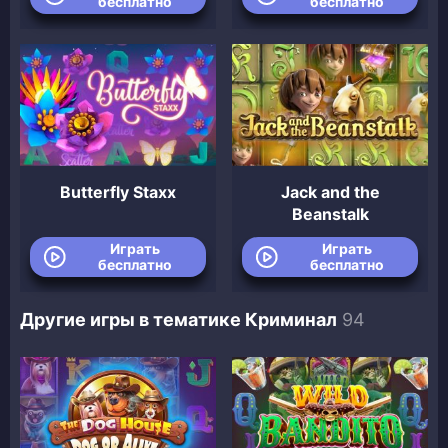
бесплатно
бесплатно
Butterfly Staxx
Jack and the
Beanstalk
Играть
Играть
бесплатно
бесплатно
Другие игры в тематике Криминал