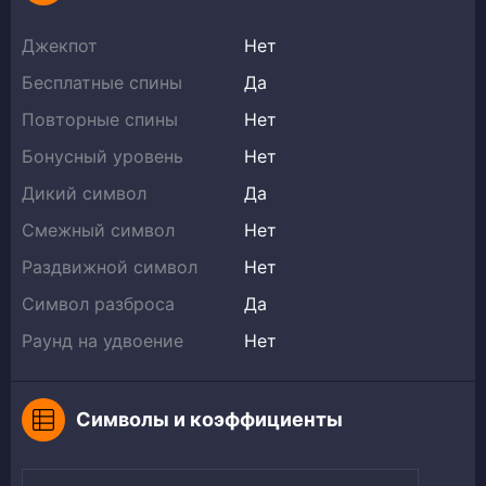
Джекпот
Нет
Бесплатные спины
Да
Повторные спины
Нет
Бонусный уровень
Нет
Дикий символ
Да
Смежный символ
Нет
Раздвижной символ
Нет
Символ разброса
Да
Раунд на удвоение
Нет
Символы и коэффициенты