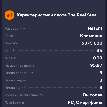
Характеристики слота The Reel Steal
NetEnt
Разработчик
Криминал
Тема
375 000
Max Win
45
Max Bet
0,09
Min Bet
95.87
Процент возврата
5
Число барабанов
3
Число рядов
9
Число линий
Высокая
Уровень волатильности
PC, Смартфоны
Платформы