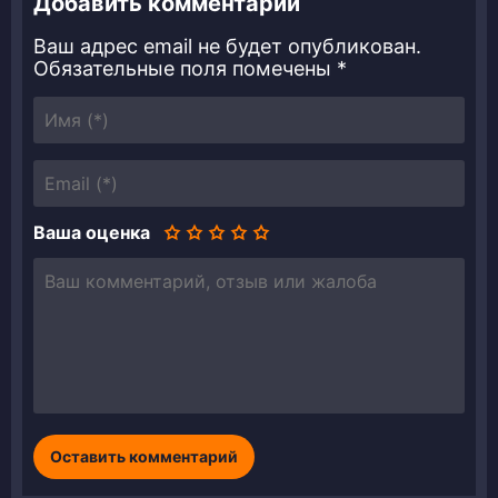
Добавить комментарий
Ваш адрес email не будет опубликован.
Обязательные поля помечены
*
Ваша оценка