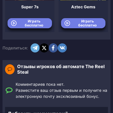
Super 7s
Aztec Gems
Играть
Играть
бесплатно
бесплатно
Поделиться:
Отзывы игроков об автомате The Reel
Steal
Комментариев пока нет.
Разместите ваш отзыв первым и получите на
электронную почту эксклюзивный бонус.