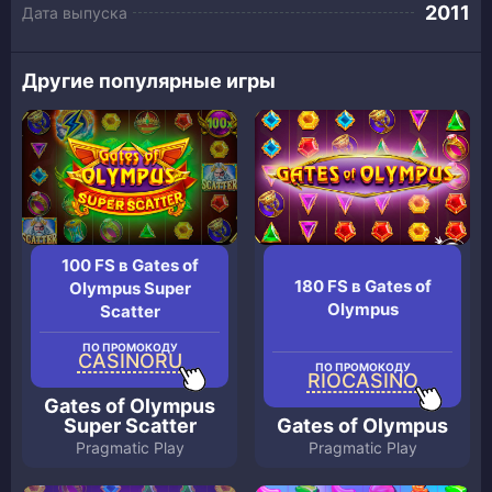
2011
Дата выпуска
Другие популярные игры
100 FS в Gates of
180 FS в Gates of
Olympus Super
Olympus
Scatter
ПО ПРОМОКОДУ
CASINORU
ПО ПРОМОКОДУ
RIOCASINO
Gates of Olympus
Super Scatter
Gates of Olympus
Pragmatic Play
Pragmatic Play