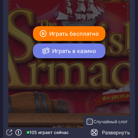
Играть бесплатно
Играть в казино
Случайный слот
Развернуть
105 играет сейчас