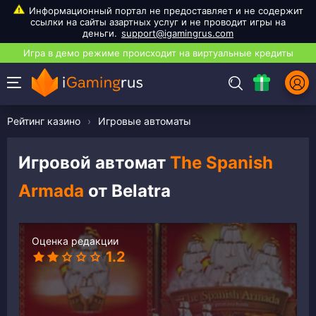
support@igamingrus.com
Рейтинг казино
›
Игровые автоматы
Игровой автомат
The Spanish
Armada
от Belatra
Оценка редакции
1.2