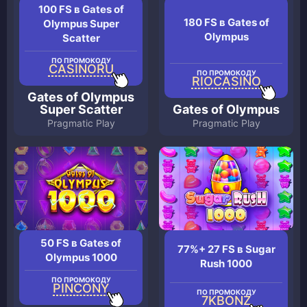
100 FS в Gates of
180 FS в Gates of
Olympus Super
Olympus
Scatter
ПО ПРОМОКОДУ
CASINORU
ПО ПРОМОКОДУ
RIOCASINO
Gates of Olympus
Super Scatter
Gates of Olympus
Pragmatic Play
Pragmatic Play
50 FS в Gates of
77%+ 27 FS в Sugar
Olympus 1000
Rush 1000
ПО ПРОМОКОДУ
PINCONY
ПО ПРОМОКОДУ
7KBONZ