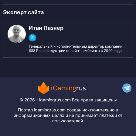
Эксперт сайта
Итаи Пазнер
Генеральный и исполнительным директор компании
888 Plc. в индустрии онлайн-гемблинга с 2001 года
© 2026 - igamingrus.com Все права защищены
Портал igamingrus.com создан исключительно в
информационных целях и не принимает платежи от
пользователей.