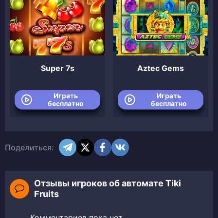
Super 7s
Aztec Gems
Играть
Играть
бесплатно
бесплатно
Поделиться:
Отзывы игроков об автомате Tiki
Fruits
Комментариев пока нет.