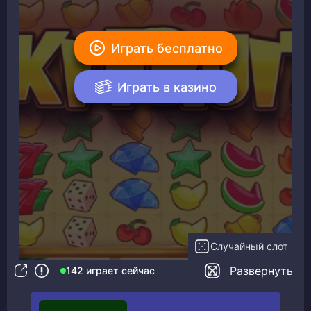
Играть бесплатно
Играть в казино
Случайный слот
Развернуть
142 играет сейчас