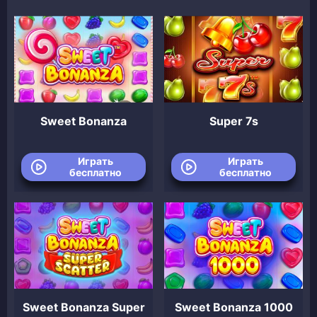
Sweet Bonanza
Super 7s
Играть
Играть
бесплатно
бесплатно
Sweet Bonanza Super
Sweet Bonanza 1000