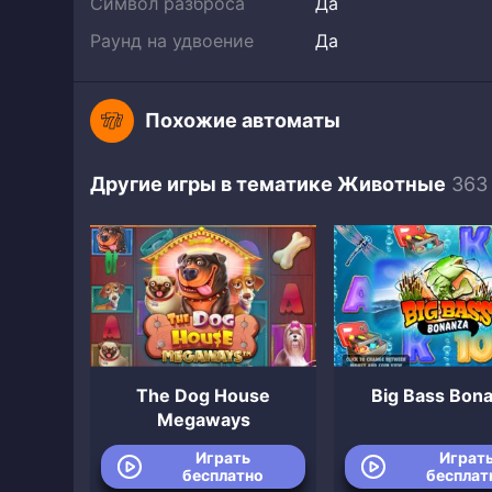
Символ разброса
Да
Раунд на удвоение
Да
Похожие автоматы
Другие игры в тематике Животные
The Dog House
Big Bass Bon
Megaways
Играть
Играт
бесплатно
бесплат