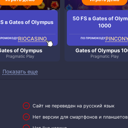
50 FS в Gates of Oly
S в Gates of Olympus
1000
RIOCASINO
PINCON
ПРОМОКОДУ
ПО ПРОМОКОДУ
Gates of Olympus
Gates of Olympus 1
Pragmatic Play
Pragmatic Play
Показать еще
Сайт не переведен на русский язык
Нет версии для смартфонов и планшетов