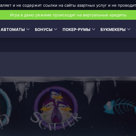
 АВТОМАТЫ
БОНУСЫ
ПОКЕР-РУМЫ
БУКМЕКЕРЫ