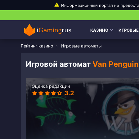
КАЗИНО
ИГРОВЫЕ
Рейтинг казино
›
Игровые автоматы
Игровой автомат
Van Penguin
Оценка редакции
3.2