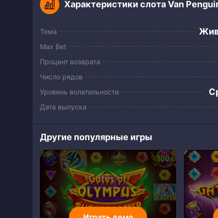
Характеристики слота Van Pengui
Жив
Тема
Max Bet
Процент возврата
Число рядов
С
Уровень волатильности
Дата выпуска
Другие популярные игры
Играть демо