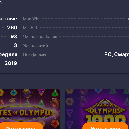
n
отные
Max Win
260
Min Bet
93
Число барабанов
3
Число линий
редняя
PC, Сма
Платформы
2019
Играть демо
Играть демо