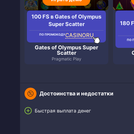
100 FS в Gates of Olympus
180 F
Super Scatter
CASINORU
ПО ПРОМОКОДУ
ПО 
Gates of Olympus Super
Scatter
Pragmatic Play
Достоинства и недостатки
Быстрая выплата денег