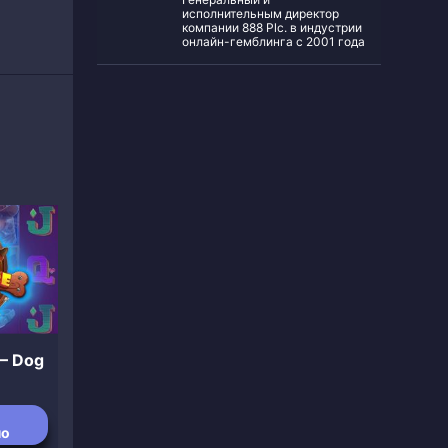
исполнительным директор
компании 888 Plc. в индустрии
онлайн-гемблинга с 2001 года
— Dog
но