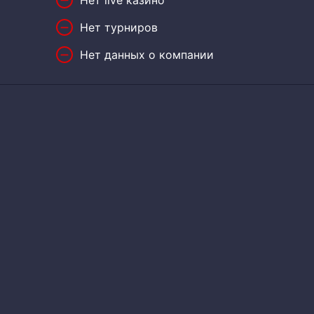
Нет live казино
Нет турниров
Нет данных о компании