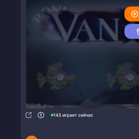
143 играет сейчас