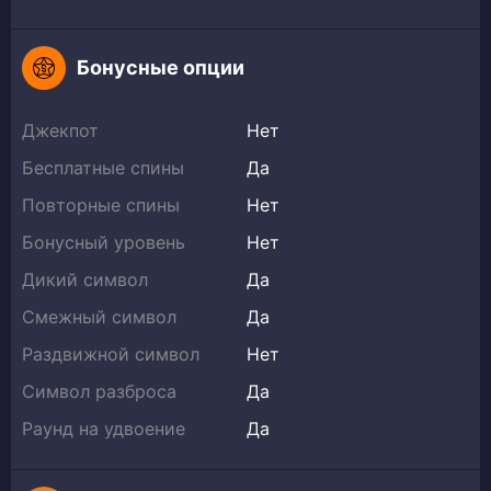
Бонусные опции
Джекпот
Нет
Бесплатные спины
Да
Повторные спины
Нет
Бонусный уровень
Нет
Дикий символ
Да
Смежный символ
Да
Раздвижной символ
Нет
Символ разброса
Да
Раунд на удвоение
Да