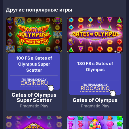
Другие популярные игры
100 FS в Gates of
180 FS в Gates of
Olympus Super
Olympus
Scatter
ПО ПРОМОКОДУ
CASINORU
ПО ПРОМОКОДУ
RIOCASINO
Gates of Olympus
Super Scatter
Gates of Olympus
Pragmatic Play
Pragmatic Play