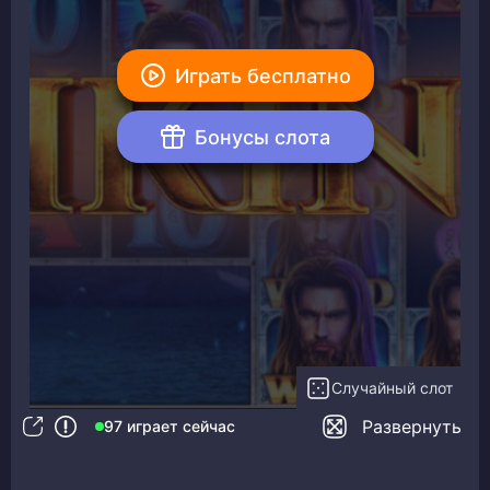
Играть бесплатно
Бонусы слота
Случайный слот
Развернуть
97 играет сейчас