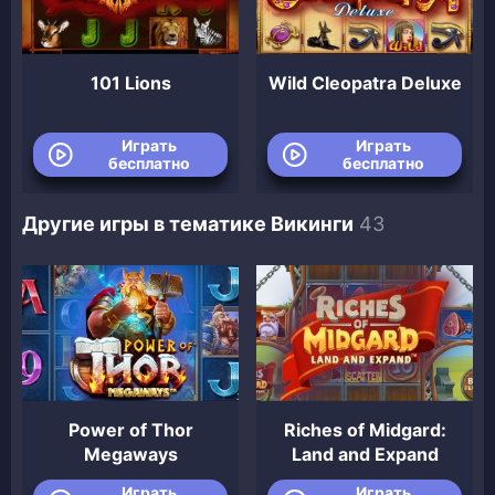
101 Lions
Wild Cleopatra Deluxe
Играть
Играть
бесплатно
бесплатно
Другие игры в тематике Викинги
Power of Thor
Riches of Midgard:
Megaways
Land and Expand
Играть
Играть