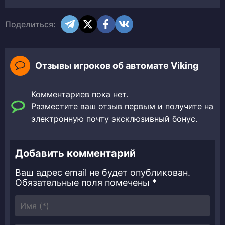
Поделиться:
Отзывы игроков об автомате Viking
Комментариев пока нет.
Разместите ваш отзыв первым и получите на
электронную почту эксклюзивный бонус.
Добавить комментарий
Ваш адрес email не будет опубликован.
Обязательные поля помечены
*