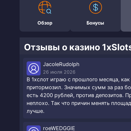
Обзор
Бонусы
Отзывы о казино 1xSlot
JacoleRudolph
26 июля 2026
В 1хслот играю с прошлого месяца, как
притормозил. Значимых сумм за раз бо
есть 4200 рублей, против депозитов. 
неплохо. Так что причин менять площад
лучше.
roeWEDGGIE