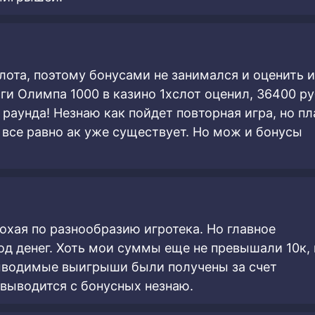
лота, поэтому бонусами не занимался и оценить 
Боги Олимпа 1000 в казино 1хслот оценил, 36400 р
раунда! Незнаю как пойдет повторная игра, но п
 все равно ак уже существует. Но мож и бонусы
лохая по разнообразию игротека. Но главное
 денег. Хоть мои суммы еще не превышали 10к, 
Выводимые выигрыши были получены за счет
 выводится с бонусных незнаю.