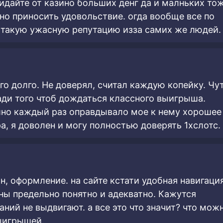
идайте от казино больших денг да и малньких тож
но приносить удовольствие. огда вообще все по
ь такую ужасную репутацию изза самих же людей.
о долго. Не доверял, считал каждую копейку. Чут
ради того чтоб дождаться классного выигрыша.
азино каждый раз оправдывало мое к нему хорошее
ра, я доволен и могу полностью доверять 1хслотс.
н, оформление. на сайте кстати удобная навигация
ны предельно понятно и адекватно. Кажутся
ий не выдвигают. а все это что значит? что мож
ыигрышей.