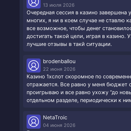
13 июля 2026
Очередная сессия в казино завершена уд
многих, я ни в коем случае не ставлю к
все возможное, чтобы денег становило
достигать такой цели, играя в казино. 
лучшие отзывы в такй ситуации.
brodenballou
22 июня 2026
Казино 1хслот скоромное по современн
отражается. Все равно у меня бюджет 
проигрываю и все равно ухожу “до нов
отдельном разделе, периодически к н
NetaTroic
04 июня 2026