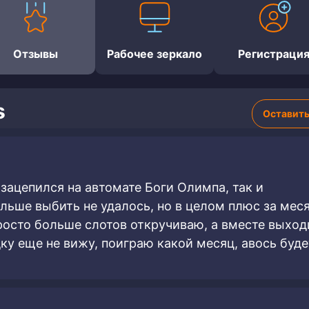
Отзывы
Рабочее зеркало
Регистраци
s
Оставить
 зацепился на автомате Боги Олимпа, так и
льше выбить не удалось, но в целом плюс за мес
Просто больше слотов откручиваю, а вместе выход
ку еще не вижу, поиграю какой месяц, авось буде