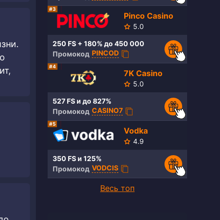
#3
Pinco Casino
5.0
изни.
250 FS
+ 180% до 450 000
PINCOD
Промокод
го
#4
ит,
7K Casino
5.0
527 FS
и до 827%
CASINO7
Промокод
#5
Vodka
о
4.9
350 FS
и 125%
VODCIS
Промокод
Весь топ
до