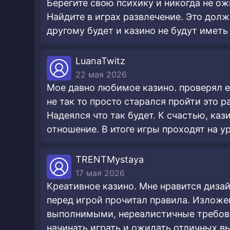
Берегите свою психику и никогда не ож
Найдите в играх развлечение. Это долж
другому будет и казино не будут имет
LuanaTwitz
22 мая 2026
Мое давно любимое казино. проверял ег
не так то просто старался пройти это 
Надеялся что так будет. К счастью, к
отношение. В итоге игры проходят на у
TRENTMystaya
17 мая 2026
Креативное казино. Мне нравится дизай
перед игрой прочитал правила. Изложе
выполнимыми, нереалистичные требован
начинать играть и ожидать отличных в