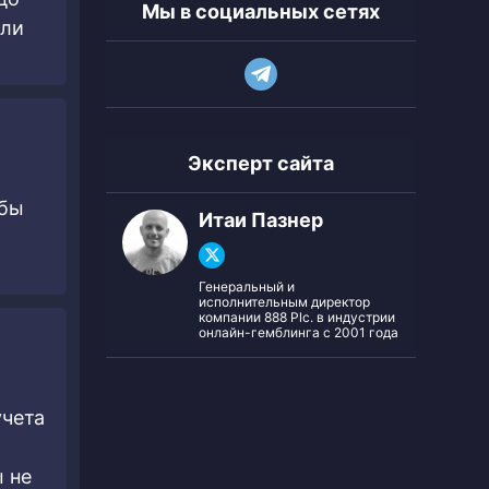
Мы в социальных сетях
или
Эксперт сайта
обы
Итаи Пазнер
Генеральный и
исполнительным директор
компании 888 Plc. в индустрии
онлайн-гемблинга с 2001 года
учета
 не